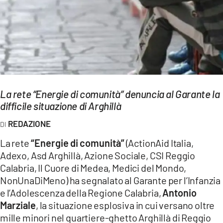
EVENTI
SPORT
Streaming
LAC TV
La rete “Energie di comunità” denuncia al Garante la
LAC NETWORK
difficile situazione di Arghillà
LAC ONAIR
REDAZIONE
La rete
“Energie di comunità”
(ActionAid Italia,
LaC
Adexo, Asd Arghillà, Azione Sociale, CSI Reggio
Network
Calabria, Il Cuore di Medea, Medici del Mondo,
LACPLAY.IT
NonUnaDiMeno) ha segnalato al Garante per l’Infanzia
e l’Adolescenza della Regione Calabria,
Antonio
LACTV.IT
Marziale
, la situazione esplosiva in cui versano oltre
mille minori nel quartiere-ghetto Arghillà di Reggio
LACONAIR.IT