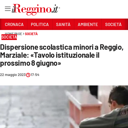
Vai
CRONACA
POLITICA
SANITÀ
AMBIENTE
SOCIETÀ
HOME PAGE
SOCIETÀ
SOCIETÀ
Sezioni
Dispersione scolastica minori a Reggio,
CRONACA
Marziale: «Tavolo istituzionale il
POLITICA
prossimo 8 giugno»
SANITÀ
22 maggio 2023
17:54
AMBIENTE
SOCIETÀ
CULTURA
ECONOMIA E LAVORO