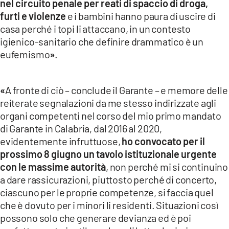
nel circuito penale per reati di spaccio di droga,
furti e violenze
e i bambini hanno paura di uscire di
casa perché i topi li attaccano, in un contesto
igienico-sanitario che definire drammatico è un
eufemismo
»
.
«
A fronte di ciò – conclude il Garante – e memore delle
reiterate segnalazioni da me stesso indirizzate agli
organi competenti nel corso del mio primo mandato
di Garante in Calabria, dal 2016 al 2020,
evidentemente infruttuose,
ho convocato per il
prossimo 8 giugno un tavolo istituzionale urgente
con le massime autorità
, non perché mi si continuino
a dare rassicurazioni, piuttosto perché di concerto,
ciascuno per le proprie competenze, si faccia quel
che è dovuto per i minori li residenti. Situazioni così
possono solo che generare devianza ed è poi