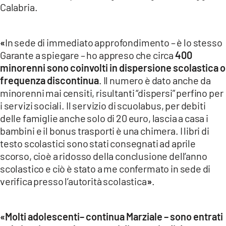
Calabria.
LACITYMAG.IT
ILREGGINO.IT
«
In sede di immediato approfondimento – è lo stesso
Garante a spiegare – ho appreso che circa
400
COSENZACHANNEL.IT
minorenni sono coinvolti in dispersione scolastica o
frequenza discontinua
. Il numero è dato anche da
ILVIBONESE.IT
minorenni mai censiti, risultanti “dispersi” perfino per
i servizi sociali. Il servizio di scuolabus, per debiti
CATANZAROCHANNEL.IT
delle famiglie anche solo di 20 euro, lascia a casa i
LACAPITALENEWS.IT
bambini e il bonus trasporti è una chimera. I libri di
testo scolastici sono stati consegnati ad aprile
scorso, cioè a ridosso della conclusione dell’anno
App
scolastico e ciò è stato a me confermato in sede di
ANDROID
verifica presso l’autorità scolastica
»
.
APPLE
«Molti adolescenti– continua Marziale – sono entrati