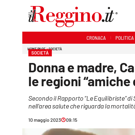
Sezioni
CRONACA
POLITICA
Cronaca
HOME PAGE
SOCIETÀ
SOCIETÀ
Politica
Donna e madre, Cal
Sanità
le regioni “amich
Ambiente
Secondo il Rapporto “Le Equilibriste” di 
Società
nell’area salute che riguarda la mortalità
Cultura
10 maggio 2023
09:15
Economia e lavoro