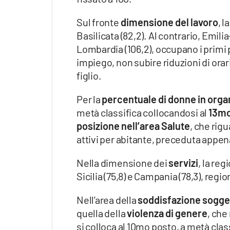
Apple
Sul fronte
dimensione del lavoro
, l
Basilicata (82,2). Al contrario, Emili
Lombardia (106,2), occupano i primi p
Vai
impiego, non subire riduzioni di orar
figlio.
Per la
percentuale di donne in organ
metà classifica collocandosi al
13mo
posizione nell’area Salute
, che rigu
attivi per abitante, preceduta appena
Nella dimensione dei
servizi
, la re
Sicilia (75,8) e Campania (78,3), regio
Nell’area della
soddisfazione sogge
quella della
violenza di genere
, che
si colloca al 10mo posto, a metà clas