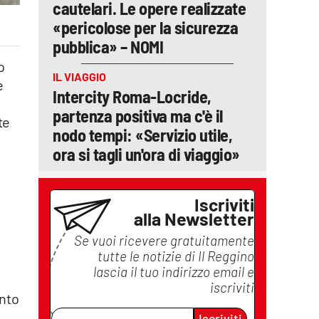
cautelari. Le opere realizzate
«pericolose per la sicurezza
pubblica» – NOMI
o
IL VIAGGIO
e
Intercity Roma-Locride,
partenza positiva ma c'è il
te
nodo tempi: «Servizio utile,
ora si tagli un'ora di viaggio»
Iscriviti
alla Newsletter
Se vuoi ricevere gratuitamente
tutte le notizie di
Il Reggino
lascia il tuo indirizzo email e
iscriviti
ento
Iscriviti