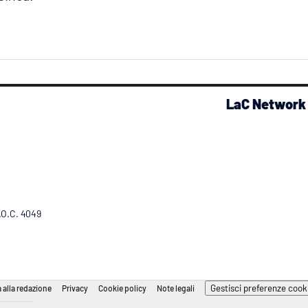
LaC Network
R.O.C. 4049
Gestisci preferenze cook
 alla redazione
Privacy
Cookie policy
Note legali