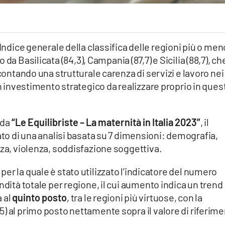
’Indice generale della classifica delle regioni più o men
o da Basilicata (84,3), Campania (87,7) e Sicilia (88,7), ch
scontando una strutturale carenza di servizi e lavoro nei
un investimento strategico da realizzare proprio in ques
 da
“Le Equilibriste – La maternità in Italia 2023”
, il
ato di una analisi basata su 7 dimensioni: demografia,
nza, violenza, soddisfazione soggettiva.
 per la quale è stato utilizzato l’indicatore del numero
ndità totale per regione, il cui aumento indica un trend
a al
quinto posto
, tra le regioni più virtuose, con la
) al primo posto nettamente sopra il valore di riferim