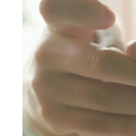
Eventi
Sport
Streaming
LaC TV
Lac Network
LaC OnAir
LaC
Network
lacplay.it
lactv.it