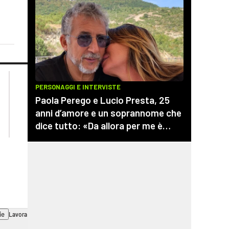
lacplay.it
lacitymag.it
lactv.it
lacapitalenews.it
laconair.it
cosenzachannel.it
ilvibonese.it
catanzarochannel.it
ie
Lavora con noi