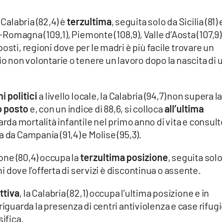
a Calabria (82,4) è
terzultima
, seguita solo da Sicilia (81) 
a-Romagna (109,1), Piemonte (108,9), Valle d’Aosta (107,9)
osti, regioni dove per le madri è più facile trovare un
io non volontarie o tenere un lavoro dopo la nascita di 
i politici
a livello locale, la Calabria (94,7) non supera l
 posto
e, con un indice di 88,6, si colloca
all’ultima
arda mortalità infantile nel primo anno di vita e consult
 da Campania (91,4) e Molise (95,3).
gione (80,4) occupa la
terzultima posizione
, seguita sol
ni dove l’offerta di servizi è discontinua o assente.
ttiva
, la Calabria (82,1) occupa l’ultima posizione e in
 riguarda la presenza di centri antiviolenza e case rifugi
sifica.