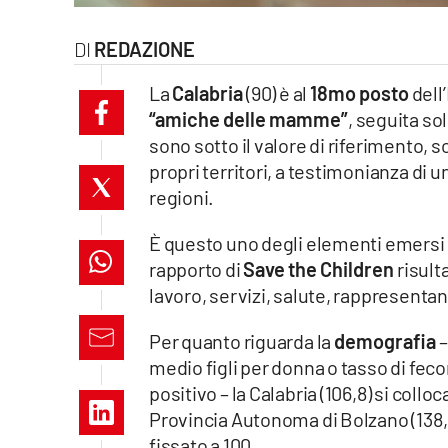
laconair.it
REDAZIONE
lacitymag.it
La
Calabria
(90) è al
18mo posto
dell
“amiche delle mamme”
, seguita sol
ilreggino.it
sono sotto il valore di riferimento, 
propri territori, a testimonianza di 
cosenzachannel.it
regioni.
ilvibonese.it
È questo uno degli elementi emersi
catanzarochannel.it
rapporto di
Save the Children
risult
lavoro, servizi, salute, rappresenta
lacapitalenews.it
Per quanto riguarda la
demografia
–
medio figli per donna o tasso di feco
App
positivo – la Calabria (106,8) si colloc
Android
Provincia Autonoma di Bolzano (138,5
fissato a 100.