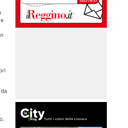
e
 e
un
a
ori
o da
o,