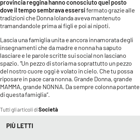
provincia reggina hanno conosciuto quel posto
dove il tempo sembrava essersi
fermato grazie alle
LACITYMAG.IT
tradizioni che Donna Iolanda aveva mantenuto
ILREGGINO.IT
tramandandole prima ai figli e poi ai nipoti.
COSENZACHANNEL.IT
Lascia una famiglia unita e ancora innamorata degli
insegnamenti che da madre e nonna ha saputo
ILVIBONESE.IT
lasciare e le parole scritte sui social non lasciano
spazio. “Un pezzo di storia ma soprattutto un pezzo
CATANZAROCHANNEL.IT
del nostro cuore oggi è volato in cielo. Che tu possa
LACAPITALENEWS.IT
riposare in pace cara nonna. Grande Donna, grande
MAMMA, grande NONNA. Da sempre colonna portante
di questa famiglia“.
App
ANDROID
Società
Tutti gli articoli di
APPLE
PIÙ LETTI