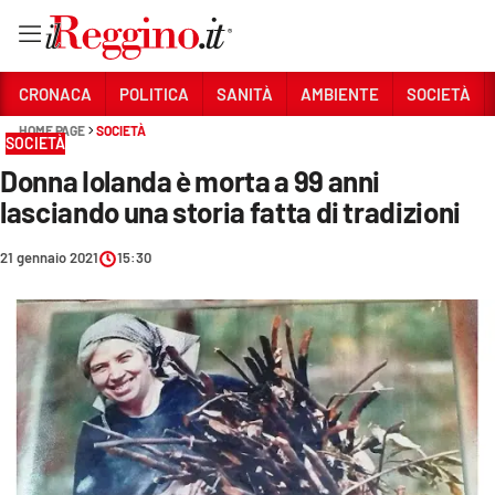
Vai
CRONACA
POLITICA
SANITÀ
AMBIENTE
SOCIETÀ
HOME PAGE
SOCIETÀ
SOCIETÀ
Sezioni
Donna Iolanda è morta a 99 anni
CRONACA
lasciando una storia fatta di tradizioni
POLITICA
21 gennaio 2021
15:30
SANITÀ
AMBIENTE
SOCIETÀ
CULTURA
ECONOMIA E LAVORO