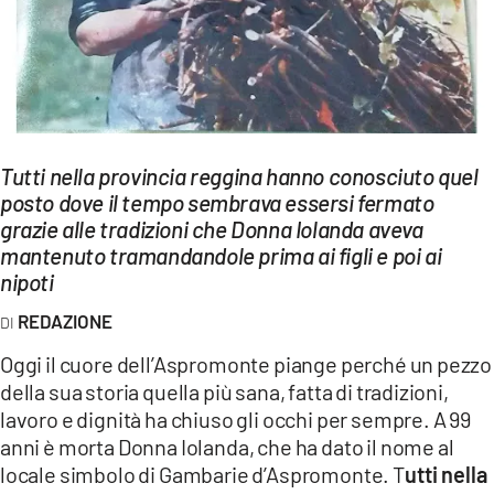
EVENTI
SPORT
Streaming
Tutti nella provincia reggina hanno conosciuto quel
LAC TV
posto dove il tempo sembrava essersi fermato
LAC NETWORK
grazie alle tradizioni che Donna Iolanda aveva
mantenuto tramandandole prima ai figli e poi ai
LAC ONAIR
nipoti
REDAZIONE
LaC
Network
Oggi il cuore dell’Aspromonte piange perché un pezzo
della sua storia quella più sana, fatta di tradizioni,
LACPLAY.IT
lavoro e dignità ha chiuso gli occhi per sempre. A 99
LACTV.IT
anni è morta Donna Iolanda, che ha dato il nome al
locale simbolo di Gambarie d’Aspromonte. T
utti nella
LACONAIR.IT