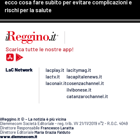
Scarica tutte le nostre app!
LaC Network
lacplay.it
lacitymag.it
lactv.it
lacapitalenews.it
laconair.it
cosenzachannel.it
ilvibonese.it
catanzarochannel.it
ilReggino.it © – La notizia è più vicina
Diemmecom Società Editoriale - reg. trib. VV 21/11/2019 n°2 - R.O.C. 4049
Direttore Responsabile
Francesco Laratta
Direttore Editoriale
Maria Grazia Falduto
www.diemmecom.it