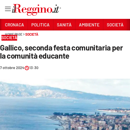
Vai
CRONACA
POLITICA
SANITÀ
AMBIENTE
SOCIETÀ
HOME PAGE
SOCIETÀ
SOCIETÀ
Sezioni
Gallico, seconda festa comunitaria per
CRONACA
la comunità educante
POLITICA
7 ottobre 2024
13:30
SANITÀ
AMBIENTE
SOCIETÀ
CULTURA
ECONOMIA E LAVORO