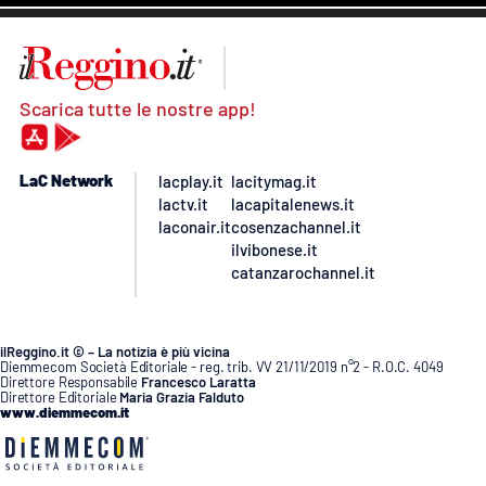
Scarica tutte le nostre app!
LaC Network
lacplay.it
lacitymag.it
lactv.it
lacapitalenews.it
laconair.it
cosenzachannel.it
ilvibonese.it
catanzarochannel.it
ilReggino.it © – La notizia è più vicina
Diemmecom Società Editoriale - reg. trib. VV 21/11/2019 n°2 - R.O.C. 4049
Direttore Responsabile
Francesco Laratta
Direttore Editoriale
Maria Grazia Falduto
www.diemmecom.it