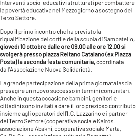
Interventi socio-educativi strutturati per combattere
la povertà educativa nel Mezzogiorno a sostegno del
LACITYMAG.IT
Terzo Settore.
ILREGGINO.IT
Dopo il primo incontro che ha previsto la
COSENZACHANNEL.IT
riqualificazione del cortile della scuola di Sambatello,
giovedì 10 ottobre dalle ore 09.00 alle ore 12.00 si
ILVIBONESE.IT
svolgerà presso piazza Reitano Catalano (ex Piazza
Posta) la seconda festa comunitaria,
coordinata
CATANZAROCHANNEL.IT
dall’Associazione Nuova Solidarietà.
LACAPITALENEWS.IT
La grande partecipazione della prima giornata lascia
presagire un nuovo successo in termini comunitari.
App
Anche in questa occasione bambini, genitori e
ANDROID
cittadini sono invitati a dare il loro prezioso contributo
insieme agli operatori dell’I.C. Lazzarino e i partner
APPLE
del Terzo Settore (cooperativa sociale Kairós.
associazione Abakhi, cooperativa sociale Marta,
Ce.Re.So., associazione culturale Demetra).