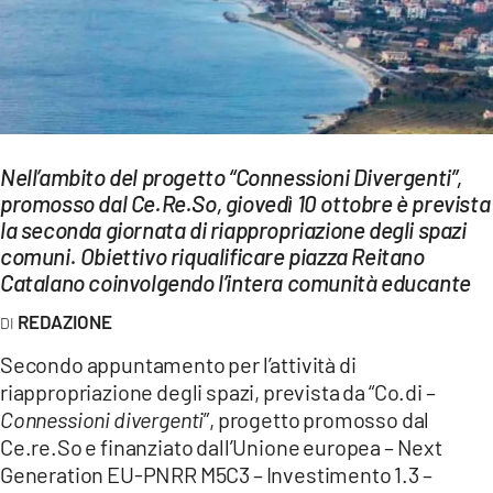
EVENTI
SPORT
Streaming
Nell’ambito del progetto “Connessioni Divergenti”,
LAC TV
promosso dal Ce.Re.So, giovedì 10 ottobre è prevista
LAC NETWORK
la seconda giornata di riappropriazione degli spazi
comuni. Obiettivo riqualificare piazza Reitano
LAC ONAIR
Catalano coinvolgendo l’intera comunità educante
REDAZIONE
LaC
Network
Secondo appuntamento per l’attività di
riappropriazione degli spazi, prevista da “Co.di –
LACPLAY.IT
Connessioni divergenti
”, progetto promosso dal
LACTV.IT
Ce.re.So e finanziato dall’Unione europea – Next
Generation EU-PNRR M5C3 – Investimento 1.3 –
LACONAIR.IT