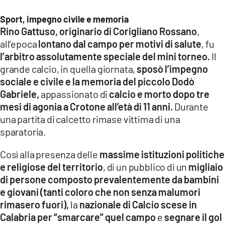
Sport, impegno civile e memoria
Rino Gattuso, originario di Corigliano Rossano
,
all’epoca
lontano dal campo per motivi di salute
, fu
l’arbitro assolutamente speciale del mini torneo.
Il
grande calcio, in quella giornata,
sposò l’impegno
sociale e civile e la memoria del piccolo Dodò
Gabriele,
appassionato di
calcio e morto dopo tre
mesi di agonia a Crotone all’età di 11 anni.
Durante
una partita di calcetto rimase vittima di una
sparatoria.
Così alla presenza delle
massime istituzioni politiche
e religiose del territorio
, di un pubblico di un
migliaio
di persone composto prevalentemente da bambini
e giovani (tanti coloro che non senza malumori
rimasero fuori),
la
nazionale di Calcio scese in
Calabria per “smarcare” quel campo
e
segnare il gol