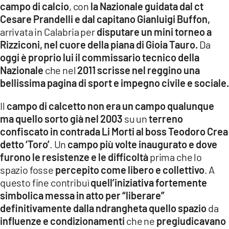
campo di calcio
, con
la Nazionale guidata dal ct
Cesare Prandelli e dal capitano Gianluigi Buffon,
LACITYMAG.IT
arrivata in Calabria per
disputare un mini torneo a
ILREGGINO.IT
Rizziconi, nel cuore della piana di Gioia Tauro.
Da
oggi è proprio lui il commissario tecnico della
COSENZACHANNEL.IT
Nazionale
che nel
2011 scrisse nel reggino una
bellissima pagina di sport e impegno civile e sociale.
ILVIBONESE.IT
Il
campo di calcetto non era un campo qualunque
CATANZAROCHANNEL.IT
ma quello sorto già nel 2003
su un
terreno
LACAPITALENEWS.IT
confiscato in contrada Li Morti al boss Teodoro Crea
detto ‘Toro’
. Un
campo più volte inaugurato e dove
furono le resistenze e le difficoltà
prima che lo
App
spazio fosse
percepito come libero e collettivo
. A
ANDROID
questo fine contribuì
quell’iniziativa fortemente
simbolica messa in atto per “liberare”
APPLE
definitivamente dalla ndrangheta quello spazio
da
influenze e condizionamenti
che ne
pregiudicavano