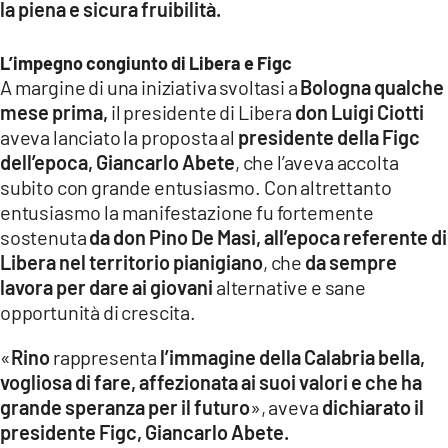
la piena e sicura fruibilità.
L’impegno congiunto di Libera e Figc
A margine di una iniziativa svoltasi a
Bologna qualche
mese prima,
il presidente di Libera
don Luigi Ciotti
aveva lanciato la proposta al
presidente della Figc
dell’epoca, Giancarlo Abete
, che l’aveva accolta
subito con grande entusiasmo. Con altrettanto
entusiasmo la manifestazione fu fortemente
sostenuta
da don Pino De Masi, all’epoca referente di
Libera nel territorio pianigiano
, che
da sempre
lavora per dare ai giovani
alternative e sane
opportunità di crescita.
«
Rino
rappresenta
l’immagine della Calabria bella,
vogliosa di fare, affezionata ai suoi valori e che ha
grande speranza per il futuro
», aveva
dichiarato il
presidente Figc, Giancarlo Abete.