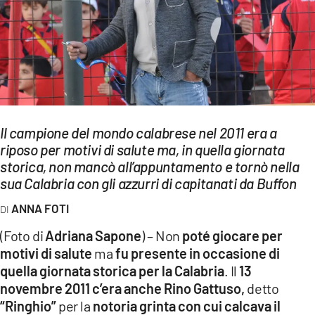
EVENTI
SPORT
Streaming
LAC TV
Il campione del mondo calabrese nel 2011 era a
LAC NETWORK
riposo per motivi di salute ma, in quella giornata
storica, non mancò all’appuntamento e tornò nella
LAC ONAIR
sua Calabria con gli azzurri di capitanati da Buffon
ANNA FOTI
LaC
Network
(Foto di
Adriana Sapone
) – Non
poté giocare per
LACPLAY.IT
motivi di salute
ma
fu presente in occasione di
quella giornata storica per la Calabria
. Il
13
LACTV.IT
novembre 2011 c’era anche Rino Gattuso,
detto
“Ringhio”
per la
notoria grinta con cui calcava il
LACONAIR.IT