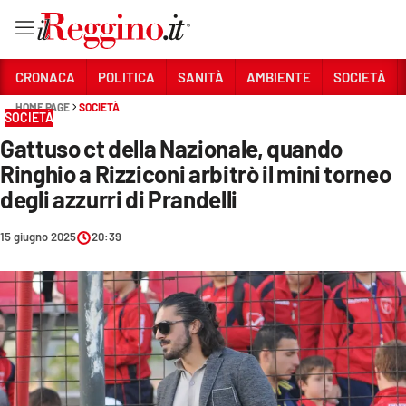
Vai
CRONACA
POLITICA
SANITÀ
AMBIENTE
SOCIETÀ
HOME PAGE
SOCIETÀ
SOCIETÀ
Sezioni
Gattuso ct della Nazionale, quando
CRONACA
Ringhio a Rizziconi arbitrò il mini torneo
POLITICA
degli azzurri di Prandelli
SANITÀ
15 giugno 2025
20:39
AMBIENTE
SOCIETÀ
CULTURA
ECONOMIA E LAVORO