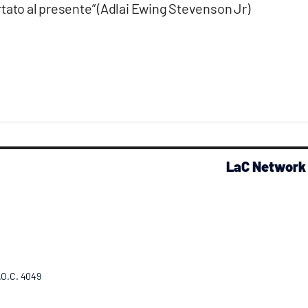
tato al presente” (Adlai Ewing Stevenson Jr)
LaC Network
R.O.C. 4049