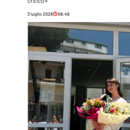
critico»
Eventi
3 luglio 2026
08:49
Sport
Streaming
LaC TV
Lac Network
LaC OnAir
LaC
Network
lacplay.it
lactv.it