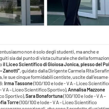
’entusiasmo non è solo degli studenti, ma anche e
guiti sia dal punto di vista culturale che della formazio
to
il Liceo Scientifico di Gioiosa Jonica, plesso del Po
 – Zanotti”
, guidato dalla Dirigente Carmela Rita Serafi
a, le sue cinque formidabili centiste, uscite dall’esame 
6:
Irma Tassone
(100/100 e lode - V A – Liceo Scientific
- V A – Liceo Scientifico Sportivo),
Annalisa Mazzone
ico Sportivo),
Sara Bonafortuna
(100/100 e lode - V A –
ofia Torre
(100/100 e lode - V A – Liceo Scientifico
er ragazze eccezionali, che sono il prodotto di un’otti