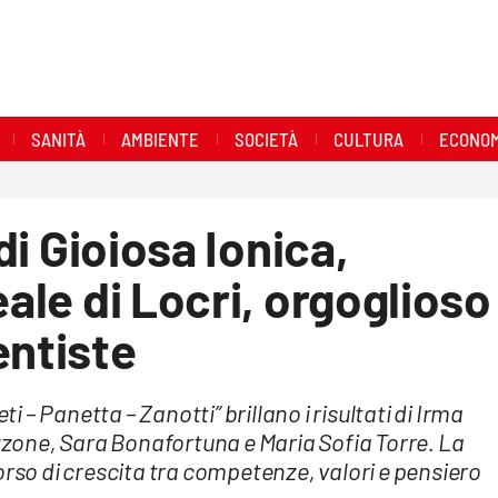
SANITÀ
AMBIENTE
SOCIETÀ
CULTURA
ECONOM
 di Gioiosa Ionica,
eale di Locri, orgoglioso
entiste
ti – Panetta – Zanotti” brillano i risultati di Irma
one, Sara Bonafortuna e Maria Sofia Torre. La
orso di crescita tra competenze, valori e pensiero