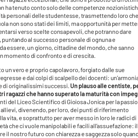
on ha tenuto conto solo delle competenze nozionistich
cità personali delle studentesse, trasmettendo loro che
uola non sono stati dei limiti, ma opportunità per mette
rientarsi verso scelte consapevoli, che potranno dare
ni, puntando al successo personale di ognuna e
 da essere, un giorno, cittadine del mondo, che sanno
un momento di confronto e di crescita.
ato un vero e proprio capolavoro, forgiato dalle sue
regresse e dai colpi di scalpello dei docenti: un’armoni
e di originalissimi successi.
Un plauso alle centiste, p
i altri ragazzi che hanno superato la maturità con impe
nti del Liceo Scientifico di Gioiosa Jonica per la passi
allievi, divenendo, per loro, dei punti di riferimento
la vita, e soprattutto per aver messo in loro le radici di
tà che ci vuole manipolabili e facili all’assuefazione: il
re il nostro futuro con chiarezza e saggezza solo quan