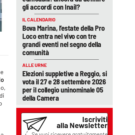
gli accordi con Inail?
IL CALENDARIO
Bova Marina, l’estate della Pro
Loco entra nel vivo con tre
grandi eventi nel segno della
comunità
ALLE URNE
ne
Elezioni suppletive a Reggio, si
lo
vota il 27 e 28 settembre 2026
no,
per il collegio uninominale 05
di
della Camera
o
Iscriviti
alla Newsletter
Se vuoi ricevere gratuitamente
ma