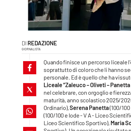
laconair.it
lacitymag.it
ilreggino.it
REDAZIONE
cosenzachannel.it
GIORNALISTA
Quando finisce un percorso liceale l
ilvibonese.it
soprattutto di coloro che li hanno se
personale. Ed è quello che ha vissu
catanzarochannel.it
Liceale “Zaleuco – Oliveti – Panetta
lacapitalenews.it
nel celebrare, con orgoglio e fierezz
maturità, anno scolastico 2025/202
Ordinario),
Serena Panetta
(100/100 
App
(100/100 e lode - V A - Liceo Scientif
Android
Liceo Scientifico Sportivo),
Maria S
Sportivo). Un eccezionale risultato p