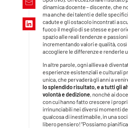
Apple
dinamica docente – discente, che n
ma anche dei talenti e delle specifi
cadute e gli ostacolo incontrati a sc
fuoco il meglio di se stesse e per o
Vai
spazio alle reali tendenze e passio
incrementando valori e qualità, così
accogliere le differenze e renderle 
In altre parole, ogni allieva è divent
esperienze esistenziali e culturali p
unica, che pervaderà gli anni a venir
lo splendido risultato, e a tutti gl
volontà e dedizione
, nonché ai doce
con cui hanno fatto crescere i propri 
irrinunciabili nei diversi momenti del
qualcosa di inestimabile, in una socie
libero pensiero! “Possiamo pianifica