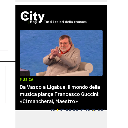
lacplay.it
lacitymag.it
lactv.it
lacapitalenews.it
laconair.it
cosenzachannel.it
ilvibonese.it
catanzarochannel.it