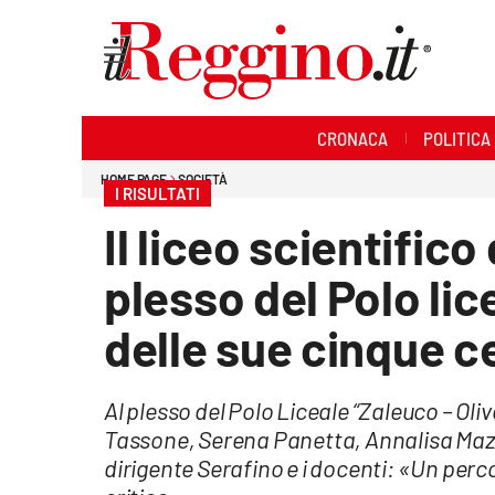
Sezioni
CRONACA
POLITICA
Cronaca
HOME PAGE
SOCIETÀ
I RISULTATI
Politica
Il liceo scientifico
Sanità
plesso del Polo lic
Ambiente
delle sue cinque c
Società
Al plesso del Polo Liceale “Zaleuco – Olive
Cultura
Tassone, Serena Panetta, Annalisa Mazz
dirigente Serafino e i docenti: «Un perc
Economia e lavoro