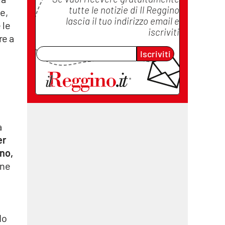
tutte le notizie di
Il Reggino
e,
lascia il tuo indirizzo email e
 le
iscriviti
re a
Iscriviti
a
er
gno,
one
do