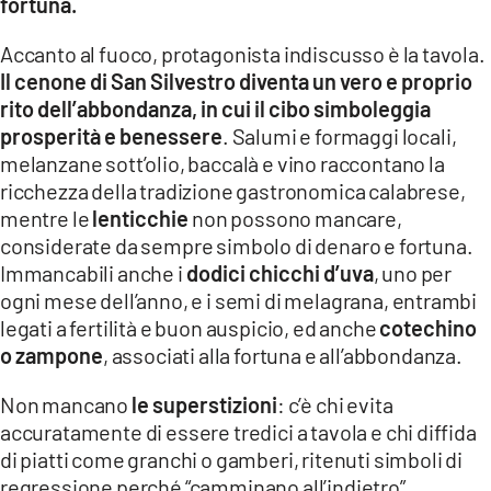
fortuna.
Accanto al fuoco, protagonista indiscusso è la tavola.
Il cenone di San Silvestro diventa un vero e proprio
rito dell’abbondanza, in cui il cibo simboleggia
prosperità e benessere
. Salumi e formaggi locali,
melanzane sott’olio, baccalà e vino raccontano la
ricchezza della tradizione gastronomica calabrese,
mentre le
lenticchie
non possono mancare,
considerate da sempre simbolo di denaro e fortuna.
Immancabili anche i
dodici chicchi d’uva
, uno per
ogni mese dell’anno, e i semi di melagrana, entrambi
legati a fertilità e buon auspicio, ed anche
cotechino
o zampone
, associati alla fortuna e all’abbondanza.
Non mancano
le superstizioni
: c’è chi evita
accuratamente di essere tredici a tavola e chi diffida
di piatti come granchi o gamberi, ritenuti simboli di
regressione perché “camminano all’indietro”.