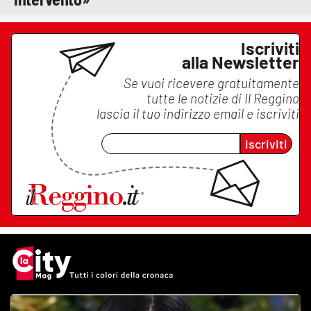
Iscriviti
alla Newsletter
Se vuoi ricevere gratuitamente
tutte le notizie di
Il Reggino
lascia il tuo indirizzo email e iscriviti
Iscriviti