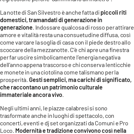
La notte di San Silvestro è anche fatta di
piccoli riti
domestici, tramandati di generazione in
generazione
. Indossare qualcosa di rosso per attirare
amore e vitalità resta una consuetudine diffusa, così
come varcare la soglia di casa con il piede destro allo
scoccare della mezzanotte. C’è chi apre una finestra
per far uscire simbolicamente l’energia negativa
dell’anno appena trascorso e chi conserva lenticchie
e monete in una ciotolina come talismano per la
prosperità.
Gesti semplici, ma carichi di significato,
che raccontano un patrimonio culturale
immateriale ancora vivo
.
Negli ultimi anni, le piazze calabresi si sono
trasformate anche in luoghi di spettacolo, con
concerti, eventi e dj set organizzati da Comuni e Pro
Loco.
Modernità e tradizione convivono così nella