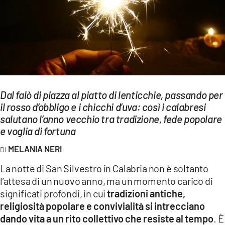
EVENTI
SPORT
Streaming
LAC TV
Dal falò di piazza al piatto di lenticchie, passando per
LAC NETWORK
il rosso d’obbligo e i chicchi d’uva: così i calabresi
salutano l’anno vecchio tra tradizione, fede popolare
LAC ONAIR
e voglia di fortuna
MELANIA NERI
LaC
Network
La notte di San Silvestro in Calabria non è soltanto
LACPLAY.IT
l’attesa di un nuovo anno, ma un momento carico di
significati profondi, in cui
tradizioni antiche,
LACTV.IT
religiosità popolare e convivialità si intrecciano
dando vita a un rito collettivo che resiste al tempo
. È
LACONAIR.IT