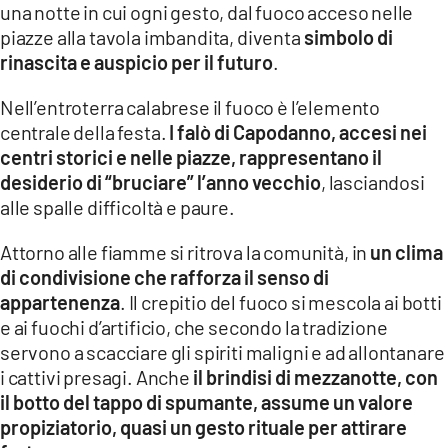
una notte in cui ogni gesto, dal fuoco acceso nelle
piazze alla tavola imbandita, diventa
simbolo di
LACITYMAG.IT
rinascita e auspicio per il futuro
.
ILREGGINO.IT
Nell’entroterra calabrese il fuoco è l’elemento
COSENZACHANNEL.IT
centrale della festa.
I falò di Capodanno, accesi nei
centri storici e nelle piazze, rappresentano il
ILVIBONESE.IT
desiderio di “bruciare” l’anno vecchio
, lasciandosi
alle spalle difficoltà e paure.
CATANZAROCHANNEL.IT
Attorno alle fiamme si ritrova la comunità, in
un clima
LACAPITALENEWS.IT
di condivisione che rafforza il senso di
appartenenza
. Il crepitio del fuoco si mescola ai botti
App
e ai fuochi d’artificio, che secondo la tradizione
ANDROID
servono a scacciare gli spiriti maligni e ad allontanare
i cattivi presagi. Anche
il brindisi di mezzanotte, con
APPLE
il botto del tappo di spumante, assume un valore
propiziatorio, quasi un gesto rituale per attirare