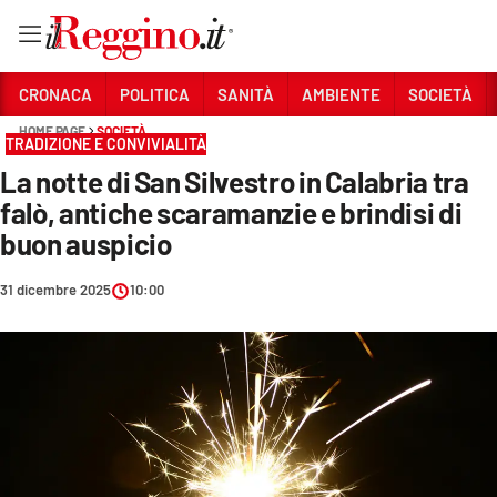
Vai
CRONACA
POLITICA
SANITÀ
AMBIENTE
SOCIETÀ
HOME PAGE
SOCIETÀ
TRADIZIONE E CONVIVIALITÀ
Sezioni
La notte di San Silvestro in Calabria tra
CRONACA
falò, antiche scaramanzie e brindisi di
POLITICA
buon auspicio
SANITÀ
31 dicembre 2025
10:00
AMBIENTE
SOCIETÀ
CULTURA
ECONOMIA E LAVORO