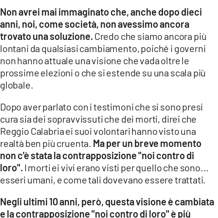
Non avrei mai immaginato che, anche dopo dieci
anni, noi, come società, non avessimo ancora
trovato una soluzione.
Credo che siamo ancora più
lontani da qualsiasi cambiamento, poiché i governi
non hanno attuale una visione che vada oltre le
prossime elezioni o che si estende su una scala più
globale.
Dopo aver parlato con i testimoni che si sono presi
cura sia dei sopravvissuti che dei morti, direi che
Reggio Calabria ei suoi volontari hanno visto una
realtà ben più cruenta.
Ma per un breve momento
non c'è stata la contrapposizione "noi contro di
loro".
I morti ei vivi erano visti per quello che sono...
esseri umani, e come tali dovevano essere trattati.
Negli ultimi 10 anni, però, questa visione è cambiata
e la contrapposizione "noi contro di loro" è più