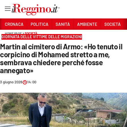
Vai
CRONACA
POLITICA
SANITÀ
AMBIENTE
SOCIETÀ
HOME PAGE
SOCIETÀ
GIORNATA DELLE VITTIME DELLE MIGRAZIONI
Sezioni
Martin al cimitero di Armo: «Ho tenuto il
CRONACA
corpicino di Mohamed stretto a me,
POLITICA
sembrava chiedere perché fosse
annegato»
SANITÀ
3 giugno 2026
14:00
AMBIENTE
SOCIETÀ
CULTURA
ECONOMIA E LAVORO