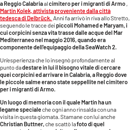
a Reggio Calabria
al
cimitero per i migranti di Armo
,
Martin Kolek, attivista proveniente dalla città
LACITYMAG.IT
tedesca di Delbrück.
Anni fa arrivò in riva allo Stretto,
ILREGGINO.IT
seguendo le tracce dei
piccoli Mohamed e Maryam, i
cui corpicini senza vita trasse dalle acque del Mar
COSENZACHANNEL.IT
Mediterraneo nel maggio 2016, quando era
componente dell'equipaggio della SeaWatch 2.
ILVIBONESE.IT
Un'esperienza che lo insegnò profondamente al
CATANZAROCHANNEL.IT
punto da
destare in lui il bisogno vitale di cercare
LACAPITALENEWS.IT
quei corpicini ed arrivare in Calabria, a Reggio dove
le piccole salme erano state seppellite nel cimitero
per i migranti di Armo.
App
ANDROID
Un luogo di memoria con il quale Martin ha un
legame speciale
che ogni anno rinsalda con una
APPLE
visita in questa giornata. Stamane con lui anche
Christian Buttner,
che scattò la
foto di quel