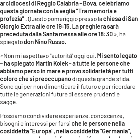
arcidiocesi di Reggio Calabria - Bova, celebriamo
questa giornata con la veglia "Tra memoria e
profezia”
. Questo pomeriggio presso la
chiesa di San
Giorgio Extra alle ore 19:15. La preghiera sarà
preceduta dalla Santa messa alle ore 18:30
», ha
spiegato
don Nino Russo.
«Non mi aspettavo "autorità" oggi qui.
Mi sento legato
– ha spiegato Martin Kolek - a tutte le persone che
abbiamo perso in mare e provo solidarietà per tutti
coloro che si preoccupano
di questa grande sfida.
Sono qui per non dimenticare il futuro e per ricordare
tutte le generazioni future di essere prudenti e
sagge.
Possiamo condividere esperienze, conoscenze,
bisogni e interessi per far sì
che le persone nella
cosiddetta "Europa", nella cosiddetta "Germania",