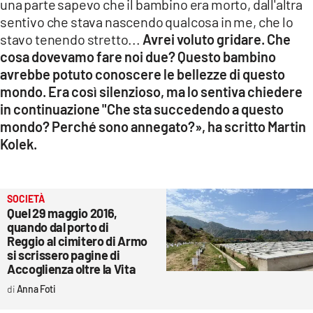
una parte sapevo che il bambino era morto, dall'altra
sentivo che stava nascendo qualcosa in me, che lo
stavo tenendo stretto...
Avrei voluto gridare. Che
cosa dovevamo fare noi due? Questo bambino
avrebbe potuto conoscere le bellezze di questo
mondo. Era così silenzioso, ma lo sentiva chiedere
in continuazione "Che sta succedendo a questo
mondo? Perché sono annegato?», ha scritto Martin
Kolek.
SOCIETÀ
Quel 29 maggio 2016,
quando dal porto di
Reggio al cimitero di Armo
si scrissero pagine di
Accoglienza oltre la Vita
Anna Foti