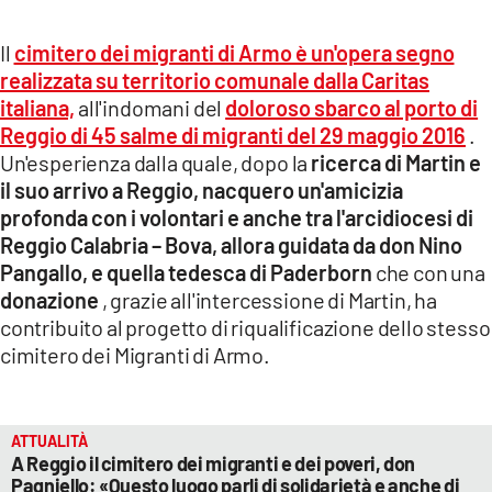
Il
cimitero dei migranti di Armo è un'opera segno
realizzata su territorio comunale dalla Caritas
italiana,
all'indomani del
doloroso sbarco al porto di
Reggio di 45 salme di migranti del 29 maggio 2016
.
Un'esperienza dalla quale, dopo la
ricerca di Martin e
il suo arrivo a Reggio, nacquero un'amicizia
profonda con i volontari e anche tra l'arcidiocesi di
Reggio Calabria – Bova, allora guidata da don Nino
Pangallo, e quella tedesca di Paderborn
che con una
donazione
, grazie all'intercessione di Martin, ha
contribuito al progetto di riqualificazione dello stesso
cimitero dei Migranti di Armo.
ATTUALITÀ
A Reggio il cimitero dei migranti e dei poveri, don
Pagniello: «Questo luogo parli di solidarietà e anche di