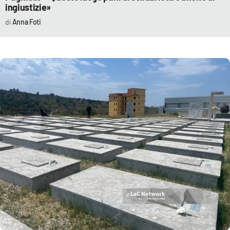
ingiustizie»
Anna Foti