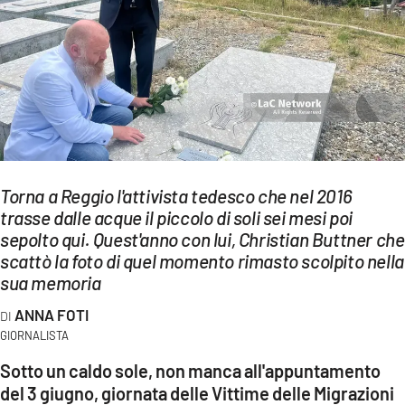
EVENTI
SPORT
Streaming
LAC TV
LAC NETWORK
Torna a Reggio l'attivista tedesco che nel 2016
trasse dalle acque il piccolo di soli sei mesi poi
LAC ONAIR
sepolto qui. Quest'anno con lui, Christian Buttner che
scattò la foto di quel momento rimasto scolpito nella
LaC
sua memoria
Network
ANNA FOTI
LACPLAY.IT
GIORNALISTA
LACTV.IT
Sotto un caldo sole, non manca all'appuntamento
del 3 giugno, giornata delle Vittime delle Migrazioni
LACONAIR.IT