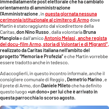
immediatamente post elettorale che ha cambiato
orientamento di amministrazione
l'Amministrazione
, in
questa giornata nessuna
cerimonia istituzionale al cimitero di Armo
dove
Martin è stato raggiunto dal vicedirettore della
Caritas,
don Nino Russo
, dalla volontaria
Bruna
Mangiola
e dall'amico
Antonio Melasi , anche regista
del docu-film Armo, storia di Volontari e di Migranti”,
realizzato da Caritas italiana nell'ambito del
progetto “Memoria e Profezia”
e che Martin vorrebbe
essere tradotto anche in tedesco.
Ad accoglierli, in questo incontro informale, anche il
consigliere comunale di Reggio
, Demetrio Marino
, e
il prete di Armo, don
Daniele Mileto
che ha definito
questo luogo
«un dono» per lui che è arrivato in
questa parrocchia lo scorso agosto.