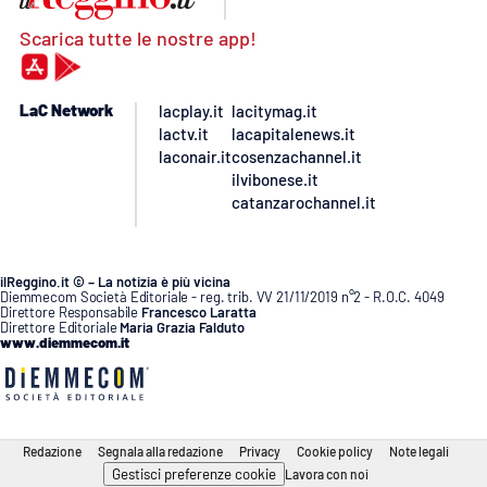
Scarica tutte le nostre app!
LaC Network
lacplay.it
lacitymag.it
lactv.it
lacapitalenews.it
laconair.it
cosenzachannel.it
ilvibonese.it
catanzarochannel.it
ilReggino.it © – La notizia è più vicina
Diemmecom Società Editoriale - reg. trib. VV 21/11/2019 n°2 - R.O.C. 4049
Direttore Responsabile
Francesco Laratta
Direttore Editoriale
Maria Grazia Falduto
www.diemmecom.it
Redazione
Segnala alla redazione
Privacy
Cookie policy
Note legali
Gestisci preferenze cookie
Lavora con noi