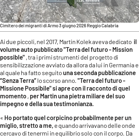
Cimitero dei migranti di Armo 3 giugno 2026 Reggio Calabria
Ai due piccoli, nel 2017, Martin Kolek aveva dedicato
il
volume auto pubblicato "Terra del futuro - Mission
possible"
, tra i primi strumenti del progetto di
sensibilizzazione avviato da allora da lui in Germania e
al quale ha fatto seguito
una seconda pubblicazione
“Senza Terra”
lo scorso anno.
"Terra del futuro -
Missione Possibile" si apre con il racconto di quel
momento
,
per Martin una pietra miliare del suo
impegno e della sua testimonianza.
«
Ho portato quel corpicino probabilmente per un
miglio, stretto a me,
e quando arrivavano delle onde
cercavo di tenermi in equilibrio solo con il corpo. Da