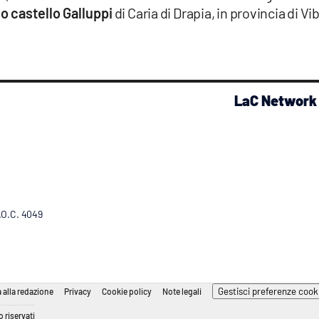
o castello Galluppi
di Caria di Drapia, in provincia di Vi
LaC Network
R.O.C. 4049
Gestisci preferenze cook
 alla redazione
Privacy
Cookie policy
Note legali
 riservati