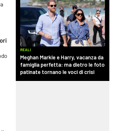
ra
ori
odo