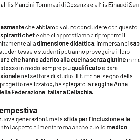
ll’Iis Mancini Tommasi di Cosenza e all’Iis Einaudi Ser
siasmante
che abbiamo voluto concludere con questo
aspiranti chef
e che ci apprestiamo a riproporre il
nitamente alla
dimensione didattica
, immersa nei
sap
 studentesse e studenti potranno proseguire il loro
ture che hanno aderito alla cucina senza glutine
in m
o stesso in modo sempre più
qualificato
e dare
ssionale
nel settore di studio. Il tutto nel segno della
progetto realizzato», ha spiegato la
reggina Anna
ella Federazione italiana Celiachia.
 tempestiva
 nuove generazioni, ma la
sfida per l’inclusione e la
anto l’aspetto alimentare ma anche quello
medico
.