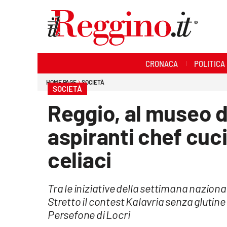
Sezioni
CRONACA
POLITICA
Cronaca
HOME PAGE
SOCIETÀ
SOCIETÀ
Politica
Reggio, al museo 
Sanità
aspiranti chef cuc
Ambiente
celiaci
Società
Tra le iniziative della settimana nazional
Cultura
Stretto il contest Kalavria senza glutine 
Persefone di Locri
Economia e lavoro