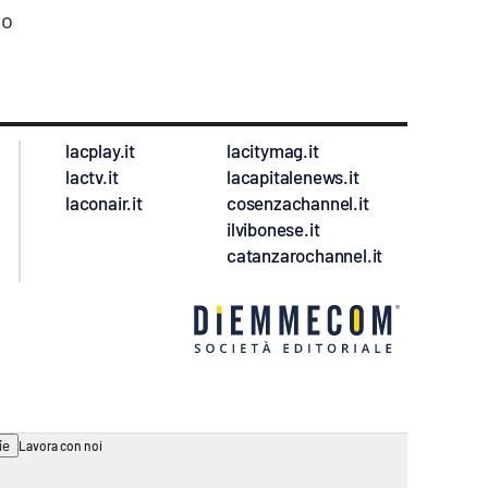
bo
lacplay.it
lacitymag.it
lactv.it
lacapitalenews.it
laconair.it
cosenzachannel.it
ilvibonese.it
catanzarochannel.it
ie
Lavora con noi