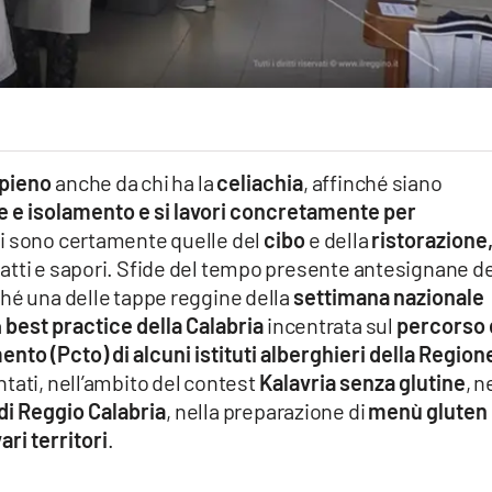
 pieno
anche da chi ha la
celiachia
, affinché siano
 e isolamento e si lavori concretamente per
vi sono certamente quelle del
cibo
e della
ristorazione
atti e sapori. Sfide del tempo presente antesignane de
ché una delle tappe reggine della
settimana nazionale
a
best practice della Calabria
incentrata sul
percorso 
to (Pcto) di alcuni istituti alberghieri della Region
tati, nell’ambito del contest
Kalavria senza glutine
, n
i Reggio Calabria
, nella preparazione di
menù gluten
ari territori
.