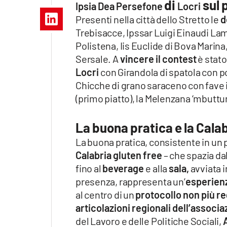
di
sul 
Ipsia Dea Persefone
Locri
Apple
Presenti nella città dello Stretto le
d
Trebisacce, Ipssar Luigi Einaudi Lam
Polistena, Iis Euclide di Bova Marina, 
Sersale. A
vincere il contest
è stato
Vai
Locri
con Girandola di spatola con po
Chicche di grano saraceno con fave 
(primo piatto), la Melenzana ‘mbuttun
La buona pratica e la Cala
La buona pratica, consistente in un 
Calabria gluten free
– che spazia da
fino al
beverage
e alla
sala,
avviata 
presenza, rappresenta un’
esperienza
al centro di un
protocollo non più r
articolazioni regionali dell’associa
del Lavoro e delle Politiche Sociali,