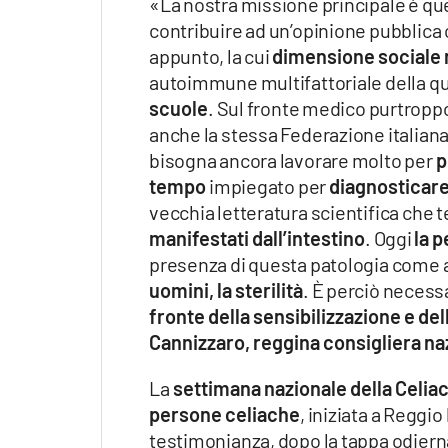
«La nostra missione principale è que
contribuire ad un’opinione pubblica
appunto, la cui
dimensione sociale
autoimmune multifattoriale della q
scuole
. Sul fronte medico purtropp
anche la stessa Federazione italiana
bisogna ancora lavorare molto per
p
tempo
impiegato per
diagnosticare 
vecchia letteratura scientifica che 
manifestati dall’intestino
. Oggi
la p
presenza di questa patologia come 
uomini, la sterilità
. È perciò necess
fronte della sensibilizzazione e de
Cannizzaro, reggina consigliera naz
La
settimana nazionale della Celiac
persone celiache
, iniziata a Reggi
testimonianza, dopo la tappa odiern