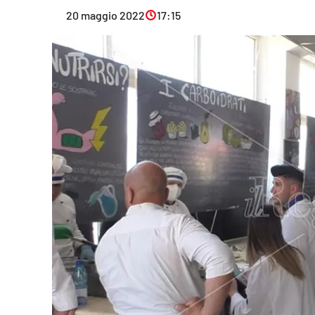
Eventi
20 maggio 2022
17:15
Sport
Streaming
LaC TV
Lac Network
LaC OnAir
LaC
Network
lacplay.it
lactv.it