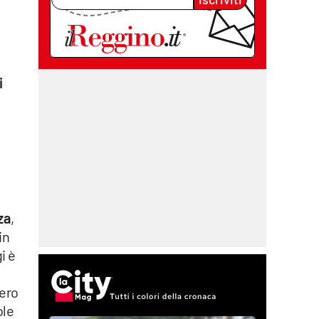
i
za
,
in
i è
tero
ole