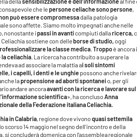
lla della
sensibilizzazione e dell’informazione
al fine 
 consapevole che le
persone celiache sono persone
,
 non può essere compromessa
dalla patologia
uale sono affette. Siamo molto impegnati anche nelle
o, nonostante i
passi in avanti
compiuti dalla
ricerca,
c
 Celiachia sostiene con delle
borse di studio,
oggi
rofessionalizzare la classe medica
.
Troppo
è ancora i
la celiachia
. La ricerca ha contribuito a superare la
tendeva ad associare la malattia a
i soli sintomi
elle, i capelli, i denti e le unghie
possono anche rivelar
anche la
propensione ad aborti spontanei
o, per gli
ario andare ancora
avanti con la ricerca e lavorare sul
ll’informazione scientifica
», ha concluso
Anna
ionale della Federazione italiana Celiachia.
hia in Calabria
, regione dove vivono
quasi settemila
o lo scorso 14 maggio nel segno dell’incontro e della
a, si concluderà domenica con l’assemblea regionale