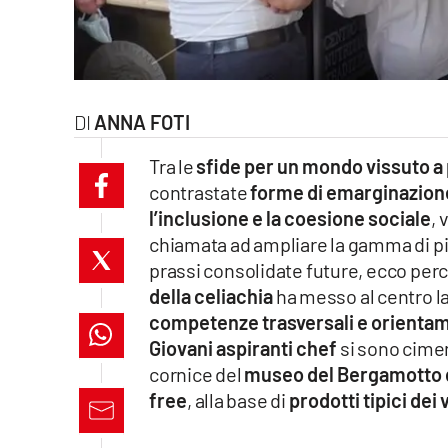
laconair.it
lacitymag.it
ANNA FOTI
ilreggino.it
Tra le
sfide per un mondo vissuto a
cosenzachannel.it
contrastate
forme di emarginazione
l’inclusione e la coesione sociale
, 
ilvibonese.it
chiamata ad ampliare la gamma di pi
catanzarochannel.it
prassi consolidate future, ecco per
della celiachia
ha messo al centro l
lacapitalenews.it
competenze trasversali e orientamen
Giovani aspiranti chef
si sono cimen
cornice del
museo del Bergamotto d
App
free
, alla base di
prodotti tipici dei v
Android