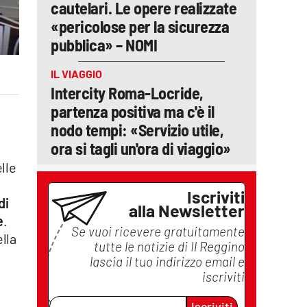
cautelari. Le opere realizzate
«pericolose per la sicurezza
pubblica» – NOMI
IL VIAGGIO
Intercity Roma-Locride,
partenza positiva ma c'è il
nodo tempi: «Servizio utile,
ora si tagli un'ora di viaggio»
,
lle
Iscriviti
di
alla Newsletter
e
.
Se vuoi ricevere gratuitamente
ella
tutte le notizie di
Il Reggino
lascia il tuo indirizzo email e
iscriviti
Iscriviti