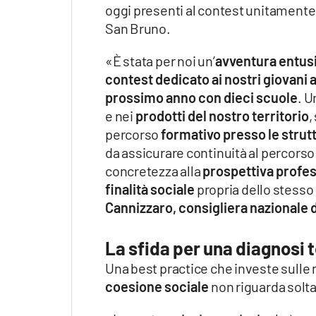
oggi presenti al contest unitamente a
San Bruno.
«È stata per noi un’
avventura entu
contest dedicato ai nostri giovani 
prossimo anno con dieci scuole
. U
e nei
prodotti del nostro territorio
,
percorso
formativo presso le strut
da assicurare continuità al percors
concretezza alla
prospettiva profe
finalità sociale
propria dello stesso 
Cannizzaro, consigliera nazionale d
La sfida per una diagnosi
Una best practice che investe sulle
coesione sociale
non riguarda solt