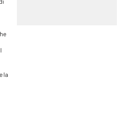
di
he
l
e la