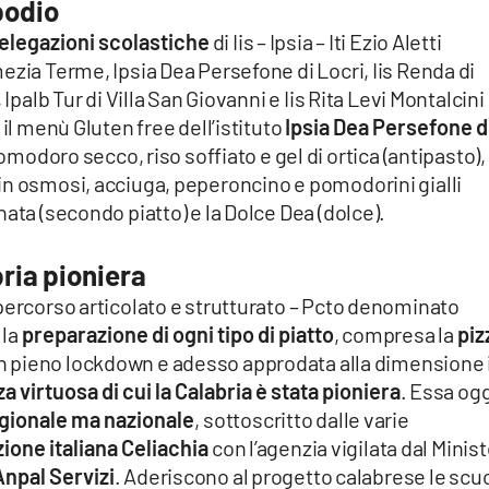
podio
elegazioni scolastiche
di Iis – Ipsia – Iti Ezio Aletti
ezia Terme, Ipsia Dea Persefone di Locri, Iis Renda di
Ipalb Tur di Villa San Giovanni e Iis Rita Levi Montalcini
 il menù Gluten free dell’istituto
Ipsia Dea Persefone d
modoro secco, riso soffiato e gel di ortica (antipasto),
in osmosi, acciuga, peperoncino e pomodorini gialli
ata (secondo piatto) e la Dolce Dea (dolce).
bria pioniera
percorso articolato e strutturato – Pcto denominato
lla
preparazione di ogni tipo di piatto
, compresa la
piz
in pieno lockdown e adesso approdata alla dimensione 
 virtuosa di cui la Calabria è stata pioniera
. Essa ogg
egionale ma nazionale
, sottoscritto dalle varie
zione italiana Celiachia
con l’agenzia vigilata dal Minis
Anpal Servizi
. Aderiscono al progetto calabrese le scu