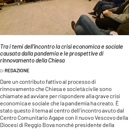
EVENTI
SPORT
Streaming
Tra i temi dell'incontro la crisi economica e sociale
LAC TV
causata dalla pandemia e le prospettive di
LAC NETWORK
rinnovamento della Chiesa
REDAZIONE
LAC ONAIR
Dare un contributo fattivo al processo di
LaC
rinnovamento che Chiesa e società civile sono
Network
chiamate ad avviare per rispondere alla grave crisi
LACPLAY.IT
economica e sociale che la pandemia ha creato. È
stato questo il tema al centro dell’incontro avuto dal
LACTV.IT
Centro Comunitario Agape con il nuovo Vescovo della
Diocesi di Reggio Bova nonché presidente della
LACONAIR.IT