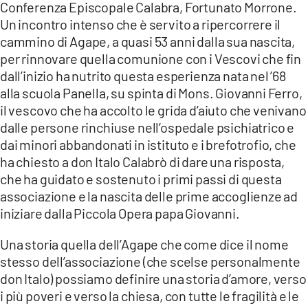
Conferenza Episcopale Calabra, Fortunato Morrone.
Un incontro intenso che è servito a ripercorrere il
LACITYMAG.IT
cammino di Agape, a quasi 53 anni dalla sua nascita,
ILREGGINO.IT
per rinnovare quella comunione con i Vescovi che fin
dall’inizio ha nutrito questa esperienza nata nel ’68
COSENZACHANNEL.IT
alla scuola Panella, su spinta di Mons. Giovanni Ferro,
il vescovo che ha accolto le grida d’aiuto che venivano
ILVIBONESE.IT
dalle persone rinchiuse nell’ospedale psichiatrico e
CATANZAROCHANNEL.IT
dai minori abbandonati in istituto e i brefotrofio, che
ha chiesto a don Italo Calabrò di dare una risposta,
LACAPITALENEWS.IT
che ha guidato e sostenuto i primi passi di questa
associazione e la nascita delle prime accoglienze ad
iniziare dalla Piccola Opera papa Giovanni.
App
ANDROID
Una storia quella dell’Agape che come dice il nome
stesso dell’associazione (che scelse personalmente
APPLE
don Italo) possiamo definire una storia d’amore, verso
i più poveri e verso la chiesa, con tutte le fragilità e le