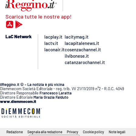
Scarica tutte le nostre app!
LaC Network
lacplay.it
lacitymag.it
lactv.it
lacapitalenews.it
laconair.it
cosenzachannel.it
ilvibonese.it
catanzarochannel.it
ilReggino.it © – La notizia è più vicina
Diemmecom Società Editoriale - reg. trib. VV 21/11/2019 n°2 - R.O.C. 4049
Direttore Responsabile
Francesco Laratta
Direttore Editoriale
Maria Grazia Falduto
www.diemmecom.it
Redazione
Segnala alla redazione
Privacy
Cookie policy
Note legali