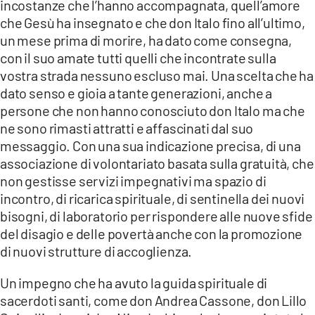
incostanze che l’hanno accompagnata, quell’amore
che Gesù ha insegnato e che don Italo fino all’ultimo,
un mese prima di morire, ha dato come consegna,
con il suo amate tutti quelli che incontrate sulla
vostra strada nessuno escluso mai. Una scelta che ha
dato senso e gioia a tante generazioni, anche a
persone che non hanno conosciuto don Italo ma che
ne sono rimasti attratti e affascinati dal suo
messaggio. Con una sua indicazione precisa, di una
associazione di volontariato basata sulla gratuità, che
non gestisse servizi impegnativi ma spazio di
incontro, di ricarica spirituale, di sentinella dei nuovi
bisogni, di laboratorio per rispondere alle nuove sfide
del disagio e delle povertà anche con la promozione
di nuovi strutture di accoglienza.
Un impegno che ha avuto la guida spirituale di
sacerdoti santi, come don Andrea Cassone, don Lillo