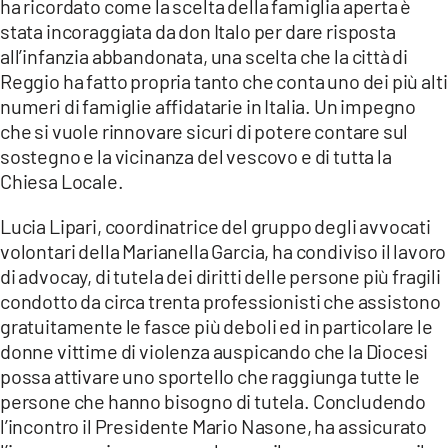
ha ricordato come la scelta della famiglia aperta è
stata incoraggiata da don Italo per dare risposta
all’infanzia abbandonata, una scelta che la città di
Reggio ha fatto propria tanto che conta uno dei più alti
numeri di famiglie affidatarie in Italia. Un impegno
che si vuole rinnovare sicuri di potere contare sul
sostegno e la vicinanza del vescovo e di tutta la
Chiesa Locale.
Lucia Lipari, coordinatrice del gruppo degli avvocati
volontari della Marianella Garcia, ha condiviso il lavoro
di advocay, di tutela dei diritti delle persone più fragili
condotto da circa trenta professionisti che assistono
gratuitamente le fasce più deboli ed in particolare le
donne vittime di violenza auspicando che la Diocesi
possa attivare uno sportello che raggiunga tutte le
persone che hanno bisogno di tutela. Concludendo
l’incontro il Presidente Mario Nasone, ha assicurato