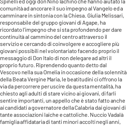
Spinelli ed oggi don Nino Iachino che hanno aiutato la
comunità ad ancorare il suo impegno al Vangelo ed a
camminare in sintonia con la Chiesa. Giulia Melissari,
responsabile del gruppo giovani di Agape, ha
ricordato l’impegno che si sta profondendo per dare
continuità al cammino del centro attraverso il
servizio e cercando di coinvolgere e accogliere più
giovani possibili nel volontariato facendo proprio il
messaggio di Don Italo di non delegare ad altri il
proprio futuro. Riprendendo quanto detto dal
Vescovo nella sua Omelia in occasione della solennità
della Beata Vergine Maria, le beatitudini ci offrono la
via da percorrere per uscire da questa mentalità, ha
chiesto agli adulti di stare vicino ai giovani, di farli
sentire importanti, un appello che è stato fatto anche
ai candidati a governatore della Calabria dai giovani di
tante associazioni laiche e cattoliche. Nuccio Vadalà
famiglia affidataria di tanti minori accolti negli anni,