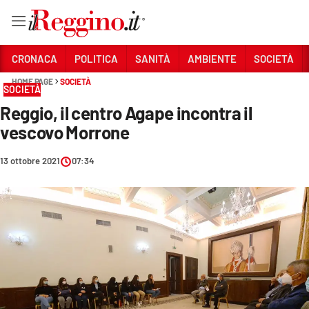
Vai
CRONACA
POLITICA
SANITÀ
AMBIENTE
SOCIETÀ
HOME PAGE
SOCIETÀ
SOCIETÀ
Sezioni
Reggio, il centro Agape incontra il
CRONACA
vescovo Morrone
POLITICA
13 ottobre 2021
07:34
SANITÀ
AMBIENTE
SOCIETÀ
CULTURA
ECONOMIA E LAVORO