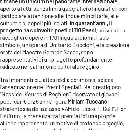
rimane un unicum nel panorama internazionale
:
aperto a tutti, senza limiti geografici o linguistici, con
particolare attenzione alle lingue minoritarie, alle
culture e ai popoli più isolati.
In quarant’anni, il
progetto ha coinvolto poeti di 110 Paesi
, arrivando a
raccogliere opere in 170 lingue e idiomi. Il suo
simbolo, un’opera di Umberto Boccioni, e la creazione
orafa del Maestro Gerardo Sacco, sono
rappresentativi di un progetto profondamente
radicato nel patrimonio culturale reggino.
Tra i momenti più attesi della cerimonia, spicca
l’assegnazione dei Premi Speciali. Nel prestigioso
“Nosside–Kouros di Reghion”, riservato ai giovani
poeti dai 15 ai 25 anni, figura
Miriam Tuscano
,
studentessa della classe 4AM del Liceo “T. Gullì”. Per
l’Istituto, la presenza tra i premiati di una propria
alunna rappresenta un motivo di profondo orgoglio,