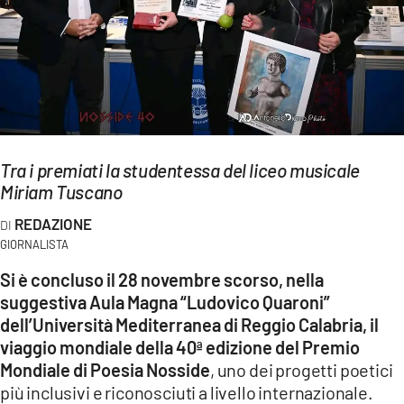
EVENTI
SPORT
Streaming
LAC TV
Tra i premiati la studentessa del liceo musicale
LAC NETWORK
Miriam Tuscano
LAC ONAIR
REDAZIONE
GIORNALISTA
LaC
Si è concluso il 28 novembre scorso, nella
Network
suggestiva Aula Magna “Ludovico Quaroni”
LACPLAY.IT
dell’Università Mediterranea di Reggio Calabria, il
viaggio mondiale della 40ª edizione del Premio
LACTV.IT
Mondiale di Poesia Nosside
, uno dei progetti poetici
più inclusivi e riconosciuti a livello internazionale.
LACONAIR.IT