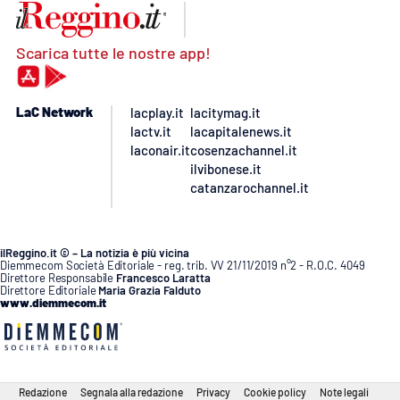
Scarica tutte le nostre app!
LaC Network
lacplay.it
lacitymag.it
lactv.it
lacapitalenews.it
laconair.it
cosenzachannel.it
ilvibonese.it
catanzarochannel.it
ilReggino.it © – La notizia è più vicina
Diemmecom Società Editoriale - reg. trib. VV 21/11/2019 n°2 - R.O.C. 4049
Direttore Responsabile
Francesco Laratta
Direttore Editoriale
Maria Grazia Falduto
www.diemmecom.it
Redazione
Segnala alla redazione
Privacy
Cookie policy
Note legali