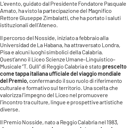
L’evento, guidato dal Presidente Fondatore Pasquale
Amato, ha visto la partecipazione del Magnifico
LACITYMAG.IT
Rettore Giuseppe Zimbalatti, che ha portato i saluti
ILREGGINO.IT
istituzionali dell’Ateneo.
COSENZACHANNEL.IT
Il percorso del Nosside, iniziato a febbraio alla
Universidad de La Habana, ha attraversato Londra,
ILVIBONESE.IT
Pisa e alcuni luoghi simbolici della Calabria.
Quest’anno il Liceo Scienze Umane–Linguistico–
CATANZAROCHANNEL.IT
Musicale “T. Gullì” di Reggio Calabria è stato
prescelto
LACAPITALENEWS.IT
come tappa italiana ufficiale del viaggio mondiale
del Premio,
confermando il suo ruolo di riferimento
culturale e formativo sul territorio. Una scelta che
App
valorizza l’impegno del Liceo nel promuovere
ANDROID
l’incontro tra culture, lingue e prospettive artistiche
diverse.
APPLE
Il Premio Nosside, nato a Reggio Calabria nel 1983,