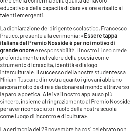
oltre che la conferma della qualità del lavoro
educativo e della capacità di dare valore e risalto ai
talenti emergenti.
La dichiarazione del dirigente scolastico, Francesco
Praticò, presente alla cerimonia: «
Essere tappa
italiana del Premio Nosside è per noi motivo di
grande onore
e responsabilità. Il nostro Liceo crede
profondamente nel valore della poesia come
strumento di crescita, identità e dialogo
interculturale. Il successo della nostra studentessa
Miriam Tuscano dimostra quanto i giovani abbiano
ancora molto da dire e da donare al mondo attraverso
la parola poetica. A lei va il nostro applauso più
sincero, insieme al ringraziamento al Premio Nosside
per aver riconosciuto il ruolo della nostra scuola
come luogo di incontro e di cultura».
La cerimonia del 28 novembre ha così celebrato non