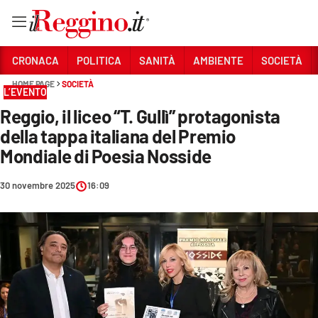
Vai
CRONACA
POLITICA
SANITÀ
AMBIENTE
SOCIETÀ
HOME PAGE
SOCIETÀ
L’EVENTO
Sezioni
Reggio, il liceo “T. Gullì” protagonista
CRONACA
della tappa italiana del Premio
POLITICA
Mondiale di Poesia Nosside
SANITÀ
30 novembre 2025
16:09
AMBIENTE
SOCIETÀ
CULTURA
ECONOMIA E LAVORO