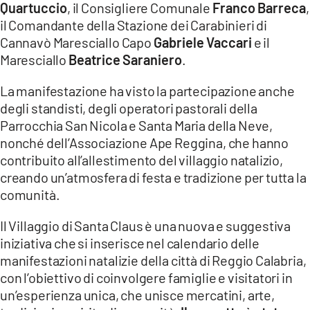
Quartuccio
, il Consigliere Comunale
Franco Barreca
,
il Comandante della Stazione dei Carabinieri di
LACITYMAG.IT
Cannavò Maresciallo Capo
Gabriele Vaccari
e il
ILREGGINO.IT
Maresciallo
Beatrice Saraniero
.
COSENZACHANNEL.IT
La manifestazione ha visto la partecipazione anche
degli standisti, degli operatori pastorali della
ILVIBONESE.IT
Parrocchia San Nicola e Santa Maria della Neve,
nonché dell’Associazione Ape Reggina, che hanno
CATANZAROCHANNEL.IT
contribuito all’allestimento del villaggio natalizio,
LACAPITALENEWS.IT
creando un’atmosfera di festa e tradizione per tutta la
comunità.
App
Il Villaggio di Santa Claus è una nuova e suggestiva
ANDROID
iniziativa che si inserisce nel calendario delle
manifestazioni natalizie della città di Reggio Calabria,
APPLE
con l’obiettivo di coinvolgere famiglie e visitatori in
un’esperienza unica, che unisce mercatini, arte,