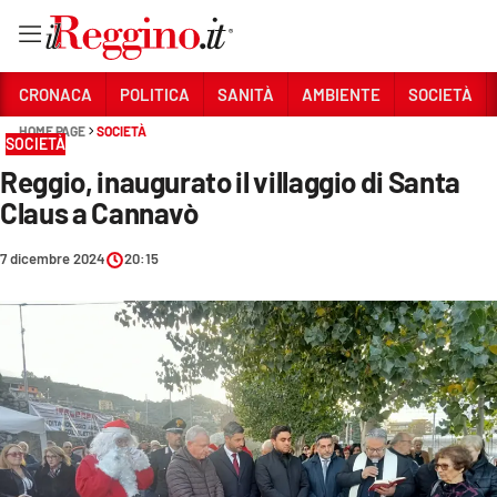
Vai
CRONACA
POLITICA
SANITÀ
AMBIENTE
SOCIETÀ
HOME PAGE
SOCIETÀ
SOCIETÀ
Sezioni
Reggio, inaugurato il villaggio di Santa
CRONACA
Claus a Cannavò
POLITICA
7 dicembre 2024
20:15
SANITÀ
AMBIENTE
SOCIETÀ
CULTURA
ECONOMIA E LAVORO