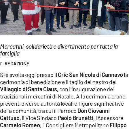
EVENTI
SPORT
Streaming
Mercatini, solidarietà e divertimento per tutta la
LAC TV
famiglia
LAC NETWORK
REDAZIONE
LAC ONAIR
Si è svolta oggi presso il
Cric San Nicola di Cannavò
la
cerimonia di benedizione e il taglio del nastro del
LaC
Villaggio di Santa Claus,
con l’inaugurazione dei
Network
tradizionali mercatini di Natale. Alla cerimonia erano
LACPLAY.IT
presenti diverse autorità locali e figure significative
della comunità, tra cui il Parroco
Don Giovanni
LACTV.IT
Gattuso
, il Vice Sindaco
Paolo Brunetti
, l’Assessore
Carmelo Romeo
, il Consigliere Metropolitano
Filippo
LACONAIR.IT