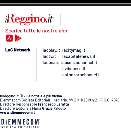
Scarica tutte le nostre app!
LaC Network
lacplay.it
lacitymag.it
lactv.it
lacapitalenews.it
laconair.it
cosenzachannel.it
ilvibonese.it
catanzarochannel.it
ilReggino.it © – La notizia è più vicina
Diemmecom Società Editoriale - reg. trib. VV 21/11/2019 n°2 - R.O.C. 4049
Direttore Responsabile
Francesco Laratta
Direttore Editoriale
Maria Grazia Falduto
www.diemmecom.it