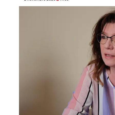
Eventi
Sport
Streaming
LaC TV
Lac Network
LaC OnAir
LaC
Network
lacplay.it
lactv.it