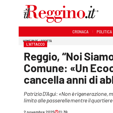
Sezioni
CRONACA
POLITICA
Cronaca
HOME PAGE
SOCIETÀ
L’ATTACCO
Politica
Reggio, “Noi Siamo 
Sanità
Comune: «Un Eco
Ambiente
cancella anni di 
Società
Patrizia D’Aguì: «Non è rigenerazione, m
Cultura
limita alle passerelle mentre il quartie
Economia e lavoro
2 novembre 2025
11:39