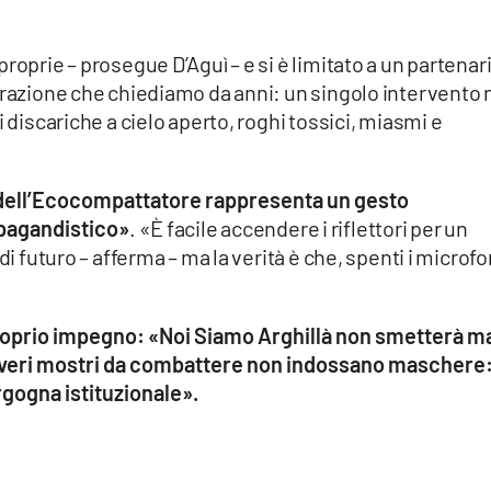
roprie – prosegue D’Aguì – e si è limitato a un partenar
nerazione che chiediamo da anni: un singolo intervento
i discariche a cielo aperto, roghi tossici, miasmi e
e dell’Ecocompattatore rappresenta un gesto
pagandistico»
. «È facile accendere i riflettori per un
di futuro – afferma – ma la verità è che, spenti i microfo
proprio impegno: «Noi Siamo Arghillà non smetterà m
 i veri mostri da combattere non indossano maschere
ergogna istituzionale».