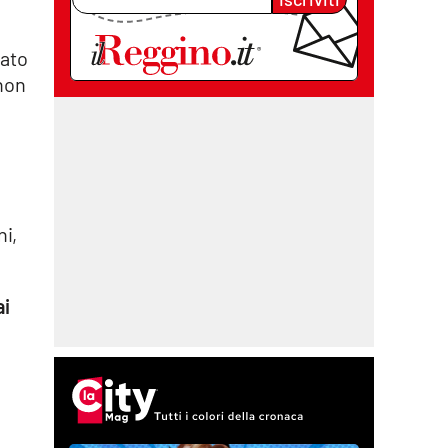
iato
 non
ni,
ai
: