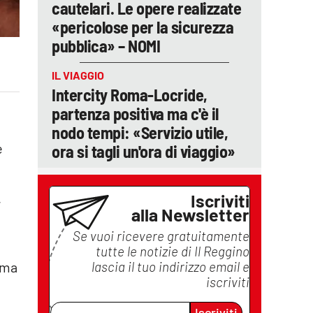
cautelari. Le opere realizzate
«pericolose per la sicurezza
pubblica» – NOMI
IL VIAGGIO
Intercity Roma-Locride,
partenza positiva ma c'è il
nodo tempi: «Servizio utile,
e
ora si tagli un'ora di viaggio»
Iscriviti
,
alla Newsletter
Se vuoi ricevere gratuitamente
tutte le notizie di
Il Reggino
lascia il tuo indirizzo email e
 ma
iscriviti
Iscriviti