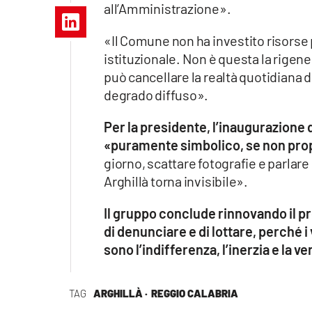
all’Amministrazione».
Apple
«Il Comune non ha investito risorse p
istituzionale. Non è questa la rige
può cancellare la realtà quotidiana d
Vai
degrado diffuso».
Per la presidente, l’inaugurazion
«puramente simbolico, se non pro
giorno, scattare fotografie e parlare 
Arghillà torna invisibile».
Il gruppo conclude rinnovando il 
di denunciare e di lottare, perché
sono l’indifferenza, l’inerzia e la v
TAG
ARGHILLÀ ·
REGGIO CALABRIA