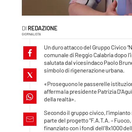
laconair.it
lacitymag.it
REDAZIONE
GIORNALISTA
ilreggino.it
Un duro attacco del Gruppo Civico “N
cosenzachannel.it
comunale di Reggio Calabria dopo l’
salutata dal vicesindaco Paolo Brun
ilvibonese.it
simbolo di rigenerazione urbana.
catanzarochannel.it
«Proseguono le passerelle istituziona
afferma la presidente Patrizia D’Agu
lacapitalenews.it
della realtà».
App
Secondo il gruppo civico, l’impiant
parte del progetto “F.A.T.A. – Fuoco
Android
finanziato con i fondi dell’8x1000 de