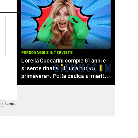
lacplay.it
lacitymag.it
lactv.it
lacapitalenews.it
laconair.it
cosenzachannel.it
ilvibonese.it
catanzarochannel.it
ie
Lavora con noi