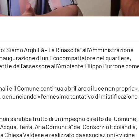
oi Siamo Arghillà – La Rinascita” all’Amministrazione
inaugurazione di un Ecocompattatore nel quartiere,
etti e dall’assessore all’Ambiente Filippo Burrone com
li e il Comune continua a brillare di luce non propria»
ì, denunciando «l’ennesimo tentativo di mistificazione
o non sarebbe frutto di un impegno diretto del Comune,
, Acqua, Terra, Aria Comunità” del Consorzio Ecolandia,
lla Chiesa Valdese e realizzato da associazioni «vicine