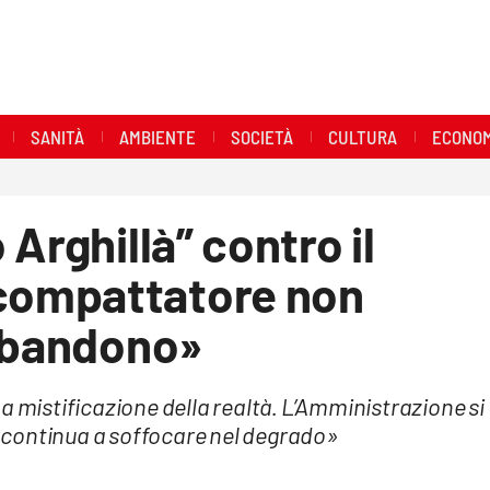
SANITÀ
AMBIENTE
SOCIETÀ
CULTURA
ECONOM
Arghillà” contro il
compattatore non
abbandono»
a mistificazione della realtà. L’Amministrazione si
re continua a soffocare nel degrado»