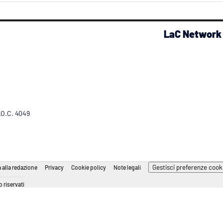
LaC Network
R.O.C. 4049
Gestisci preferenze cook
 alla redazione
Privacy
Cookie policy
Note legali
 riservati