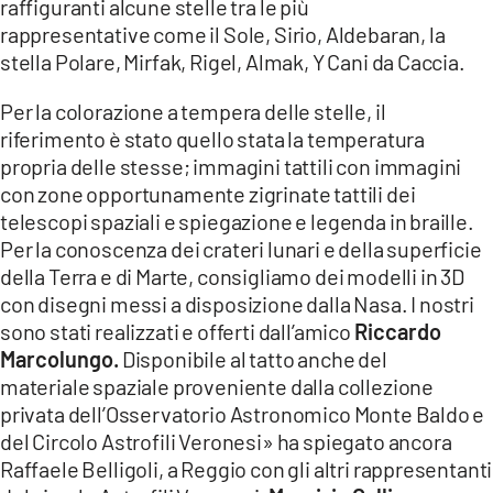
raffiguranti alcune stelle tra le più
rappresentative come il Sole, Sirio, Aldebaran, la
stella Polare, Mirfak, Rigel, Almak, Y Cani da Caccia.
Per la colorazione a tempera delle stelle, il
riferimento è stato quello stata la temperatura
propria delle stesse; immagini tattili con immagini
con zone opportunamente zigrinate tattili dei
telescopi spaziali e spiegazione e legenda in braille.
Per la conoscenza dei crateri lunari e della superficie
della Terra e di Marte, consigliamo dei modelli in 3D
con disegni messi a disposizione dalla Nasa. I nostri
sono stati realizzati e offerti dall’amico
Riccardo
Marcolungo.
Disponibile al tatto anche del
materiale spaziale proveniente dalla collezione
privata dell’Osservatorio Astronomico Monte Baldo e
del Circolo Astrofili Veronesi» ha spiegato ancora
Raffaele Belligoli, a Reggio con gli altri rappresentanti