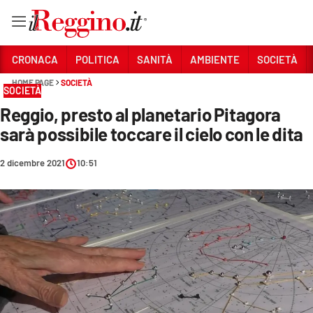
Vai
CRONACA
POLITICA
SANITÀ
AMBIENTE
SOCIETÀ
HOME PAGE
SOCIETÀ
SOCIETÀ
Sezioni
Reggio, presto al planetario Pitagora
CRONACA
sarà possibile toccare il cielo con le dita
POLITICA
2 dicembre 2021
10:51
SANITÀ
AMBIENTE
SOCIETÀ
CULTURA
ECONOMIA E LAVORO