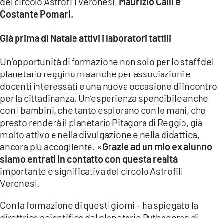
del circolo Astrofili Veronesi,
Maurizio Calli e
Costante Pomari.
Già prima di Natale attivi i laboratori tattili
Un’opportunità di formazione non solo per lo staff del
planetario reggino ma anche per associazioni e
docenti interessati e una nuova occasione di incontro
per la cittadinanza. Un’esperienza spendibile anche
con i bambini, che tanto esplorano con le mani, che
presto renderà il planetario Pitagora di Reggio, già
molto attivo e nella divulgazione e nella didattica,
ancora più accogliente. «
Grazie ad un mio ex alunno
siamo entrati in contatto con questa realtà
importante e significativa del circolo Astrofili
Veronesi.
Con la formazione di questi giorni – ha spiegato la
direttrice scientifica del planetario Pythagoras di