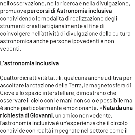
nell’osservazione, nella ricerca e nella divulgazione,
promuove
percorsi di Astronomia inclusiva
LACITYMAG.IT
condividendo le modalità di realizzazione degli
ILREGGINO.IT
strumenti creati artigianalmente al fine di
coinvolgere nell’attività di divulgazione della cultura
COSENZACHANNEL.IT
astronomica anche persone ipovedenti e non
vedenti.
ILVIBONESE.IT
CATANZAROCHANNEL.IT
L’astronomia inclusiva
LACAPITALENEWS.IT
Quattordici attività tattili, qualcuna anche uditiva per
ascoltare la rotazione della Terra, la magnetosfera di
Giove e lo spazio interstellare, dimostrano che
App
osservare il cielo con le mani non solo è possibile ma
ANDROID
è anche particolarmente emozionante. «
Nata da una
richiesta di Giovanni
, un amico non vedente,
APPLE
l’astronomia inclusiva è un’esperienza che il circolo
condivide con realtà impegnate nel settore come il