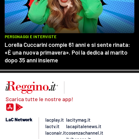
Scarica tutte le nostre app!
LaC Network
lacplay.it
lacitymag.it
lactv.it
lacapitalenews.it
laconair.it
cosenzachannel.it