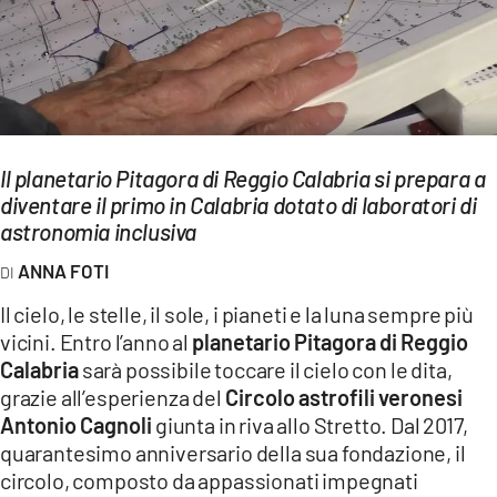
EVENTI
SPORT
Streaming
Il planetario Pitagora di Reggio Calabria si prepara a
LAC TV
diventare il primo in Calabria dotato di laboratori di
LAC NETWORK
astronomia inclusiva
ANNA FOTI
LAC ONAIR
Il cielo, le stelle, il sole, i pianeti e la luna sempre più
LaC
vicini. Entro l’anno al
planetario Pitagora di Reggio
Network
Calabria
sarà possibile toccare il cielo con le dita,
LACPLAY.IT
grazie all’esperienza del
Circolo astrofili veronesi
Antonio Cagnoli
giunta in riva allo Stretto. Dal 2017,
LACTV.IT
quarantesimo anniversario della sua fondazione, il
circolo, composto da appassionati impegnati
LACONAIR.IT