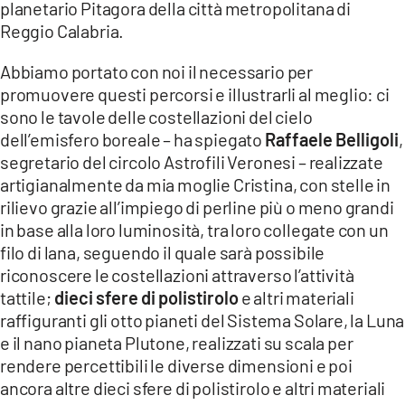
planetario Pitagora della città metropolitana di
Reggio Calabria.
Abbiamo portato con noi il necessario per
promuovere questi percorsi e illustrarli al meglio: ci
sono le tavole delle costellazioni del cielo
dell’emisfero boreale – ha spiegato
Raffaele Belligoli
,
segretario del circolo Astrofili Veronesi – realizzate
artigianalmente da mia moglie Cristina, con stelle in
rilievo grazie all’impiego di perline più o meno grandi
in base alla loro luminosità, tra loro collegate con un
filo di lana, seguendo il quale sarà possibile
riconoscere le costellazioni attraverso l’attività
tattile;
dieci sfere di polistirolo
e altri materiali
raffiguranti gli otto pianeti del Sistema Solare, la Luna
e il nano pianeta Plutone, realizzati su scala per
rendere percettibili le diverse dimensioni e poi
ancora altre dieci sfere di polistirolo e altri materiali