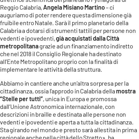
Reggio Calabria,
Angela Misiano Martino
– ci
auguriamo di poter rendere questa dimensione già
fruibile entro Natale. Sarà il primo planetario della
Calabria a dotarsi di strumenti tattili per persone non
vedenti e ipovedenti,
già acquistati dalla Città
metropolitana
grazie ad un finanziamento indiretto
che nel 2018 il Consiglio Regionale ha destinato
all’Ente Metropolitano proprio con la finalità di
implementare le attività della struttura.
Abbiamo in cantiere anche un’altra sorpresa per la
cittadinanza, ossia l’approdo in Calabria della
mostra
“Stelle per tutti”
, unica in Europa e promossa
dall’Unione Astronomica internazionale, con
descrizioni in braille e destinata alle persone non
vedenti e ipovedenti e aperta a tutta la cittadinanza.
Sta girando nel mondo e presto sarà allestita in prima
regionale anche nella città dello Stretto», ha