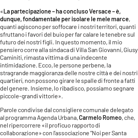
«
La partecipazione – ha concluso Versace – è,
dunque, fondamentale per isolare le mele marce
,
quanti agiscono per soffocare i nostri territori, quanti
sfruttano i favori del buio per far calare le tenebre sul
futuro dei nostri figli. In questo momento, il mio
pensiero corre alla sindaca di Villa San Giovanni, Giusy
Caminiti, rimasta vittima di una indecente
intimidazione. Ecco, le persone perbene, la
stragrande maggioranza delle nostre città e dei nostri
quartieri, non possono girare le spalle di fronte a fatti
del genere. Insieme, lo ribadisco, possiamo segnare
piccole-grandi vittorie».
Parole condivise dal consigliere comunale delegato
al programma Agenda Urbana,
Carmelo Romeo
, che,
nel ripercorrere «il proficuo rapporto di
collaborazione» con l’associazione “Noi per Santa