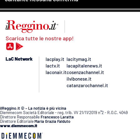
Scarica tutte le nostre app!
LaC Network
lacplay.it
lacitymag.it
lactv.it
lacapitalenews.it
laconair.it
cosenzachannel.it
ilvibonese.it
catanzarochannel.it
ilReggino.it © – La notizia è più vicina
Diemmecom Società Editoriale - reg. trib. VV 21/11/2019 n°2 - R.O.C. 4049
Direttore Responsabile
Francesco Laratta
Direttore Editoriale
Maria Grazia Falduto
www.diemmecom.it