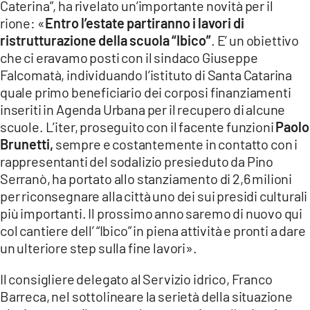
Caterina”, ha rivelato un’importante novità per il
rione: «
Entro l’estate partiranno i lavori di
ristrutturazione della scuola “Ibico”
. E’ un obiettivo
che ci eravamo posti con il sindaco Giuseppe
Falcomatà, individuando l’istituto di Santa Catarina
quale primo beneficiario dei corposi finanziamenti
inseriti in Agenda Urbana per il recupero di alcune
scuole. L’iter, proseguito con il facente funzioni
Paolo
Brunetti,
sempre e costantemente in contatto con i
rappresentanti del sodalizio presieduto da Pino
Serranò, ha portato allo stanziamento di 2,6 milioni
per riconsegnare alla città uno dei sui presidi culturali
più importanti. Il prossimo anno saremo di nuovo qui
col cantiere dell’ “Ibico” in piena attività e pronti a dare
un ulteriore step sulla fine lavori».
Il consigliere delegato al Servizio idrico, Franco
Barreca, nel sottolineare la serietà della situazione