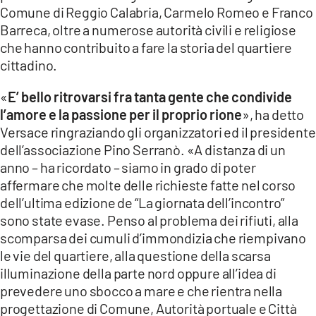
Comune di Reggio Calabria, Carmelo Romeo e Franco
LACITYMAG.IT
Barreca, oltre a numerose autorità civili e religiose
che hanno contribuito a fare la storia del quartiere
ILREGGINO.IT
cittadino.
COSENZACHANNEL.IT
«
E’ bello ritrovarsi fra tanta gente che condivide
l’amore e la passione per il proprio rione
», ha detto
ILVIBONESE.IT
Versace ringraziando gli organizzatori ed il presidente
CATANZAROCHANNEL.IT
dell’associazione Pino Serranò. «A distanza di un
anno – ha ricordato – siamo in grado di poter
LACAPITALENEWS.IT
affermare che molte delle richieste fatte nel corso
dell’ultima edizione de “La giornata dell’incontro”
App
sono state evase. Penso al problema dei rifiuti, alla
scomparsa dei cumuli d’immondizia che riempivano
ANDROID
le vie del quartiere, alla questione della scarsa
illuminazione della parte nord oppure all’idea di
APPLE
prevedere uno sbocco a mare e che rientra nella
progettazione di Comune, Autorità portuale e Città