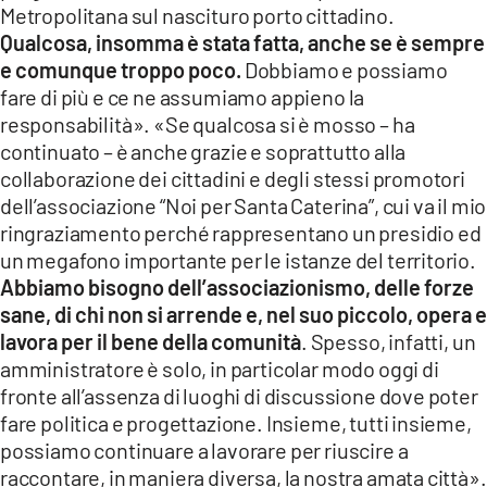
Metropolitana sul nascituro porto cittadino.
Qualcosa, insomma è stata fatta, anche se è sempre
e comunque troppo poco.
Dobbiamo e possiamo
fare di più e ce ne assumiamo appieno la
responsabilità». «Se qualcosa si è mosso – ha
continuato – è anche grazie e soprattutto alla
collaborazione dei cittadini e degli stessi promotori
dell’associazione “Noi per Santa Caterina”, cui va il mio
ringraziamento perché rappresentano un presidio ed
un megafono importante per le istanze del territorio.
Abbiamo bisogno dell’associazionismo, delle forze
sane, di chi non si arrende e, nel suo piccolo, opera e
lavora per il bene della comunità
. Spesso, infatti, un
amministratore è solo, in particolar modo oggi di
fronte all’assenza di luoghi di discussione dove poter
fare politica e progettazione. Insieme, tutti insieme,
possiamo continuare a lavorare per riuscire a
raccontare, in maniera diversa, la nostra amata città».