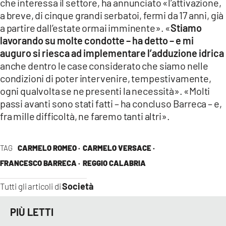
che interessa il settore, ha annunciato «l’attivazione,
a breve, di cinque grandi serbatoi, fermi da 17 anni, già
a partire dall’estate ormai imminente». «
Stiamo
lavorando su molte condotte – ha detto – e mi
auguro si riesca ad implementare l’adduzione idrica
anche dentro le case considerato che siamo nelle
condizioni di poter intervenire, tempestivamente,
ogni qualvolta se ne presenti la necessità». «Molti
passi avanti sono stati fatti – ha concluso Barreca – e,
fra mille difficoltà, ne faremo tanti altri».
TAG
CARMELO ROMEO ·
CARMELO VERSACE ·
FRANCESCO BARRECA ·
REGGIO CALABRIA
Società
Tutti gli articoli di
PIÙ LETTI