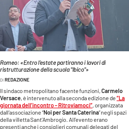
EVENTI
SPORT
Streaming
LAC TV
LAC NETWORK
Romeo: «Entro l’estate partiranno i lavori di
ristrutturazione della scuola "Ibico"»
LAC ONAIR
REDAZIONE
LaC
Il sindaco metropolitano facente funzioni,
Carmelo
Network
Versace
, è intervenuto alla seconda edizione de
“La
LACPLAY.IT
giornata dell’incontro – Ritroviamoci”
, organizzata
dall’associazione “
Noi per Santa Caterina
” negli spazi
LACTV.IT
della villetta Sant’Ambrogio. All’evento erano
presenti anche i consiglieri comunali delegati del
LACONAIR.IT