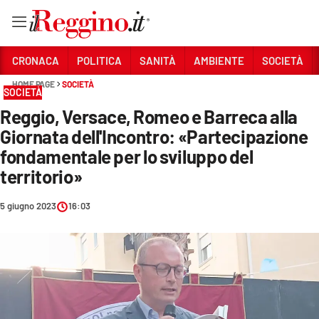
Vai
CRONACA
POLITICA
SANITÀ
AMBIENTE
SOCIETÀ
HOME PAGE
SOCIETÀ
SOCIETÀ
Sezioni
Reggio, Versace, Romeo e Barreca alla
CRONACA
Giornata dell'Incontro: «Partecipazione
POLITICA
fondamentale per lo sviluppo del
territorio»
SANITÀ
5 giugno 2023
16:03
AMBIENTE
SOCIETÀ
CULTURA
ECONOMIA E LAVORO