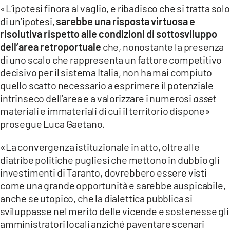
«L’ipotesi finora al vaglio, e ribadisco che si tratta solo
di un’ipotesi,
sarebbe una risposta virtuosa e
risolutiva rispetto alle condizioni di sottosviluppo
dell’area retroportuale
che, nonostante la presenza
di uno scalo che rappresenta un fattore competitivo
decisivo per il sistema Italia, non ha mai compiuto
quello scatto necessario a esprimere il potenziale
intrinseco dell’area e a valorizzare i numerosi
asset
materiali e immateriali di cui il territorio dispone»
prosegue Luca Gaetano.
«La convergenza istituzionale in atto, oltre alle
diatribe politiche pugliesi che mettono in dubbio gli
investimenti di Taranto, dovrebbero essere visti
come una grande opportunità e sarebbe auspicabile,
anche se utopico, che la dialettica pubblica si
sviluppasse nel merito delle vicende e sostenesse gli
amministratori locali anziché paventare scenari