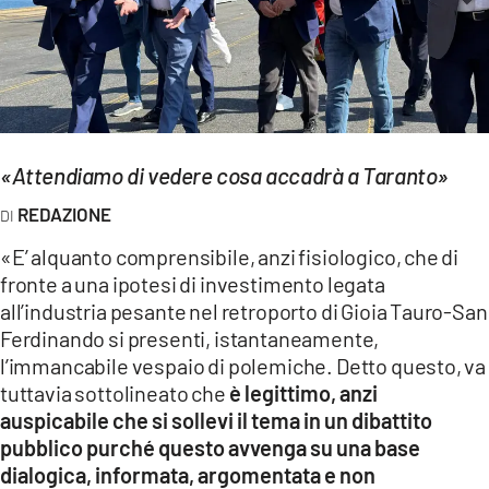
EVENTI
SPORT
Streaming
«Attendiamo di vedere cosa accadrà a Taranto»
LAC TV
REDAZIONE
LAC NETWORK
«E’ alquanto comprensibile, anzi fisiologico, che di
LAC ONAIR
fronte a una ipotesi di investimento legata
all’industria pesante nel retroporto di Gioia Tauro-San
LaC
Ferdinando si presenti, istantaneamente,
Network
l’immancabile vespaio di polemiche. Detto questo, va
LACPLAY.IT
tuttavia sottolineato che
è legittimo, anzi
auspicabile che si sollevi il tema in un dibattito
LACTV.IT
pubblico purché questo avvenga su una base
dialogica, informata, argomentata e non
LACONAIR.IT