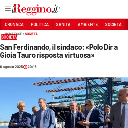
Vai
CRONACA
POLITICA
SANITÀ
AMBIENTE
SOCIETÀ
HOME PAGE
SOCIETÀ
SOCIETÀ
Sezioni
San Ferdinando, il sindaco: «Polo Dir a
CRONACA
Gioia Tauro risposta virtuosa»
POLITICA
6 agosto 2025
20:15
SANITÀ
AMBIENTE
SOCIETÀ
CULTURA
ECONOMIA E LAVORO