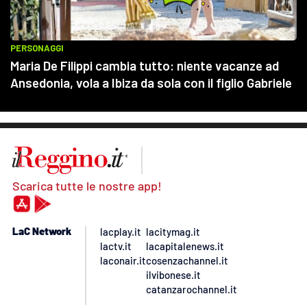
Scarica tutte le nostre app!
LaC Network
lacplay.it
lacitymag.it
lactv.it
lacapitalenews.it
laconair.it
cosenzachannel.it
ilvibonese.it
catanzarochannel.it