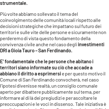
strumentale.
LACITYMAG.IT
Più volte abbiamo sollevato il tema del
ILREGGINO.IT
coinvolgimento delle comunità locali rispetto alle
decisioni strategiche che impattano sul futuro dei
COSENZACHANNEL.IT
territori e sulle vite delle persone e sicuramente non
perderemo di vista questo fondamento della
ILVIBONESE.IT
convivenza civile anche nel caso degli
investimenti
DRI a Gioia Tauro – San Ferdinando.
CATANZAROCHANNEL.IT
E’ fondamentale che le persone che abitano i
LACAPITALENEWS.IT
territori siano informate su ciò che accade a
abbiano il diritto a esprimersi
e per questo motivo il
App
Comune di San Ferdinando convocherà, nel caso
ANDROID
l’ipotesi divenisse realtà, un consiglio comunale
aperto per dibattere pubblicamente sul tema, per
APPLE
informare al di là dei pregiudizi e per ascoltare le
preoccupazioni e le voci in dissenso. Tale iniziativa è