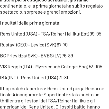
continentale, e la prima giornata ha subito regalato
LACITYMAG.IT
spettacolo, sorprese e grandi emozioni.
ILREGGINO.IT
I risultati della prima giornata:
COSENZACHANNEL.IT
Rens United (USA) – TSA/Reinar Halliku (Est) 99-95
ILVIBONESE.IT
Rustavi (GEO) – Levice (SVK) 67-70
CATANZAROCHANNEL.IT
BC Prievidza (SVK) – BVBS (LV) 76-89
LACAPITALENEWS.IT
VIS Reggio (ITA) – Myerscough College (Eng) 53-105
App
IBA (INT) – Rens United (USA) 71-81
ANDROID
Il big match d’apertura: Rens United piega Reinar nel
finale A inaugurare le Superfinal è stato subito un
APPLE
thriller tra gli estoni del TSA/Reinar Halliku e gli
americani del Rens United. Gli ospiti baltici hanno