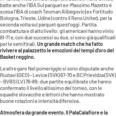
batte anche l’IBA Sul parquet ex-Massimo Mazetto è
scesa l’IBA di coach Teoman Alibegovic (ex Fortitudo
Bologna, Trieste, Udine) contro il Rens United, per la
seconda volta sul parquet quest’oggi. Partita
combattuta e di alto livello: gli americani hanno vinto
81-71 e, con due successi su due, si sono già qualificati
per le semifinali.
Un grande match che ha fatto
rivivere al palazzetto le emozioni dei tempi d’oro del
Basket reggino.
Le altre gare Nel pomeriggio si sono disputate anche
Rustavi (GEO) – Levice (SVK) 67-70 e BC Prievidza (SVK)
– BVBS (LV) 76-89: due partite equilibrate che hanno
confermato il livello altissimo del torneo, con le
squadre slovacche e lettoni che hanno mostrato
buone rotazioni e intensità difensiva.
Atmosfera da grande evento. Il PalaCalafiore e la