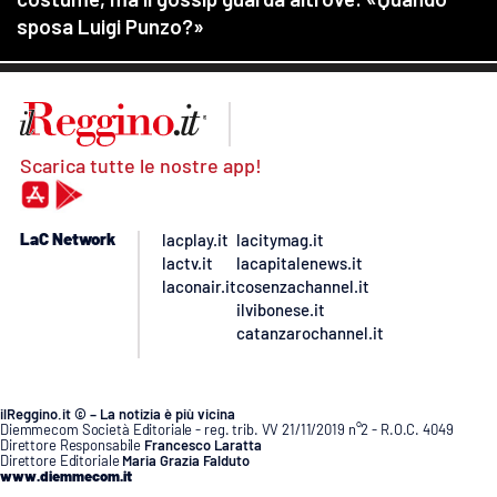
Scarica tutte le nostre app!
LaC Network
lacplay.it
lacitymag.it
lactv.it
lacapitalenews.it
laconair.it
cosenzachannel.it
ilvibonese.it
catanzarochannel.it
ilReggino.it © – La notizia è più vicina
Diemmecom Società Editoriale - reg. trib. VV 21/11/2019 n°2 - R.O.C. 4049
Direttore Responsabile
Francesco Laratta
Direttore Editoriale
Maria Grazia Falduto
www.diemmecom.it