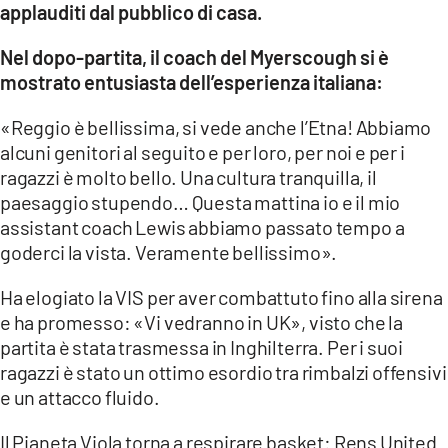
applauditi dal pubblico di casa.
Nel dopo-partita, il coach del Myerscough si è
mostrato entusiasta dell’esperienza italiana:
«Reggio è bellissima, si vede anche l’Etna! Abbiamo
alcuni genitori al seguito e per loro, per noi e per i
ragazzi è molto bello. Una cultura tranquilla, il
paesaggio stupendo… Questa mattina io e il mio
assistant coach Lewis abbiamo passato tempo a
goderci la vista. Veramente bellissimo».
Ha elogiato la VIS per aver combattuto fino alla sirena
e ha promesso: «Vi vedranno in UK», visto che la
partita è stata trasmessa in Inghilterra. Per i suoi
ragazzi è stato un ottimo esordio tra rimbalzi offensivi
e un attacco fluido.
Il Pianeta Viola torna a respirare basket: Rens United