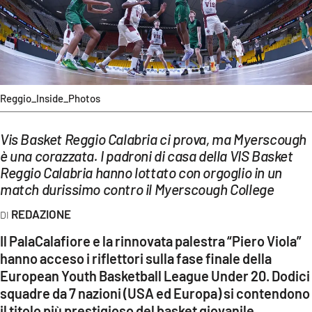
EVENTI
SPORT
Streaming
Reggio_Inside_Photos
LAC TV
Vis Basket Reggio Calabria ci prova, ma Myerscough
LAC NETWORK
è una corazzata. I padroni di casa della VIS Basket
LAC ONAIR
Reggio Calabria hanno lottato con orgoglio in un
match durissimo contro il Myerscough College
LaC
REDAZIONE
Network
Il PalaCalafiore e la rinnovata palestra “Piero Viola”
LACPLAY.IT
hanno acceso i riflettori sulla fase finale della
European Youth Basketball League Under 20. Dodici
LACTV.IT
squadre da 7 nazioni (USA ed Europa) si contendono
LACONAIR.IT
il titolo più prestigioso del basket giovanile