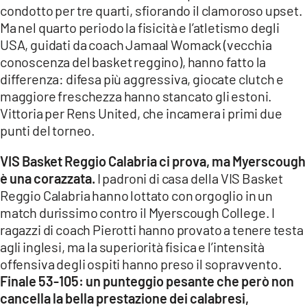
condotto per tre quarti, sfiorando il clamoroso upset.
Ma nel quarto periodo la fisicità e l’atletismo degli
USA, guidati da coach Jamaal Womack (vecchia
conoscenza del basket reggino), hanno fatto la
differenza: difesa più aggressiva, giocate clutch e
maggiore freschezza hanno stancato gli estoni.
Vittoria per Rens United, che incamera i primi due
punti del torneo.
VIS Basket Reggio Calabria ci prova, ma Myerscough
è una corazzata.
I padroni di casa della VIS Basket
Reggio Calabria hanno lottato con orgoglio in un
match durissimo contro il Myerscough College. I
ragazzi di coach Pierotti hanno provato a tenere testa
agli inglesi, ma la superiorità fisica e l’intensità
offensiva degli ospiti hanno preso il sopravvento.
Finale 53-105: un punteggio pesante che però non
cancella la bella prestazione dei calabresi,