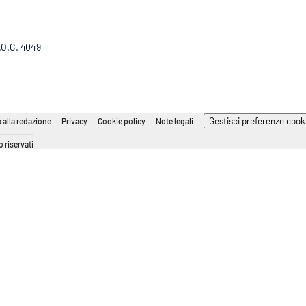
R.O.C. 4049
Gestisci preferenze cook
 alla redazione
Privacy
Cookie policy
Note legali
 riservati