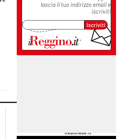
lascia il tuo indirizzo email e
iscriviti
Iscriviti
i
lacplay.it
lacitymag.it
lactv.it
lacapitalenews.it
laconair.it
cosenzachannel.it
ilvibonese.it