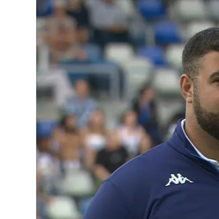
Eventi
Sport
Streaming
LaC TV
Lac Network
LaC OnAir
LaC
Network
lacplay.it
lactv.it