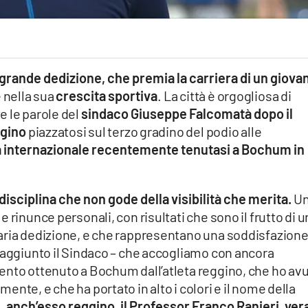
di grande dedizione, che premia la carriera di un giova
 nella sua
crescita sportiva
. La città è orgogliosa di
e le parole del
sindaco Giuseppe Falcomatà dopo il
ggino
piazzatosi sul terzo gradino del podio alle
a internazionale recentemente tenutasi a Bochum in
disciplina che non gode della visibilità che merita.
U
 rinunce personali, con risultati che sono il frutto di u
aria dedizione, e che rappresentano una soddisfazion
 aggiunto il Sindaco – che accogliamo con ancora
ento ottenuto a Bochum dall’atleta reggino, che ho av
nte, e che ha portato in alto i colori e il nome della
re, anch’esso reggino, il Professor Franco Ranieri, ver