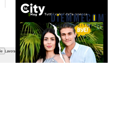
catanzarochannel.it
ie
Lavora con noi