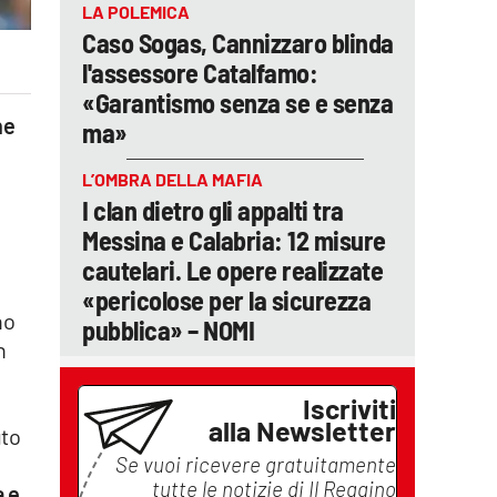
LA POLEMICA
Caso Sogas, Cannizzaro blinda
l'assessore Catalfamo:
«Garantismo senza se e senza
ne
ma»
L’OMBRA DELLA MAFIA
I clan dietro gli appalti tra
Messina e Calabria: 12 misure
cautelari. Le opere realizzate
«pericolose per la sicurezza
no
pubblica» – NOMI
n
e
Iscriviti
alla Newsletter
uto
Se vuoi ricevere gratuitamente
tutte le notizie di
Il Reggino
a e