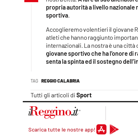
Apple
propria autorità a livello nazionale n
sportiva
.
Accoglieremo volentieri il giovane Ri
Vai
atleti che hanno raggiunto important
internazionali. La nostra è una città 
giovane sportivo che ha l’onore di 
senta la spinta ed il sostegno dell’
TAG
REGGIO CALABRIA
Tutti gli articoli di
Sport
Scarica tutte le nostre app!