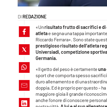
laconair.it
REDAZIONE
lacitymag.it
«Un
risultato frutto di sacrifici e 
ilreggino.it
atleta
e segna una tappa importante
Riccardo Ferrara». Sono state quest
cosenzachannel.it
prestigioso risultato dell’atleta re
Universiadi, competizione sportiv
ilvibonese.it
Germania.
catanzarochannel.it
«Il getto del peso è certamente
una 
sport che comporta spesso sacrifici e
lacapitalenews.it
duro allenamento e di una straordin
doppia. Ed è proprio per questo – ha
App
maggiore gioia il grande riconoscim
Android
anche l’onore di conoscere personalme
nostra città.
A lui e al suo allenato