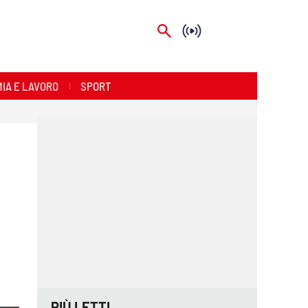
IA E LAVORO
SPORT
PIÙ LETTI