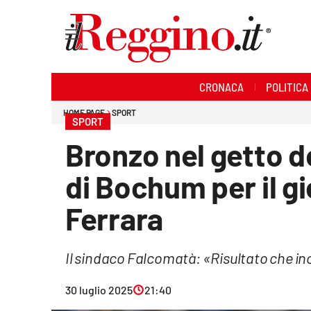
Sezioni
CRONACA
POLITICA
Cronaca
HOME PAGE
SPORT
SPORT
Politica
Bronzo nel getto de
Sanità
di Bochum per il g
Ambiente
Ferrara
Società
Il sindaco Falcomatà: «Risultato che in
Cultura
30 luglio 2025
21:40
Economia e lavoro