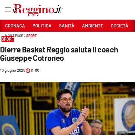
Vai
CRONACA
POLITICA
SANITÀ
AMBIENTE
SOCIETÀ
HOME PAGE
SPORT
SPORT
Sezioni
Dierre Basket Reggio saluta il coach
CRONACA
Giuseppe Cotroneo
POLITICA
10 giugno 2025
11:00
SANITÀ
AMBIENTE
SOCIETÀ
CULTURA
ECONOMIA E LAVORO