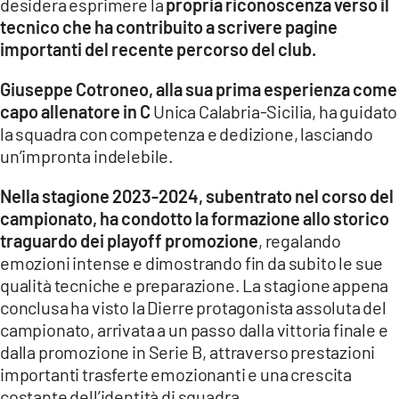
desidera esprimere la
propria riconoscenza verso il
tecnico che ha contribuito a scrivere pagine
LACITYMAG.IT
importanti del recente percorso del club.
ILREGGINO.IT
Giuseppe Cotroneo, alla sua prima esperienza come
COSENZACHANNEL.IT
capo allenatore in C
Unica Calabria-Sicilia, ha guidato
la squadra con competenza e dedizione, lasciando
ILVIBONESE.IT
un’impronta indelebile.
CATANZAROCHANNEL.IT
Nella stagione 2023-2024, subentrato nel corso del
campionato, ha condotto la formazione allo storico
LACAPITALENEWS.IT
traguardo dei playoff promozione
, regalando
emozioni intense e dimostrando fin da subito le sue
App
qualità tecniche e preparazione. La stagione appena
conclusa ha visto la Dierre protagonista assoluta del
ANDROID
campionato, arrivata a un passo dalla vittoria finale e
APPLE
dalla promozione in Serie B, attraverso prestazioni
importanti trasferte emozionanti e una crescita
costante dell’identità di squadra.