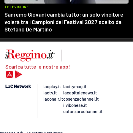
Scarica tutte le nostre app!
LaC Network
lacplay.it
lacitymag.it
lactv.it
lacapitalenews.it
laconair.it
cosenzachannel.it
ilvibonese.it
catanzarochannel.it
ilReggino.it © – La notizia è più vicina