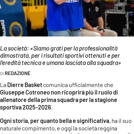
EVENTI
SPORT
Streaming
La società: «Siamo grati per la professionalità
LAC TV
dimostrata, per i risultati sportivi ottenuti e per
LAC NETWORK
l'eredità tecnica e umana lasciata alla squadra»
REDAZIONE
LAC ONAIR
La
Dierre Basket
comunica ufficialmente che
LaC
Giuseppe Cotroneo non ricoprirà più il ruolo di
Network
allenatore della prima squadra per la stagione
LACPLAY.IT
sportiva 2025-2026
.
LACTV.IT
Ogni storia, per quanto bella e significativa
, ha il suo
naturale compimento, e oggi la società reggina
LACONAIR.IT