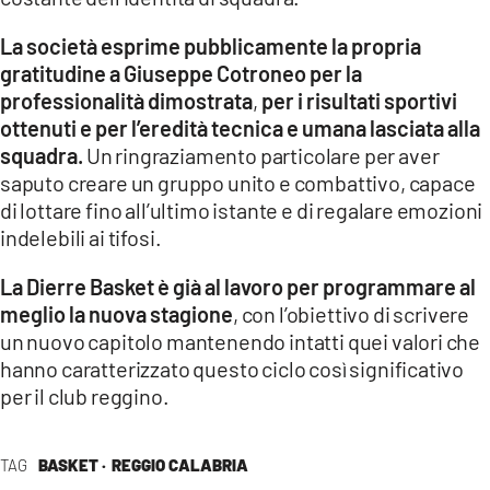
La società esprime pubblicamente la propria
gratitudine a Giuseppe Cotroneo per la
professionalità dimostrata
,
per i risultati sportivi
ottenuti e per l’eredità tecnica e umana lasciata alla
squadra.
Un ringraziamento particolare per aver
saputo creare un gruppo unito e combattivo, capace
di lottare fino all’ultimo istante e di regalare emozioni
indelebili ai tifosi.
La Dierre Basket è già al lavoro per programmare al
meglio la nuova stagione
, con l’obiettivo di scrivere
un nuovo capitolo mantenendo intatti quei valori che
hanno caratterizzato questo ciclo così significativo
per il club reggino.
TAG
BASKET ·
REGGIO CALABRIA