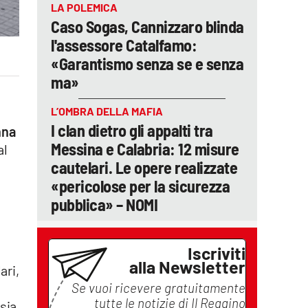
LA POLEMICA
Caso Sogas, Cannizzaro blinda
l'assessore Catalfamo:
«Garantismo senza se e senza
ma»
L’OMBRA DELLA MAFIA
I clan dietro gli appalti tra
nna
Messina e Calabria: 12 misure
al
cautelari. Le opere realizzate
«pericolose per la sicurezza
pubblica» – NOMI
Iscriviti
alla Newsletter
ari,
Se vuoi ricevere gratuitamente
tutte le notizie di
Il Reggino
sia