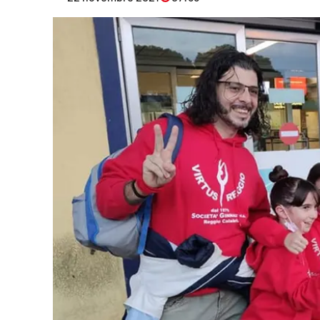
Eventi
Sport
Streaming
LaC TV
Lac Network
LaC OnAir
LaC
Network
lacplay.it
lactv.it