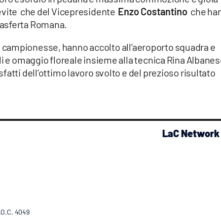
evite che del Vicepresidente
Enzo Costantino
che ha
rasferta Romana.
loro campionesse, hanno accolto all’aeroporto squadra e
li e omaggio floreale insieme alla tecnica Rina Albanes
atti dell’ottimo lavoro svolto e del prezioso risultato
LaC Network
R.O.C. 4049