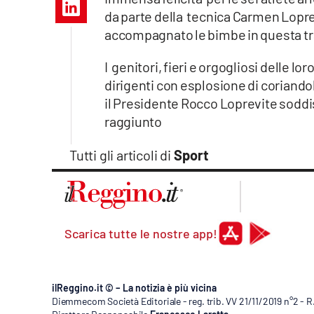
Apple
da parte della tecnica Carmen Lopr
accompagnato le bimbe in questa t
I genitori, fieri e orgogliosi delle 
Vai
dirigenti con esplosione di coriando
il Presidente Rocco Loprevite soddisf
raggiunto
Tutti gli articoli di
Sport
Scarica tutte le nostre app!
ilReggino.it © – La notizia è più vicina
Diemmecom Società Editoriale - reg. trib. VV 21/11/2019 n°2 - 