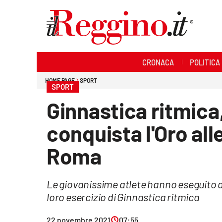
Sezioni
CRONACA
POLITICA
Cronaca
HOME PAGE
SPORT
SPORT
Politica
Ginnastica ritmica
Sanità
conquista l'Oro alle
Ambiente
Roma
Società
Le giovanissime atlete hanno eseguito al
Cultura
loro esercizio di Ginnastica ritmica
Economia e lavoro
22 novembre 2021
07:55