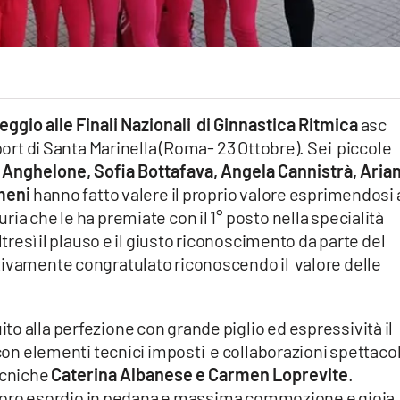
eggio alle Finali Nazionali di Ginnastica Ritmica
asc
port di Santa Marinella (Roma- 23 Ottobre). Sei piccole
 Anghelone, Sofia Bottafava, Angela Cannistrà, Aria
meni
hanno fatto valere il proprio valore esprimendosi 
ia che le ha premiate con il 1° posto nella specialità
ltresì il plauso e il giusto riconoscimento da parte del
tivamente congratulato riconoscendo il valore delle
o alla perfezione con grande piglio ed espressività il
con elementi tecnici imposti e collaborazioni spettacol
ecniche
Caterina Albanese e Carmen Loprevite
.
l loro esordio in pedana e massima commozione e gioia 