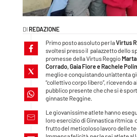
laconair.it
lacitymag.it
REDAZIONE
ilreggino.it
Primo posto assoluto per la
Virtus R
svoltesi presso il palazzetto dello s
cosenzachannel.it
promesse della Virtus Reggio
Marta
Corrado, Gaia Fiore e Rachele Poli
ilvibonese.it
meglio e conquistando un’attenta giur
catanzarochannel.it
“collettivo corpo libero”, ricevendo a
pubblico presente che che si è spor
lacapitalenews.it
ginnaste Reggine.
Le giovanissime atlete hanno eseguit
App
loro esercizio di Ginnastica ritmica 
Android
frutto del meticoloso lavoro delle t
Immensa felicità per le sei atlete a