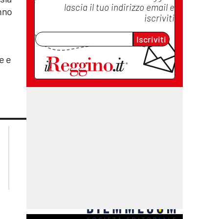
lascia il tuo indirizzo email e
nno
iscriviti
Iscriviti
e e
lacplay.it
lacitymag.it
lactv.it
lacapitalenews.it
laconair.it
cosenzachannel.it
ilvibonese.it
catanzarochannel.it