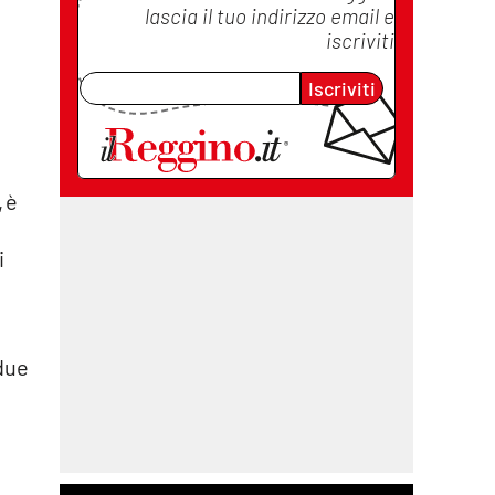
lascia il tuo indirizzo email e
iscriviti
Iscriviti
, è
i
due