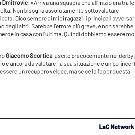
 Dmitrovic
. «Arriva una squadra che all'inizio era tra le
icoltà. Non bisogna assolutamente sottovalutare
ata. Dico sempre ai miei ragazzi: i principali avversar
 degli altri. Sarebbe l'errore più grave, e non sarebbe 
a perde in casa con l'ultima. Quindi dobbiamo essere mo
ano
Giacomo Scortica
, uscito precocemente nel derby 
o è ancora da valutare, la sua situazione è un po' incer
essere un recupero veloce, ma se ce la fa per questa
LaC Network