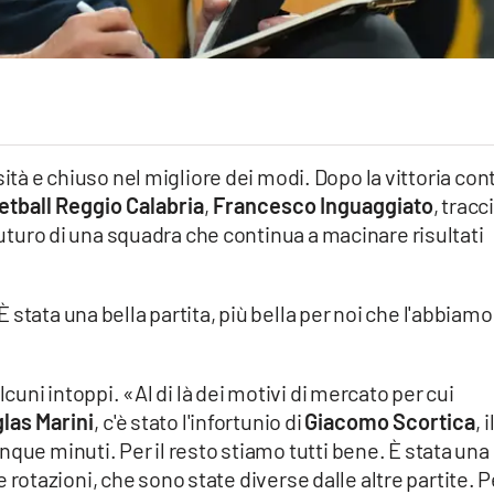
sità e chiuso nel migliore dei modi. Dopo la vittoria con
etball Reggio Calabria
,
Francesco Inguaggiato
, tracc
 futuro di una squadra che continua a macinare risultati
 È stata una bella partita, più bella per noi che l'abbiamo
lcuni intoppi. «Al di là dei motivi di mercato per cui
las Marini
, c'è stato l'infortunio di
Giacomo Scortica
, i
que minuti. Per il resto stiamo tutti bene. È stata una
lle rotazioni, che sono state diverse dalle altre partite. 