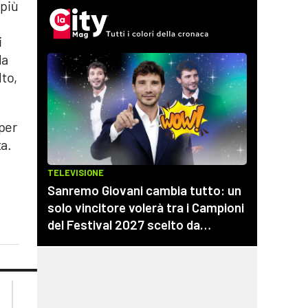
 più
i
la
lto,
per
ta.
lacplay.it
lacitymag.it
lactv.it
lacapitalenews.it