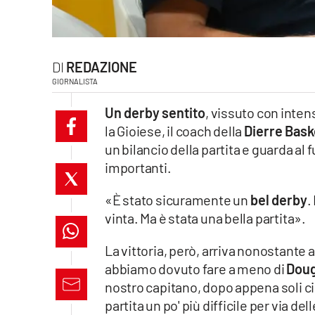
laconair.it
lacitymag.it
REDAZIONE
GIORNALISTA
ilreggino.it
Un derby sentito
, vissuto con inten
cosenzachannel.it
la Gioiese, il coach della
Dierre Bask
un bilancio della partita e guarda al
ilvibonese.it
importanti.
catanzarochannel.it
«È stato sicuramente un
bel derby
.
vinta. Ma è stata una bella partita».
lacapitalenews.it
La vittoria, però, arriva nonostante a
App
abbiamo dovuto fare a meno di
Doug
nostro capitano, dopo appena soli cin
Android
partita un po' più difficile per via de