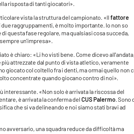
a risposta di tanti giocatori».
icolare vista la struttura del campionato. «Il
fattore
i due raggruppamenti, è molto importante. Io non so
ne di questa fase regolare, ma qualsiasi cosa succeda,
à sempre un'impresa».
ato è chiaro: «Li ho visti bene. Come dicevo all'andata
più attrezzate dal punto di vista atletico, veramente
giocato col coltello fra i denti, ma ormai quello non c
olto concentrate quando giocano contro di noi».
iù interessante. «Non solo è arrivata la riscossa del
ntare, è arrivata la conferma del
CUS Palermo
. Sono 
ifica che si va delineando e noi siamo stati bravi ad
imo avversario, una squadra reduce da difficoltà ma