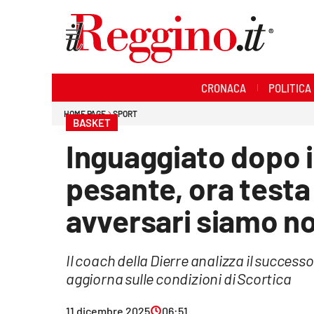
Sezioni
CRONACA
POLITICA
Cronaca
HOME PAGE
SPORT
BASKET
Politica
Inguaggiato dopo i
Sanità
pesante, ora testa 
Ambiente
avversari siamo no
Società
Il coach della Dierre analizza il success
Cultura
aggiorna sulle condizioni di Scortica
Economia e lavoro
11 dicembre 2025
06:51