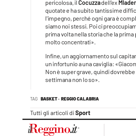
pericolosa, il
Cocuzza
dell'ex
Mladen
quotate e ha subito tantissime diff
l'impegno, perché ogni gara è complic
siamo noi stessi. Poi ci preoccupiamo
prima volta nella storia che la prim
molto concentrati».
Infine, un aggiornamento sul capit
un infortunio a una caviglia: «Giacom
Non è super grave, quindi dovrebbe 
settimana non lo so».
TAG
BASKET ·
REGGIO CALABRIA
Tutti gli articoli di
Sport