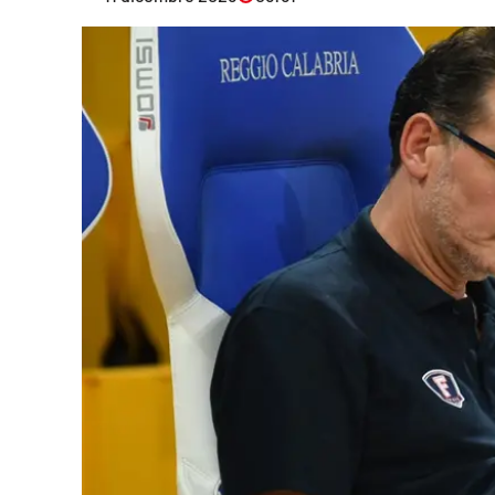
Eventi
Sport
Streaming
LaC TV
Lac Network
LaC OnAir
LaC
Network
lacplay.it
lactv.it