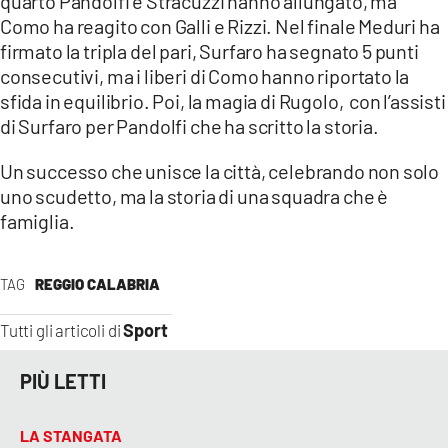
quarto Pandolfi e Stracuzzi hanno allungato, ma
Como ha reagito con Galli e Rizzi. Nel finale Meduri ha
firmato la tripla del pari, Surfaro ha segnato 5 punti
consecutivi, ma i liberi di Como hanno riportato la
sfida in equilibrio. Poi, la magia di Rugolo, con l’assisti
di Surfaro per Pandolfi che ha scritto la storia.
Un successo che unisce la città, celebrando non solo
uno scudetto, ma la storia di una squadra che è
famiglia.
TAG
REGGIO CALABRIA
Sport
Tutti gli articoli di
PIÙ LETTI
LA STANGATA