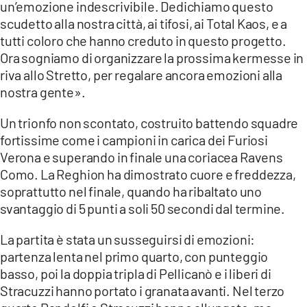
un’emozione indescrivibile. Dedichiamo questo
scudetto alla nostra città, ai tifosi, ai Total Kaos, e a
tutti coloro che hanno creduto in questo progetto.
Ora sogniamo di organizzare la prossima kermesse in
riva allo Stretto, per regalare ancora emozioni alla
nostra gente».
Un trionfo non scontato, costruito battendo squadre
fortissime come i campioni in carica dei Furiosi
Verona e superando in finale una coriacea Ravens
Como. La Reghion ha dimostrato cuore e freddezza,
soprattutto nel finale, quando ha ribaltato uno
svantaggio di 5 punti a soli 50 secondi dal termine.
La partita è stata un susseguirsi di emozioni:
partenza lenta nel primo quarto, con punteggio
basso, poi la doppia tripla di Pellicanò e i liberi di
Stracuzzi hanno portato i granata avanti. Nel terzo