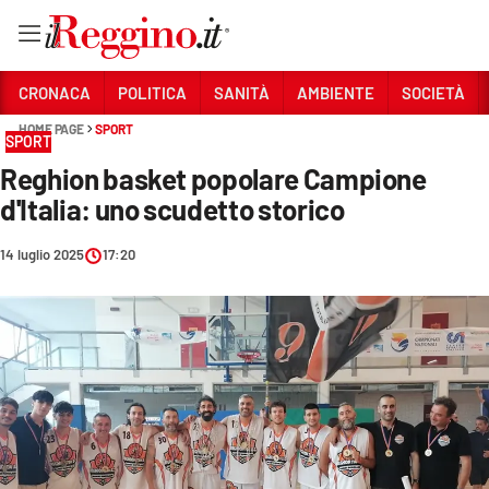
Vai
CRONACA
POLITICA
SANITÀ
AMBIENTE
SOCIETÀ
HOME PAGE
SPORT
SPORT
Sezioni
Reghion basket popolare Campione
CRONACA
d'Italia: uno scudetto storico
POLITICA
14 luglio 2025
17:20
SANITÀ
AMBIENTE
SOCIETÀ
CULTURA
ECONOMIA E LAVORO