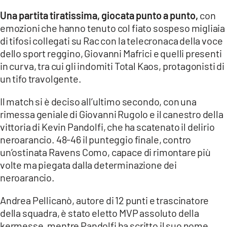
Una partita tiratissima, giocata punto a punto,
con
LACITYMAG.IT
emozioni che hanno tenuto col fiato sospeso migliaia
di tifosi collegati su Rac con la telecronaca della voce
ILREGGINO.IT
dello sport reggino, Giovanni Mafrici e quelli presenti
COSENZACHANNEL.IT
in curva, tra cui gli indomiti Total Kaos, protagonisti di
un tifo travolgente.
ILVIBONESE.IT
Il match si è deciso all’ultimo secondo, con una
CATANZAROCHANNEL.IT
rimessa geniale di Giovanni Rugolo e il canestro della
vittoria di Kevin Pandolfi, che ha scatenato il delirio
LACAPITALENEWS.IT
neroarancio. 48-46 il punteggio finale, contro
un’ostinata Ravens Como, capace di rimontare più
App
volte ma piegata dalla determinazione dei
ANDROID
neroarancio.
APPLE
Andrea Pellicanò, autore di 12 punti e trascinatore
della squadra, è stato eletto MVP assoluto della
kermesse, mentre Pandolfi ha scritto il suo nome