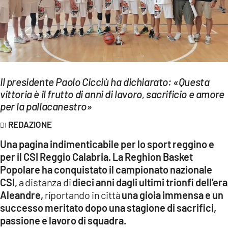
EVENTI
SPORT
Streaming
Il presidente Paolo Cicciù ha dichiarato: «Questa
LAC TV
vittoria è il frutto di anni di lavoro, sacrificio e amore
LAC NETWORK
per la pallacanestro»
REDAZIONE
LAC ONAIR
Una pagina indimenticabile per lo sport reggino e
LaC
per il CSI Reggio Calabria. La Reghion Basket
Network
Popolare ha conquistato il campionato nazionale
LACPLAY.IT
CSI,
a distanza di
dieci anni dagli ultimi trionfi dell’era
Aleandre,
riportando in città
una gioia immensa e un
LACTV.IT
successo meritato dopo una stagione di sacrifici,
passione e lavoro di squadra.
LACONAIR.IT