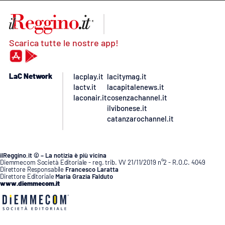
Scarica tutte le nostre app!
LaC Network
lacplay.it
lacitymag.it
lactv.it
lacapitalenews.it
laconair.it
cosenzachannel.it
ilvibonese.it
catanzarochannel.it
ilReggino.it © – La notizia è più vicina
Diemmecom Società Editoriale - reg. trib. VV 21/11/2019 n°2 - R.O.C. 4049
Direttore Responsabile
Francesco Laratta
Direttore Editoriale
Maria Grazia Falduto
www.diemmecom.it