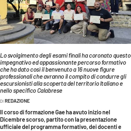
EVENTI
SPORT
Streaming
LAC TV
Lo svolgimento degli esami finali ha coronato questo
LAC NETWORK
impegnativo ed appassionante percorso formativo
che ha dato così il benvenuto a 16 nuove figure
LAC ONAIR
professionali che avranno il compito di condurre gli
escursionisti alla scoperta del territorio Italiano e
LaC
nello specifico Calabrese
Network
REDAZIONE
LACPLAY.IT
Il corso di formazione Gae ha avuto inizio nel
LACTV.IT
Dicembre scorso, partito con la presentazione
ufficiale del programma formativo, dei docenti e
LACONAIR.IT