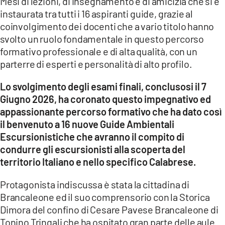
Mesi di lezioni, di insegnamento e di amicizia che si è
instaurata tra tutti i 16 aspiranti guide, grazie al
coinvolgimento dei docenti che a vario titolo hanno
svolto un ruolo fondamentale in questo percorso
formativo professionale e di alta qualità, con un
parterre di esperti e personalità di alto profilo.
Lo svolgimento degli esami finali, conclusosi il 7
Giugno 2026, ha coronato questo impegnativo ed
appassionante percorso formativo che ha dato così
il benvenuto a 16 nuove Guide Ambientali
Escursionistiche che avranno il compito di
condurre gli escursionisti alla scoperta del
territorio Italiano e nello specifico Calabrese.
Protagonista indiscussa è stata la cittadina di
Brancaleone ed il suo comprensorio con la Storica
Dimora del confino di Cesare Pavese Brancaleone di
Tonino Tringali che ha ospitato gran parte delle aule