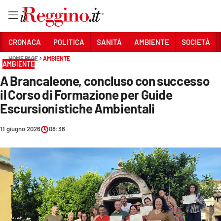
Vai
CRONACA
POLITICA
SANITÀ
AMBIENTE
SOCIETÀ
HOME PAGE
AMBIENTE
AMBIENTE
Sezioni
A Brancaleone, concluso con successo
CRONACA
il Corso di Formazione per Guide
POLITICA
Escursionistiche Ambientali
SANITÀ
11 giugno 2026
08:36
AMBIENTE
SOCIETÀ
CULTURA
ECONOMIA E LAVORO