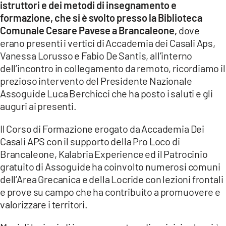
istruttori e dei metodi di insegnamento e
formazione, che si è svolto presso la Biblioteca
LACITYMAG.IT
Comunale Cesare Pavese a Brancaleone,
dove
ILREGGINO.IT
erano presenti i vertici di Accademia dei Casali Aps,
Vanessa Lorusso e Fabio De Santis, all’interno
COSENZACHANNEL.IT
dell’incontro in collegamento da remoto, ricordiamo il
prezioso intervento del Presidente Nazionale
ILVIBONESE.IT
Assoguide Luca Berchicci che ha posto i saluti e gli
CATANZAROCHANNEL.IT
auguri ai presenti.
LACAPITALENEWS.IT
Il Corso di Formazione erogato da Accademia Dei
Casali APS con il supporto della Pro Loco di
Brancaleone, Kalabria Experience ed il Patrocinio
App
gratuito di Assoguide ha coinvolto numerosi comuni
ANDROID
dell’Area Grecanica e della Locride con lezioni frontali
e prove su campo che ha contribuito a promuovere e
APPLE
valorizzare i territori.