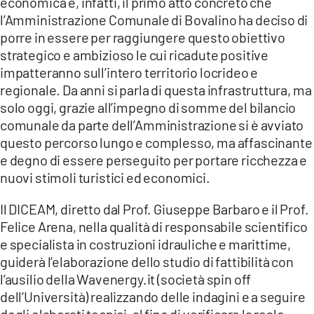
economica è, infatti, il primo atto concreto che
l’Amministrazione Comunale di Bovalino ha deciso di
LACITYMAG.IT
porre in essere per raggiungere questo obiettivo
strategico e ambizioso le cui ricadute positive
ILREGGINO.IT
impatteranno sull’intero territorio locrideo e
COSENZACHANNEL.IT
regionale. Da anni si parla di questa infrastruttura, ma
solo oggi, grazie all’impegno di somme del bilancio
ILVIBONESE.IT
comunale da parte dell’Amministrazione si è avviato
questo percorso lungo e complesso, ma affascinante
CATANZAROCHANNEL.IT
e degno di essere perseguito per portare ricchezza e
LACAPITALENEWS.IT
nuovi stimoli turistici ed economici.
Il DICEAM, diretto dal Prof. Giuseppe Barbaro e il Prof.
App
Felice Arena, nella qualità di responsabile scientifico
ANDROID
e specialista in costruzioni idrauliche e marittime,
guiderà l’elaborazione dello studio di fattibilità con
APPLE
l’ausilio della Wavenergy.it (società spin off
dell’Università) realizzando delle indagini e a seguire
degli elaborati tecnici, al fine di verificare la reale