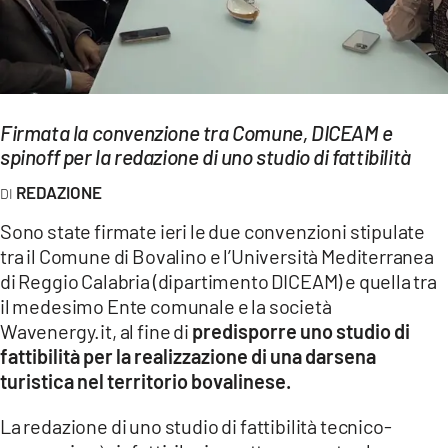
EVENTI
SPORT
Streaming
Firmata la convenzione tra Comune, DICEAM e
spinoff per la redazione di uno studio di fattibilità
LAC TV
REDAZIONE
LAC NETWORK
Sono state firmate ieri le due convenzioni stipulate
LAC ONAIR
tra il Comune di Bovalino e l’Università Mediterranea
di Reggio Calabria (dipartimento DICEAM) e quella tra
LaC
il medesimo Ente comunale e la società
Network
Wavenergy.it, al fine di
predisporre uno studio di
fattibilità per la realizzazione di una darsena
LACPLAY.IT
turistica nel territorio bovalinese.
LACTV.IT
La redazione di uno studio di fattibilità tecnico-
LACONAIR.IT