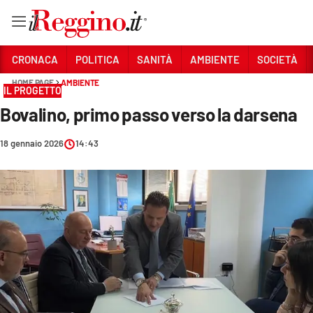
Vai
CRONACA
POLITICA
SANITÀ
AMBIENTE
SOCIETÀ
HOME PAGE
AMBIENTE
IL PROGETTO
Sezioni
Bovalino, primo passo verso la darsena
CRONACA
18 gennaio 2026
14:43
POLITICA
SANITÀ
AMBIENTE
SOCIETÀ
CULTURA
ECONOMIA E LAVORO