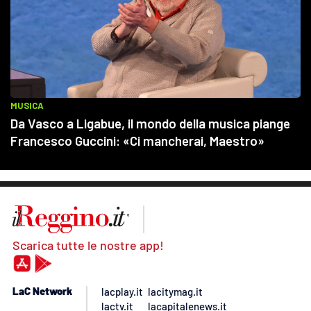
Scarica tutte le nostre app!
LaC Network
lacplay.it
lacitymag.it
lactv.it
lacapitalenews.it