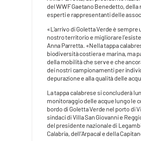
del WWF Gaetano Benedetto, della r
esperti e rappresentanti delle assoc
«L’arrivo di Goletta Verde è sempre u
nostro territorio e migliorare l’esis
Anna Parretta. «Nella tappa calabres
biodiversità costiera e marina, ma p
della mobilità che serve e che anco
dei nostri campionamenti per individ
depurazione e alla qualità delle acq
La tappa calabrese si concluderà lune
monitoraggio delle acque lungo le co
bordo di Goletta Verde nel porto di Vil
sindaci di Villa San Giovanni e Regg
del presidente nazionale di Legambi
Calabria, dell’Arpacal e della Capitan