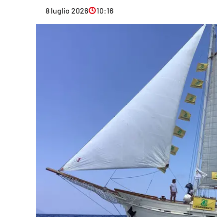
Eventi
8 luglio 2026
10:16
Sport
Streaming
LaC TV
Lac Network
LaC OnAir
LaC
Network
lacplay.it
lactv.it