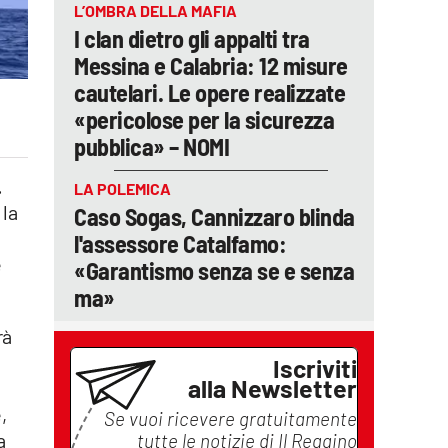
L’OMBRA DELLA MAFIA
I clan dietro gli appalti tra
Messina e Calabria: 12 misure
cautelari. Le opere realizzate
«pericolose per la sicurezza
pubblica» – NOMI
.
LA POLEMICA
 la
Caso Sogas, Cannizzaro blinda
l'assessore Catalfamo:
e
«Garantismo senza se e senza
ma»
rà
Iscriviti
alla Newsletter
,
Se vuoi ricevere gratuitamente
a
tutte le notizie di
Il Reggino