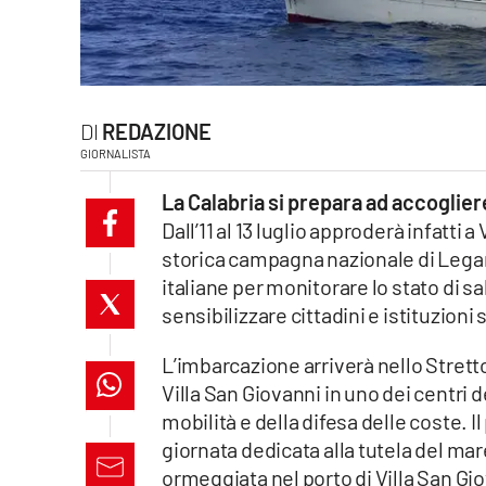
laconair.it
lacitymag.it
REDAZIONE
ilreggino.it
GIORNALISTA
cosenzachannel.it
La Calabria si prepara ad accoglier
Dall’11 al 13 luglio approderà infatti 
ilvibonese.it
storica campagna nazionale di Lega
italiane per monitorare lo stato di s
catanzarochannel.it
sensibilizzare cittadini e istituzion
lacapitalenews.it
L’imbarcazione arriverà nello Stretto
Villa San Giovanni in uno dei centri d
App
mobilità e della difesa delle coste. 
Android
giornata dedicata alla tutela del ma
ormeggiata nel porto di Villa San Giov