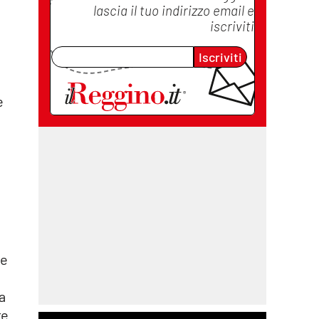
lascia il tuo indirizzo email e
iscriviti
Iscriviti
e
te
a
te