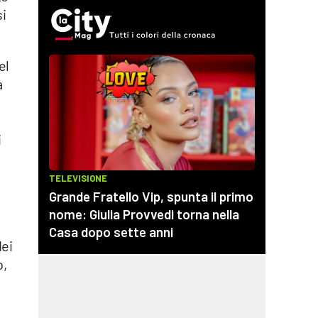
si
el
a
i
dei
o,