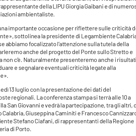
appresentante della LIPU Giorgia Gaibani e di numero
iazioni ambientaliste.
na importante occasione per riflettere sulle criticità d
tente», sottolinea la presidente di Legambiente Calabri
e abbiamo focalizzato l’attenzione sulla tutela della
arleremo anche del progetto del Ponte sullo Stretto e
ra non c’è. Naturalmente presenteremo anche i risultat
uare e segnalare eventuali criticità legate alla
ue».
dì 13 luglio con la presentazione dei dati del
ste regionali. La conferenza stampa si terrà alle 10 a
la San Giovanni e vedrà la partecipazione, tra gli altri, 
io Calabria, Giuseppina Caminiti e Francesco Cannizzar
ente Stefano Ciafani, di rappresentanti della Regione
eria di Porto.