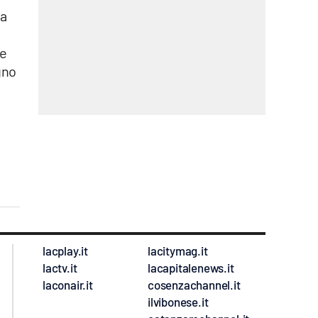
na
ne
gno
lacplay.it
lacitymag.it
lactv.it
lacapitalenews.it
laconair.it
cosenzachannel.it
ilvibonese.it