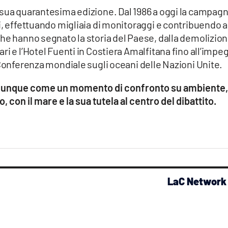
 sua quarantesima edizione. Dal 1986 a oggi la campag
i, effettuando migliaia di monitoraggi e contribuendo a
che hanno segnato la storia del Paese, dalla demolizio
ri e l’Hotel Fuenti in Costiera Amalfitana fino all’impe
 Conferenza mondiale sugli oceani delle Nazioni Unite.
a dunque come un momento di confronto su ambiente,
o, con il mare e la sua tutela al centro del dibattito.
LaC Network