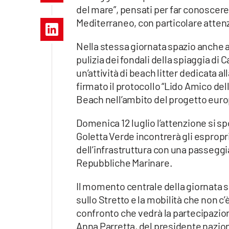
Apple
del mare”, pensati per far conoscere 
Mediterraneo, con particolare attenz
Nella stessa giornata spazio anche a
pulizia dei fondali della spiaggia di 
Vai
un’attività di beach litter dedicata all
firmato il protocollo “Lido Amico de
Beach nell’ambito del progetto euro
Domenica 12 luglio l’attenzione si sp
Goletta Verde incontrerà gli espropr
dell’infrastruttura con una passeggi
Repubbliche Marinare.
Il momento centrale della giornata sa
sullo Stretto e la mobilità che non c’
confronto che vedrà la partecipazione
Anna Parretta, del presidente nazio