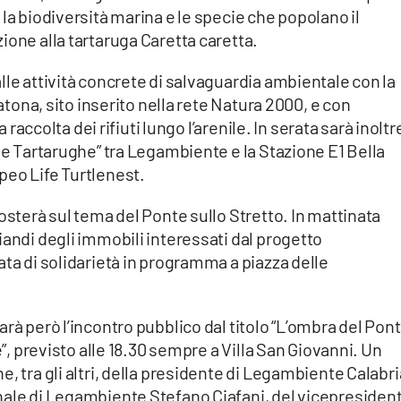
la biodiversità marina e le specie che popolano il
ione alla tartaruga Caretta caretta.
lle attività concrete di salvaguardia ambientale con la
Catona, sito inserito nella rete Natura 2000, e con
a raccolta dei rifiuti lungo l’arenile. In serata sarà inoltr
lle Tartarughe” tra Legambiente e la Stazione E1 Bella
peo Life Turtlenest.
osterà sul tema del Ponte sullo Stretto. In mattinata
iandi degli immobili interessati dal progetto
ata di solidarietà in programma a piazza delle
rà però l’incontro pubblico dal titolo “L’ombra del Pon
è”, previsto alle 18.30 sempre a Villa San Giovanni. Un
, tra gli altri, della presidente di Legambiente Calabri
nale di Legambiente Stefano Ciafani, del vicepresiden