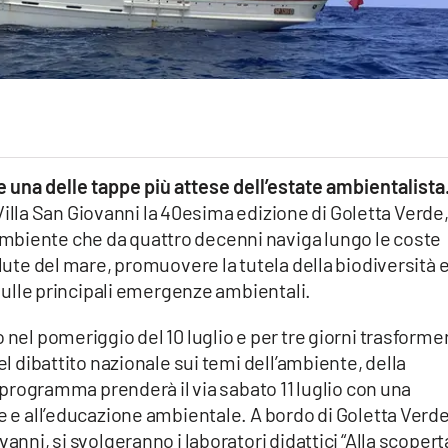
e una delle tappe più attese dell’estate ambientalista
a Villa San Giovanni la 40esima edizione di Goletta Verde,
mbiente che da quattro decenni naviga lungo le coste
alute del mare, promuovere la tutela della biodiversità 
i sulle principali emergenze ambientali.
 nel pomeriggio del 10 luglio e per tre giorni trasforme
el dibattito nazionale sui temi dell’ambiente, della
Il programma prenderà il via sabato 11 luglio con una
re e all’educazione ambientale. A bordo di Goletta Verde
anni, si svolgeranno i laboratori didattici “Alla scopert