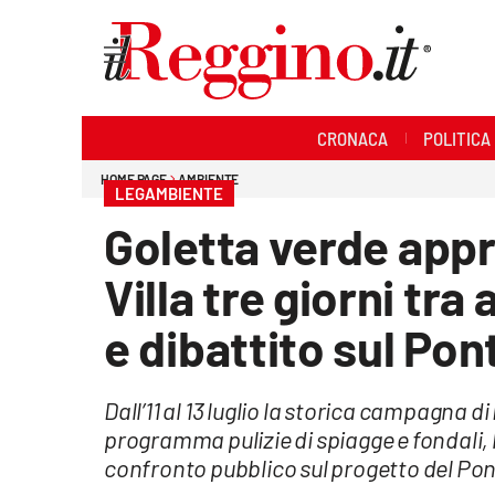
Sezioni
CRONACA
POLITICA
Cronaca
HOME PAGE
AMBIENTE
LEGAMBIENTE
Politica
Goletta verde appr
Sanità
Villa tre giorni tr
Ambiente
e dibattito sul Pon
Società
Dall’11 al 13 luglio la storica campagna 
Cultura
programma pulizie di spiagge e fondali, 
confronto pubblico sul progetto del Pon
Economia e lavoro