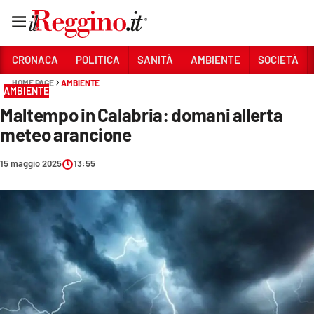
Vai
CRONACA
POLITICA
SANITÀ
AMBIENTE
SOCIETÀ
HOME PAGE
AMBIENTE
AMBIENTE
Sezioni
Maltempo in Calabria: domani allerta
CRONACA
meteo arancione
POLITICA
15 maggio 2025
13:55
SANITÀ
AMBIENTE
SOCIETÀ
CULTURA
ECONOMIA E LAVORO