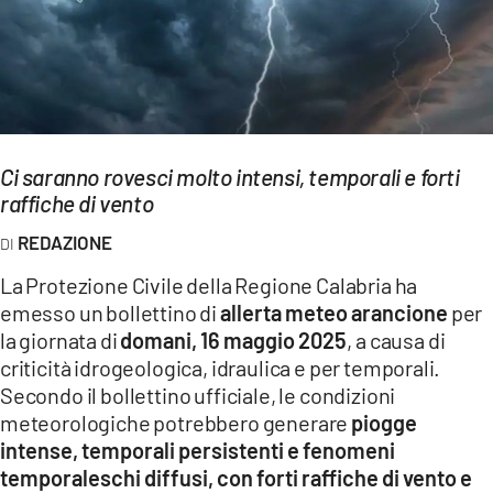
EVENTI
SPORT
Streaming
Ci saranno rovesci molto intensi, temporali e forti
LAC TV
raffiche di vento
LAC NETWORK
REDAZIONE
LAC ONAIR
La Protezione Civile della Regione Calabria ha
emesso un bollettino di
allerta meteo arancione
per
LaC
la giornata di
domani, 16 maggio 2025
, a causa di
Network
criticità idrogeologica, idraulica e per temporali.
LACPLAY.IT
Secondo il bollettino ufficiale, le condizioni
meteorologiche potrebbero generare
piogge
LACTV.IT
intense, temporali persistenti e fenomeni
temporaleschi diffusi, con forti raffiche di vento e
LACONAIR.IT