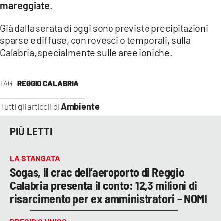
mareggiate
.
LACITYMAG.IT
Già dalla serata di oggi sono previste precipitazioni
ILREGGINO.IT
sparse e diffuse, con rovesci o temporali, sulla
Calabria, specialmente sulle aree ioniche.
COSENZACHANNEL.IT
ILVIBONESE.IT
TAG
REGGIO CALABRIA
CATANZAROCHANNEL.IT
Ambiente
Tutti gli articoli di
LACAPITALENEWS.IT
PIÙ LETTI
App
LA STANGATA
ANDROID
Sogas, il crac dell’aeroporto di Reggio
Calabria presenta il conto: 12,3 milioni di
APPLE
risarcimento per ex amministratori – NOMI