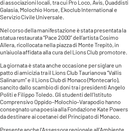
di associazioni locali, tra cui Pro Loco, Avis, Quaddisti
Galasia, Molochio Horse, Ekoclub International e
LACITYMAG.IT
Servizio Civile Universale.
ILREGGINO.IT
Nel corso della manifestazione è stata presentata la
COSENZACHANNEL.IT
statua restaurata “Pace 2000” dell’artista Cosimo
Allera, ricollocata nella piazza di Monte Trepitò, in
ILVIBONESE.IT
un’aiuola affidata alla cura del Lions Club promotore.
CATANZAROCHANNEL.IT
La giornata è stata anche occasione per siglare un
patto di amicizia tra il Lions Club Taurianova “Vallis
LACAPITALENEWS.IT
Salinarum” e il Lions Club di Monaco (Montecarlo),
sancito dallo scambio di doni tra i presidenti Angelo
App
Politi e Filippo Toledo. Gli studenti dell’Istituto
ANDROID
Comprensivo Oppido–Molochio–Varapodio hanno
consegnato una poesia alla Fondazione Kate Powers
APPLE
da destinare ai coetanei del Principato di Monaco.
Presente anche l’Assessore regionale all’Ambiente