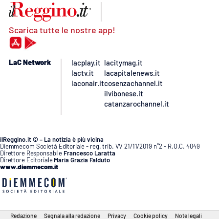
Scarica tutte le nostre app!
LaC Network
lacplay.it
lacitymag.it
lactv.it
lacapitalenews.it
laconair.it
cosenzachannel.it
ilvibonese.it
catanzarochannel.it
ilReggino.it © – La notizia è più vicina
Diemmecom Società Editoriale - reg. trib. VV 21/11/2019 n°2 - R.O.C. 4049
Direttore Responsabile
Francesco Laratta
Direttore Editoriale
Maria Grazia Falduto
www.diemmecom.it
Redazione
Segnala alla redazione
Privacy
Cookie policy
Note legali