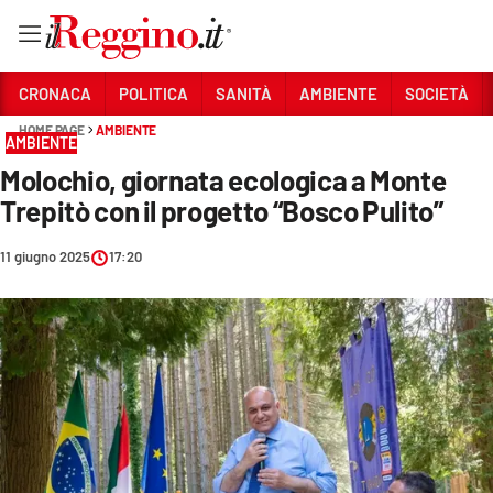
Vai
CRONACA
POLITICA
SANITÀ
AMBIENTE
SOCIETÀ
HOME PAGE
AMBIENTE
AMBIENTE
Sezioni
Molochio, giornata ecologica a Monte
CRONACA
Trepitò con il progetto “Bosco Pulito”
POLITICA
11 giugno 2025
17:20
SANITÀ
AMBIENTE
SOCIETÀ
CULTURA
ECONOMIA E LAVORO