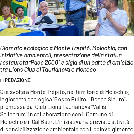
EVENTI
SPORT
Streaming
Giornata ecologica a Monte Trepitò, Molochio, con
LAC TV
iniziative ambientali, presentazione della statua
LAC NETWORK
restaurata “Pace 2000” e sigla di un patto di amicizia
tra Lions Club di Taurianova e Monaco
LAC ONAIR
REDAZIONE
LaC
Si è svolta a Monte Trepitò, nel territorio di Molochio,
Network
la giornata ecologica “Bosco Pulito – Bosco Sicuro”,
LACPLAY.IT
promossa dal Club Lions Taurianova “Vallis
Salinarum” in collaborazione con il Comune di
LACTV.IT
Molochio e il Gal Batir. L’iniziativa ha previsto attività
di sensibilizzazione ambientale con il coinvolgimento
LACONAIR.IT