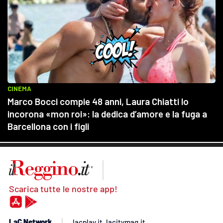
Scarica tutte le nostre app!
LaC Network
lacplay.it
lacitymag.it