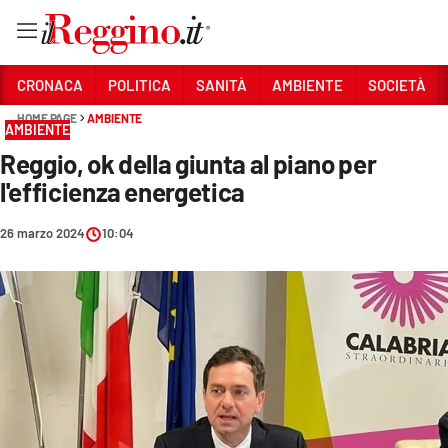
Vai
CRONACA
POLITICA
SANITÀ
AMBIENTE
SOCIETÀ
HOME PAGE
AMBIENTE
AMBIENTE
Sezioni
Reggio, ok della giunta al piano per
CRONACA
l'efficienza energetica
POLITICA
26 marzo 2024
10:04
SANITÀ
AMBIENTE
SOCIETÀ
CULTURA
ECONOMIA E LAVORO