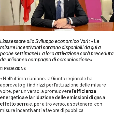
EVENTI
SPORT
Streaming
L'assessore allo Sviluppo economico Varì: «Le
LAC TV
misure incentivanti saranno disponibili da qui a
LAC NETWORK
poche settimanel La loro attivazione sarà preceduta
da un’idonea campagna di comunicazione»
LAC ONAIR
REDAZIONE
LaC
«Nell’ultima riunione, la Giunta regionale ha
Network
approvato gli indirizzi per l’attuazione delle misure
LACPLAY.IT
volte, per un verso, a promuovere
l’efficienza
energetica e la riduzione delle emissioni di gas a
LACTV.IT
effetto serra
e, per altro verso, a sostenere, con
misure incentivanti a favore di pubblica
LACONAIR.IT