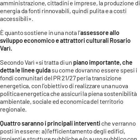
amministrazione, cittadini e imprese, la produzione di
energia da fonti rinnovabili, quindi pulita e a costi
LACITYMAG.IT
accessibili».
ILREGGINO.IT
È quanto sostiene in una nota l’
assessore allo
COSENZACHANNEL.IT
sviluppo economico e attrattori culturali Rosario
Varì.
ILVIBONESE.IT
Secondo Varì «si tratta di un
piano importante, che
CATANZAROCHANNEL.IT
detta le linee guida
su come dovranno essere spesi i
fondi comunitari del PR 21/27 per la transizione
LACAPITALENEWS.IT
energetica, con l’obiettivo di realizzare una nuova
politica energetica che assicuri la piena sostenibilità
App
ambientale, sociale ed economica del territorio
ANDROID
regionale.
APPLE
Quattro saranno i principali interventi
che verranno
posti in essere: a) l’efficientamento degli edifici,
impianti e strutture pubbliche e/o a uso pubblico con