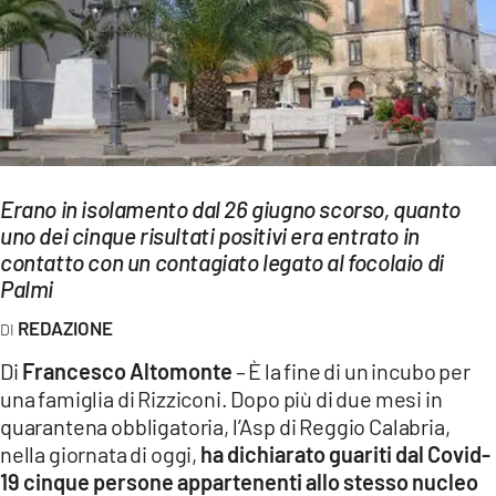
EVENTI
SPORT
Streaming
LAC TV
Erano in isolamento dal 26 giugno scorso, quanto
LAC NETWORK
uno dei cinque risultati positivi era entrato in
contatto con un contagiato legato al focolaio di
LAC ONAIR
Palmi
REDAZIONE
LaC
Network
Di
Francesco Altomonte
– È la fine di un incubo per
LACPLAY.IT
una famiglia di Rizziconi. Dopo più di due mesi in
quarantena obbligatoria, l’Asp di Reggio Calabria,
LACTV.IT
nella giornata di oggi,
ha dichiarato guariti dal Covid-
19 cinque persone appartenenti allo stesso nucleo
LACONAIR.IT