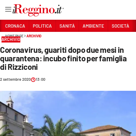
Vai
CRONACA
POLITICA
SANITÀ
AMBIENTE
SOCIETÀ
HOME PAGE
ARCHIVIO
ARCHIVIO
Sezioni
Coronavirus, guariti dopo due mesi in
CRONACA
quarantena: incubo finito per famiglia
POLITICA
di Rizziconi
SANITÀ
2 settembre 2020
13:00
AMBIENTE
SOCIETÀ
CULTURA
ECONOMIA E LAVORO