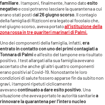
familiare
. I tamponi, finalmente, hanno dato
esito
negativo
e così potranno lasciare la quarantena a cui
LACITYMAG.IT
erano stati posti d
al 26 giugno scorso
. Il contagio
ILREGGINO.IT
della famiglia di Rizziconi era legato al focolaio che,
nel giugno scorso, aveva portato
all’istituzione della
COSENZACHANNEL.IT
zona rossa in tre quariteri marinari di Palmi.
ILVIBONESE.IT
Uno dei componenti della famiglia, infatti,
era
entrato in contatto con uno dei primi contagiati a
CATANZAROCHANNEL.IT
Tonnara di Palmi
e all’esito del tampone era risultato
LACAPITALENEWS.IT
positivo. I test allargati alla sua famiglia avevano
accertato che anche gli altri quattro componenti
erano positivi al Covid-19. Nonostante le loro
App
condizioni di salute fossero apparse fin da subito non
ANDROID
gravi, i tamponi ripetuti ciclicamente
avevano
continuato a dare esito positivo
. Una
APPLE
situazione che aveva portato le autorità sanitarie
a
rinnovare la quarantena per l’intero nucleo