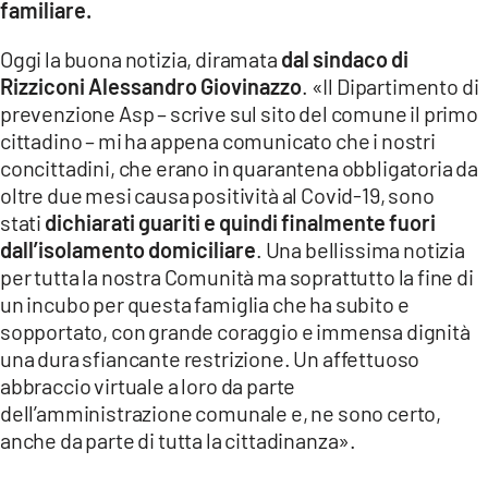
familiare.
Oggi la buona notizia, diramata
dal sindaco di
Rizziconi Alessandro Giovinazzo
. «Il Dipartimento di
prevenzione Asp – scrive sul sito del comune il primo
cittadino – mi ha appena comunicato che i nostri
concittadini, che erano in quarantena obbligatoria da
oltre due mesi causa positività al Covid-19, sono
stati
dichiarati guariti e quindi finalmente fuori
dall’isolamento domiciliare
. Una bellissima notizia
per tutta la nostra Comunità ma soprattutto la fine di
un incubo per questa famiglia che ha subito e
sopportato, con grande coraggio e immensa dignità
una dura sfiancante restrizione. Un affettuoso
abbraccio virtuale a loro da parte
dell’amministrazione comunale e, ne sono certo,
anche da parte di tutta la cittadinanza».