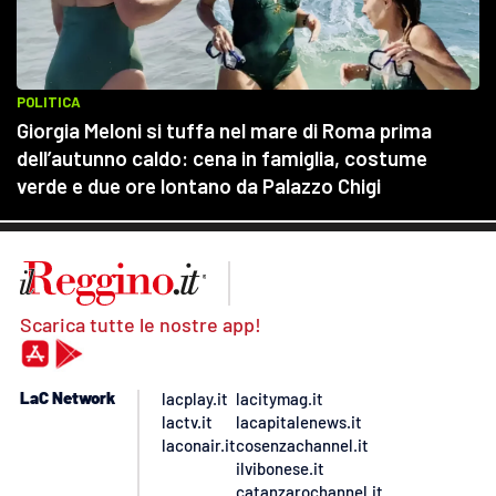
Scarica tutte le nostre app!
LaC Network
lacplay.it
lacitymag.it
lactv.it
lacapitalenews.it
laconair.it
cosenzachannel.it
ilvibonese.it
catanzarochannel.it