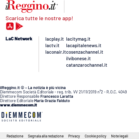
Scarica tutte le nostre app!
LaC Network
lacplay.it
lacitymag.it
lactv.it
lacapitalenews.it
laconair.it
cosenzachannel.it
ilvibonese.it
catanzarochannel.it
ilReggino.it © – La notizia è più vicina
Diemmecom Società Editoriale - reg. trib. VV 21/11/2019 n°2 - R.O.C. 4049
Direttore Responsabile
Francesco Laratta
Direttore Editoriale
Maria Grazia Falduto
www.diemmecom.it
Redazione
Segnala alla redazione
Privacy
Cookie policy
Note legali