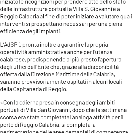
iniziato le ricognizioni per prendere atto dello stato
delle infrastrutture portuali a Villa S. Giovanni e a
LACITYMAG.IT
Reggio Calabria al fine di poter iniziare a valutare quali
interventi si prospettano necessari per una piena
ILREGGINO.IT
efficienza degli impianti.
COSENZACHANNEL.IT
L’AdSP è pronta inoltre a garantire la propria
ILVIBONESE.IT
operatività amministrativa anche per l’utenza
calabrese, predisponendo al più presto l’apertura
CATANZAROCHANNEL.IT
degli uffici dell’Ente che, grazie alla disponibilità
offerta dalla Direzione Marittima della Calabria,
LACAPITALENEWS.IT
saranno provvisoriamente ospitati in alcuni locali
della Capitaneria di Reggio.
App
«Con la odierna presa in consegna degli ambiti
ANDROID
portuali di Villa San Giovanni, dopo che la settimana
APPLE
scorsa era stata completata l’analoga attività per il
porto di Reggio Calabria, si completa la
perimetrazione delle aree demaniali di competenza