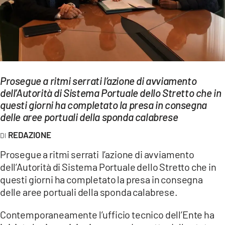
EVENTI
SPORT
Streaming
Prosegue a ritmi serrati l’azione di avviamento
LAC TV
dell’Autorità di Sistema Portuale dello Stretto che in
LAC NETWORK
questi giorni ha completato la presa in consegna
delle aree portuali della sponda calabrese
LAC ONAIR
REDAZIONE
LaC
Prosegue a ritmi serrati l’azione di avviamento
Network
dell’Autorità di Sistema Portuale dello Stretto che in
LACPLAY.IT
questi giorni ha completato la presa in consegna
delle aree portuali della sponda calabrese.
LACTV.IT
Contemporaneamente l’ufficio tecnico dell’Ente ha
LACONAIR.IT