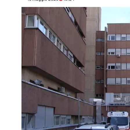
Eventi
Sport
Streaming
LaC TV
Lac Network
LaC OnAir
LaC
Network
lacplay.it
lactv.it