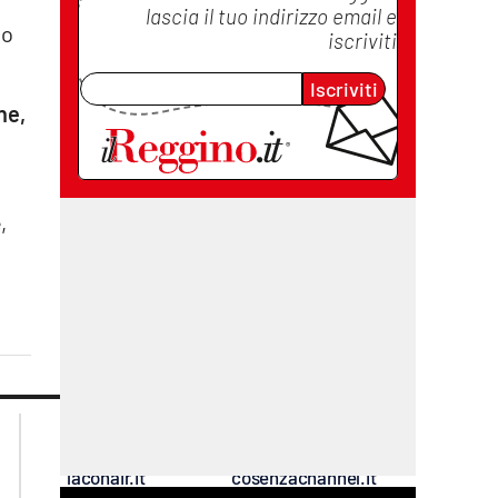
lascia il tuo indirizzo email e
so
iscriviti
Iscriviti
ne,
,
lacplay.it
lacitymag.it
lactv.it
lacapitalenews.it
laconair.it
cosenzachannel.it