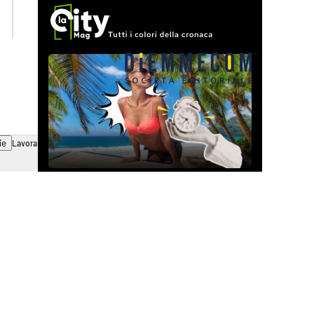
ilvibonese.it
catanzarochannel.it
ie
Lavora con noi