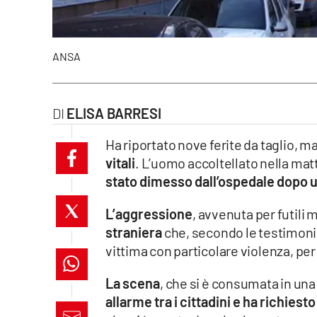
laconair.it
lacitymag.it
ANSA
ilreggino.it
ELISA BARRESI
cosenzachannel.it
Ha riportato nove ferite da taglio, m
ilvibonese.it
vitali
. L’uomo accoltellato nella matt
stato dimesso dall’ospedale dopo 
catanzarochannel.it
L’aggressione
, avvenuta per futili 
lacapitalenews.it
straniera
che, secondo le testimonia
vittima con particolare violenza, per
App
La scena
, che si è consumata in una
Android
allarme tra i cittadini e ha richiest