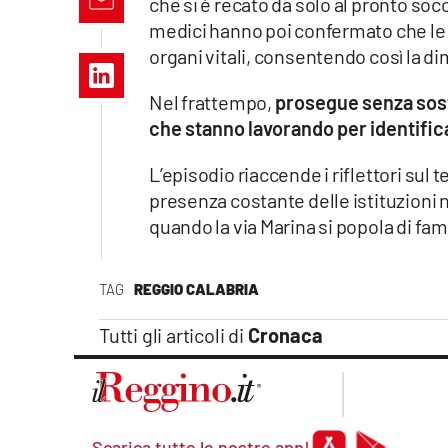
che si è recato da solo al pronto soc
Apple
medici hanno poi confermato che l
organi vitali, consentendo così la d
Nel frattempo,
prosegue senza sosta 
Vai
che stanno lavorando per identifica
L’episodio riaccende i riflettori sul
presenza costante delle istituzioni n
quando la via Marina si popola di fami
TAG
REGGIO CALABRIA
Tutti gli articoli di
Cronaca
Scarica tutte le nostre app!