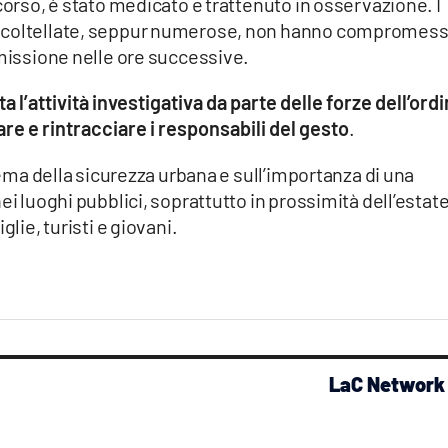
corso, è stato medicato e trattenuto in osservazione. I
e coltellate, seppur numerose, non hanno compromes
imissione nelle ore successive.
l’attività investigativa da parte delle forze dell’ordi
re e rintracciare i responsabili del gesto
.
 tema della sicurezza urbana e sull’importanza di una
ei luoghi pubblici, soprattutto in prossimità dell’estate
glie, turisti e giovani.
LaC Network