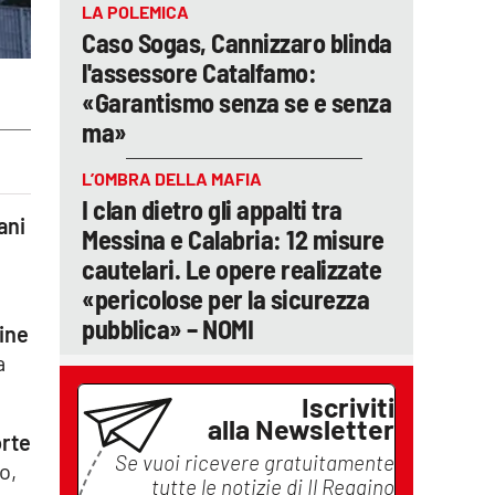
LA POLEMICA
Caso Sogas, Cannizzaro blinda
l'assessore Catalfamo:
«Garantismo senza se e senza
ma»
L’OMBRA DELLA MAFIA
I clan dietro gli appalti tra
ani
Messina e Calabria: 12 misure
cautelari. Le opere realizzate
«pericolose per la sicurezza
pubblica» – NOMI
gine
a
Iscriviti
alla Newsletter
orte
Se vuoi ricevere gratuitamente
o,
tutte le notizie di
Il Reggino