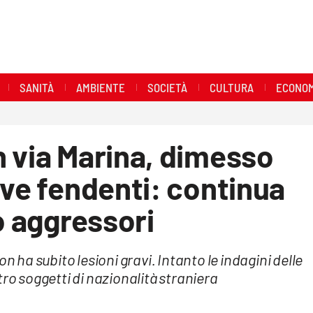
SANITÀ
AMBIENTE
SOCIETÀ
CULTURA
ECONOM
 via Marina, dimesso
ove fendenti: continua
o aggressori
n ha subito lesioni gravi. Intanto le indagini delle
tro soggetti di nazionalità straniera