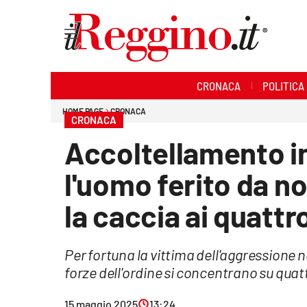
Sezioni
CRONACA
POLITICA
Cronaca
HOME PAGE
CRONACA
CRONACA
Politica
Accoltellamento in
Sanità
l'uomo ferito da n
Ambiente
la caccia ai quattr
Società
Per fortuna la vittima dell'aggressione no
Cultura
forze dell'ordine si concentrano su quat
Economia e lavoro
15 maggio 2025
13:24