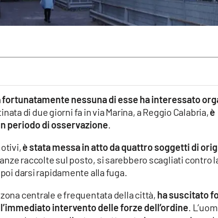
a
fortunatamente nessuna di esse ha interessato org
inata di due giorni fa in via Marina, a Reggio Calabria,
è
un periodo di osservazione
.
motivi,
è stata messa in atto da quattro soggetti di ori
nze raccolte sul posto, si sarebbero scagliati contro l
 poi darsi rapidamente alla fuga.
 zona centrale e frequentata della città,
ha suscitato f
o l’immediato intervento delle forze dell’ordine
. L’uom