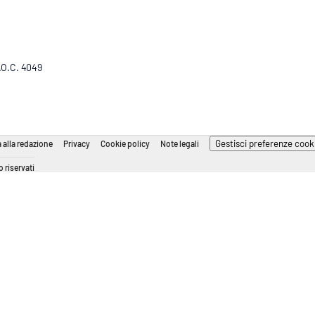
R.O.C. 4049
Gestisci preferenze cook
 alla redazione
Privacy
Cookie policy
Note legali
 riservati