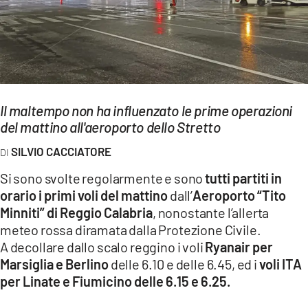
EVENTI
SPORT
Streaming
Il maltempo non ha influenzato le prime operazioni
LAC TV
del mattino all'aeroporto dello Stretto
LAC NETWORK
SILVIO CACCIATORE
LAC ONAIR
Si sono svolte regolarmente e sono
tutti partiti in
orario i primi voli del mattino
dall’
Aeroporto “Tito
LaC
Minniti” di Reggio Calabria
, nonostante l’allerta
Network
meteo rossa diramata dalla Protezione Civile.
LACPLAY.IT
A decollare dallo scalo reggino i voli
Ryanair per
Marsiglia e Berlino
delle 6.10 e delle 6.45, ed i
voli ITA
LACTV.IT
per Linate e Fiumicino delle 6.15 e 6.25.
LACONAIR.IT