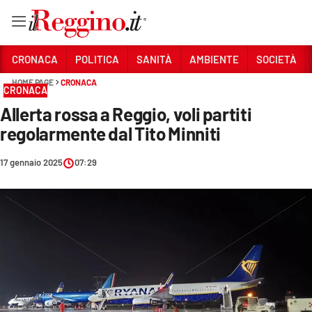
Vai
CRONACA
POLITICA
SANITÀ
AMBIENTE
SOCIETÀ
HOME PAGE
CRONACA
CRONACA
Sezioni
Allerta rossa a Reggio, voli partiti
CRONACA
regolarmente dal Tito Minniti
POLITICA
17 gennaio 2025
07:29
SANITÀ
AMBIENTE
SOCIETÀ
CULTURA
ECONOMIA E LAVORO