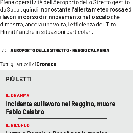
Piena operatività dell’Aeroporto dello Stretto gestito
da Sacal, quindi,
nonostante l’allerta meteo rossa ed
LACITYMAG.IT
i lavori in corso di rinnovamento nello scalo
che
ILREGGINO.IT
dimostra, ancora una volta, l’efficienza del “Tito
Minniti” anche in situazioni particolari.
COSENZACHANNEL.IT
ILVIBONESE.IT
TAG
AEROPORTO DELLO STRETTO ·
REGGIO CALABRIA
CATANZAROCHANNEL.IT
Cronaca
Tutti gli articoli di
LACAPITALENEWS.IT
PIÙ LETTI
App
IL DRAMMA
ANDROID
Incidente sul lavoro nel Reggino, muore
Fabio Calabrò
APPLE
IL RICORDO