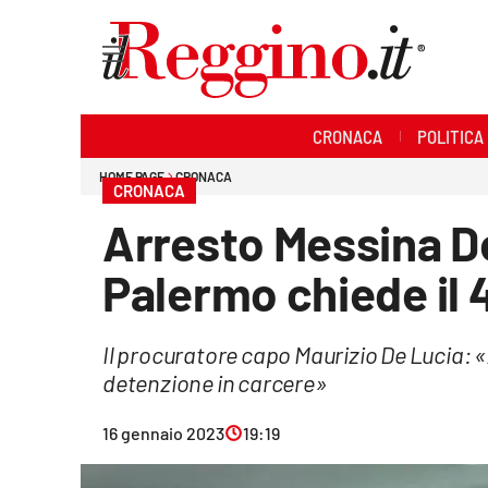
Sezioni
CRONACA
POLITICA
Cronaca
HOME PAGE
CRONACA
CRONACA
Politica
Arresto Messina De
Sanità
Palermo chiede il 4
Ambiente
Il procuratore capo Maurizio De Lucia: 
Società
detenzione in carcere»
Cultura
16 gennaio 2023
19:19
Economia e lavoro