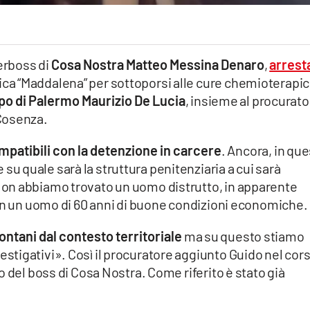
perboss di
Cosa Nostra Matteo Messina Denaro
,
arrest
ica “Maddalena” per sottoporsi alle cure chemioterapi
po di Palermo Maurizio De Lucia
, insieme al procurato
 Cosenza.
patibili con la detenzione in carcere
. Ancora, in qu
 quale sarà la struttura penitenziaria a cui sarà
on abbiamo trovato un uomo distrutto, in apparente
con un uomo di 60 anni di buone condizioni economiche.
ontani dal contesto territoriale
ma su questo stiamo
tigativi». Così il procuratore aggiunto Guido nel cor
 del boss di Cosa Nostra. Come riferito è stato già