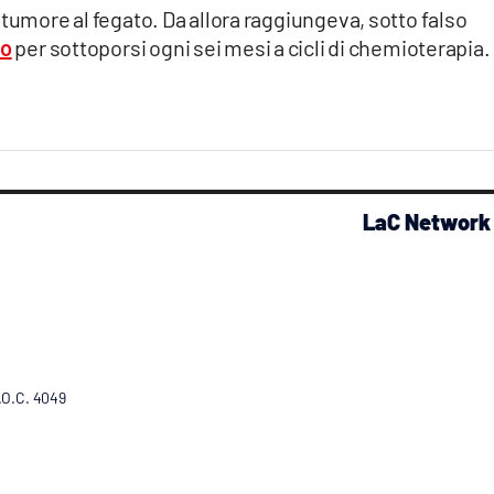
 tumore al fegato. Da allora raggiungeva, sotto falso
mo
per sottoporsi ogni sei mesi a cicli di chemioterapia.
LaC Network
R.O.C. 4049