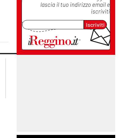
lascia il tuo indirizzo email e
iscriviti
Iscriviti
lacplay.it
lacitymag.it
lactv.it
lacapitalenews.it
laconair.it
cosenzachannel.it
ilvibonese.it
catanzarochannel.it