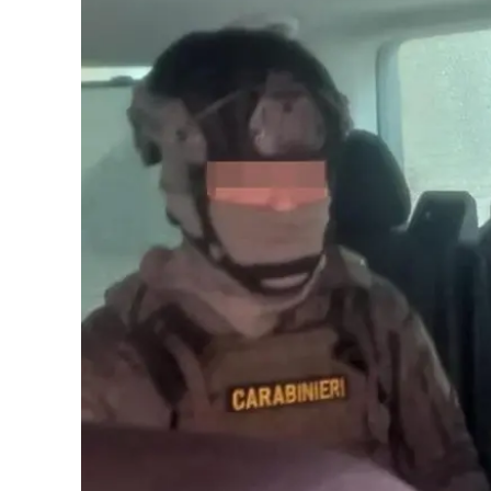
Eventi
Sport
Streaming
LaC TV
Lac Network
LaC OnAir
LaC
Network
lacplay.it
lactv.it