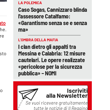
LA POLEMICA
Caso Sogas, Cannizzaro blinda
l'assessore Catalfamo:
«Garantismo senza se e senza
ato
ma»
che.
re
L’OMBRA DELLA MAFIA
I clan dietro gli appalti tra
Messina e Calabria: 12 misure
esto
cautelari. Le opere realizzate
«pericolose per la sicurezza
pubblica» – NOMI
Iscriviti
so
alla Newsletter
Se vuoi ricevere gratuitamente
tutte le notizie di
Il Reggino