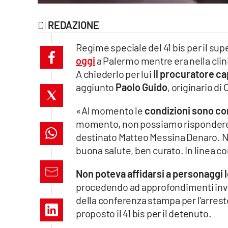
laconair.it
REDAZIONE
lacitymag.it
Regime speciale del 41 bis per il su
oggi
a Palermo mentre era nella clin
ilreggino.it
A chiederlo per lui
il procuratore ca
aggiunto
Paolo Guido
, originario di
cosenzachannel.it
«Al momento le
condizioni sono com
ilvibonese.it
momento, non possiamo rispondere su
catanzarochannel.it
destinato Matteo Messina Denaro. N
buona salute, ben curato. In linea 
lacapitalenews.it
Non poteva affidarsi a personaggi l
procedendo ad approfondimenti inves
App
della conferenza stampa per l’arresto
Android
proposto il 41 bis per il detenuto.