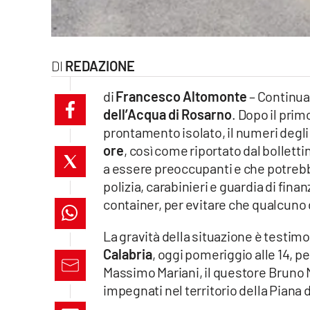
laconair.it
lacitymag.it
REDAZIONE
ilreggino.it
di
Francesco Altomonte
– Continua
dell’Acqua di Rosarno
. Dopo il prim
cosenzachannel.it
prontamento isolato, il numeri degli 
ore
, così come riportato dal bollet
ilvibonese.it
a essere preoccupanti e che potrebb
catanzarochannel.it
polizia, carabinieri e guardia di fi
container, per evitare che qualcuno 
lacapitalenews.it
La gravità della situazione è testimo
Calabria
, oggi pomeriggio alle 14, pe
App
Massimo Mariani, il questore Bruno Me
Android
impegnati nel territorio della Piana d