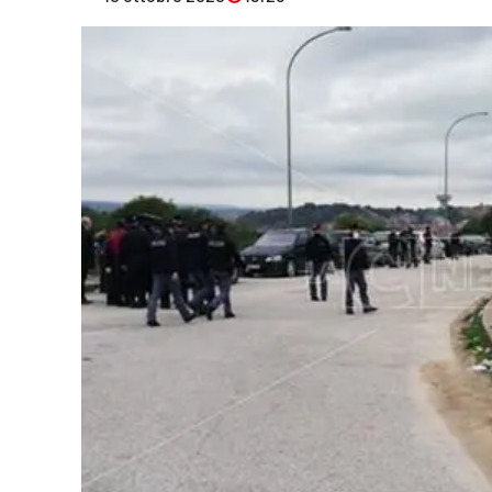
Eventi
Sport
Streaming
LaC TV
Lac Network
LaC OnAir
LaC
Network
lacplay.it
lactv.it