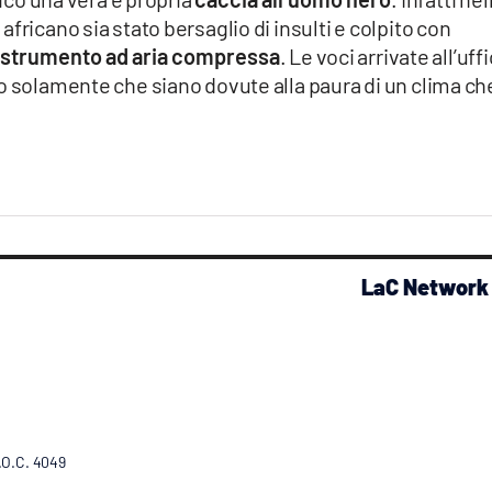
fricano sia stato bersaglio di insulti e colpito con
strumento ad aria compressa
. Le voci arrivate all’uff
o solamente che siano dovute alla paura di un clima ch
LaC Network
R.O.C. 4049