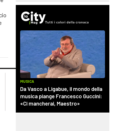
icio
e
lacplay.it
lacitymag.it
lactv.it
lacapitalenews.it
laconair.it
cosenzachannel.it
ilvibonese.it
catanzarochannel.it