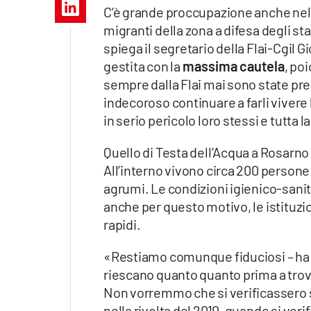
Apple
C’è grande proccupazione anche nella
migranti della zona a difesa degli st
spiega il segretario della Flai-Cgil 
gestita con la
massima cautela
, po
sempre dalla Flai mai sono state pr
Vai
indecoroso continuare a farli viver
in serio pericolo loro stessi e tutta
Quello di Testa dell’Acqua a Rosarno 
All’interno vivono circa 200 persone
agrumi. Le condizioni igienico-sanit
anche per questo motivo, le istituzi
rapidi.
«Restiamo comunque fiduciosi – ha co
riescano quanto quanto prima a trov
Non vorremmo che si verificassero s
nella rivolta del 2010, quando si veri