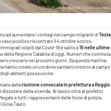
no ad aumentare i contagi nel campo migranti di
Testa
o caso positivo riscontrato il 4 ottobre scorso,
immigrati colpiti dal Covid-19 è salito a
15 nelle ultime
tino della Regione Calabria di oggi. Numeri che cominci
ero crescere nei prossimi giorni. Da questa mattina
nanza hanno creato un cordone sanitario intorno al campo
degli abitanti possa uscire.
niata dalla
riunione convocata in prefettura a Reggio
r discutere della vicenda. Al tavolo oltre al prefetto
gale e tutti i rappresentanti delle forze di polizia
i Gioia Tauro.