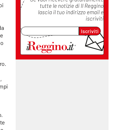
pi
tutte le notizie di
Il Reggino
lascia il tuo indirizzo email e
iscriviti
da
Iscriviti
se
so
ro.
,
empi
o.
ute
le