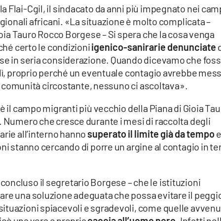
 Flai-Cgil, il sindacato da anni più impegnato nei cam
agionali africani. «La situazione è molto complicata –
Gioia Tauro Rocco Borgese – Si spera che la cosa venga
iché certo le condizioni
igenico-sanirarie denunciate
ese in seria considerazione. Quando dicevamo che fos
e lì, proprio perché un eventuale contagio avrebbe mes
 la comunità circostante, nessuno ci ascoltava».
è il campo migranti più vecchio della Piana di Gioia Tau
. Numero che cresce durante i mesi di raccolta degli
arie all’interno hanno
superato il limite già da tempo
e
oni stanno cercando di porre un argine al contagio in t
ncluso il segretario Borgese – che le istituzioni
are una soluzione adeguata che possa evitare il peggi
ituazioni spiacevoli e sgradevoli, come quelle avven
ficò una vera e propria
caccia all’uomo nero
. Infatti nel