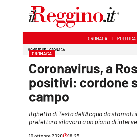
Sezioni
CRONACA
POLITICA
Cronaca
HOME PAGE
CRONACA
CRONACA
Politica
Coronavirus, a Ros
Sanità
positivi: cordone s
Ambiente
campo
Società
Il ghetto di Testa dell'Acqua da stamattin
Cultura
prefettura si lavora a un piano di interv
Economia e lavoro
10 ottobre 2020
18:25