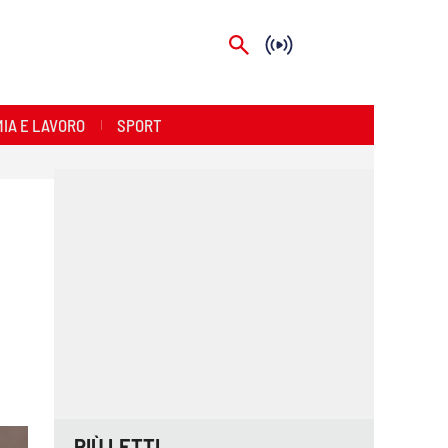
IA E LAVORO
SPORT
PIÙ LETTI