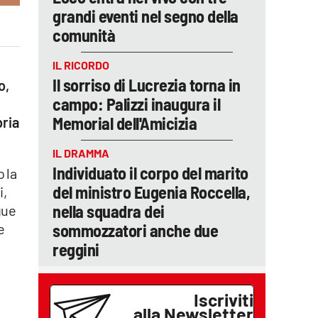
grandi eventi nel segno della
comunità
IL RICORDO
Il sorriso di Lucrezia torna in
o,
campo: Palizzi inaugura il
Memorial dell'Amicizia
bria
IL DRAMMA
Individuato il corpo del marito
 la
del ministro Eugenia Roccella,
i,
nella squadra dei
gue
sommozzatori anche due
e
reggini
Iscriviti
alla Newsletter