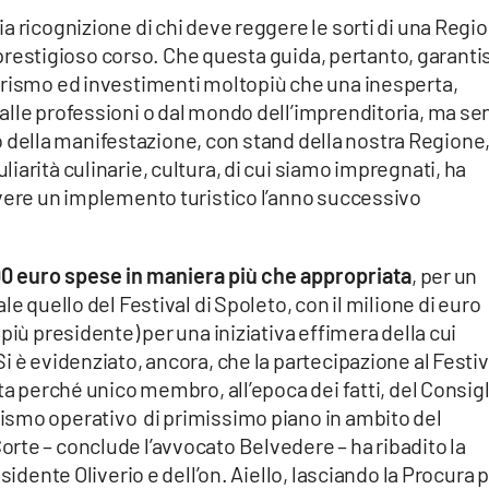
a ricognizione di chi deve reggere le sorti di una Regi
e prestigioso corso. Che questa guida, pertanto, garanti
urismo ed investimenti moltopiù che una inesperta,
alle professioni o dal mondo dell’imprenditoria, ma se
esto della manifestazione, con stand della nostra Regione
arità culinarie, cultura, di cui siamo impregnati, ha
avere un implemento turistico l’anno successivo
0 euro spese in maniera più che appropriata
, per un
e quello del Festival di Spoleto, con il milione di euro
più presidente) per una iniziativa effimera della cui
i è evidenziato, ancora, che la partecipazione al Festiv
ta perché unico membro, all’epoca dei fatti, del Consig
ismo operativo di primissimo piano in ambito del
te – conclude l’avvocato Belvedere – ha ribadito la
sidente Oliverio e dell’on. Aiello, lasciando la Procura 