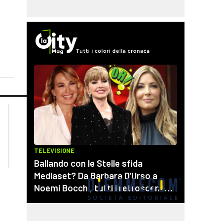
lacplay.it
lacitymag.it
lactv.it
lacapitalenews.it
laconair.it
cosenzachannel.it
ilvibonese.it
catanzarochannel.it