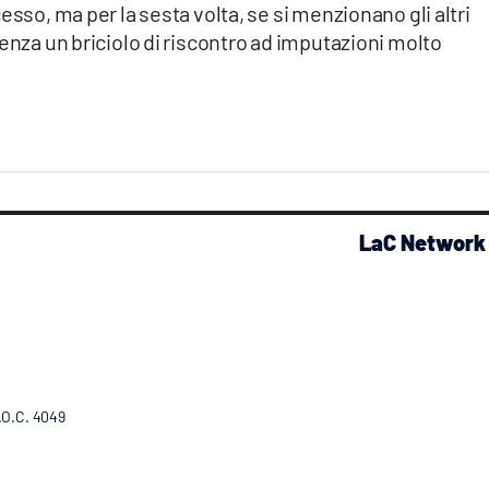
esso, ma per la sesta volta, se si menzionano gli altri
senza un briciolo di riscontro ad imputazioni molto
LaC Network
R.O.C. 4049