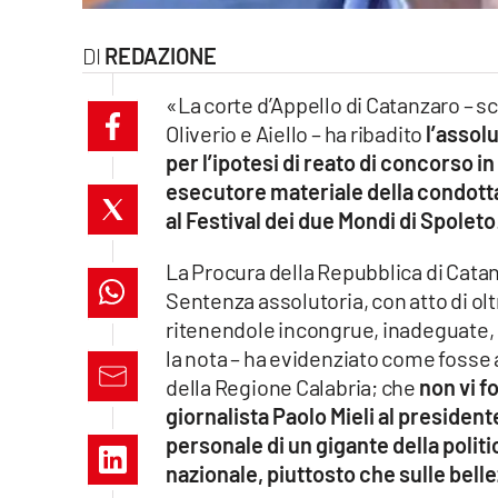
laconair.it
REDAZIONE
lacitymag.it
«La corte d’Appello di Catanzaro – sc
Oliverio e Aiello – ha ribadito
l’assol
ilreggino.it
per l’ipotesi di reato di concorso in
cosenzachannel.it
esecutore materiale della condotta,
al Festival dei due Mondi di Spoleto
ilvibonese.it
La Procura della Repubblica di Catanz
catanzarochannel.it
Sentenza assolutoria, con atto di ol
ritenendole incongrue, inadeguate, er
lacapitalenews.it
la nota – ha evidenziato come fosse 
della Regione Calabria; che
non vi f
giornalista Paolo Mieli al president
App
personale di un gigante della polit
Android
nazionale, piuttosto che sulle bell