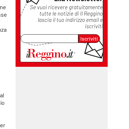
one
Se vuoi ricevere gratuitamente
tutte le notizie di
Il Reggino
sse
lascia il tuo indirizzo email e
iscriviti
nza
,
Iscriviti
al
lio
per