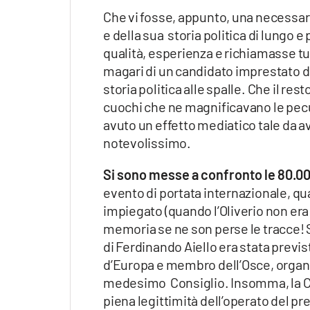
Apple
Che vi fosse, appunto, una necessari
e della sua storia politica di lungo 
qualità, esperienza e richiamasse t
magari di un candidato imprestato d
Vai
storia politica alle spalle. Che il r
cuochi che ne magnificavano le peculi
avuto un effetto mediatico tale da 
notevolissimo.
Si sono messe a confronto le 80.00
evento di portata internazionale, qual
impiegato (quando l’Oliverio non era 
memoria se ne son perse le tracce! S
di Ferdinando Aiello era stata previs
d’Europa e membro dell’Osce, organ
medesimo Consiglio. Insomma, la Cor
piena legittimità dell’operato del pre