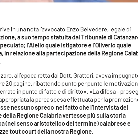
rive in una nota l’avvocato Enzo Belvedere, legale di
uzione, a suo tempo statuita dal Tribunale di Catanzar
 peculato; l’Aiello quale istigatore e l’Oliverio quale
 in relazione alla partecipazione della Regione Cala
.
aro, all’epoca retta dal Dott. Gratteri, aveva impugnato
tre 20 pagine, ribattendo punto per punto le motivazion
rate in punto di fatto e di diritto». «La difesa – prose
appropriata la parca spesa effettuata per la promozion
osse nessuno spreco nel fatto che l’intervista del
e della Regione Calabria vertesse più sulla storia
ica (nel senso aristotelico del termine) calabrese e
ezze tout court della nostra Regione
.