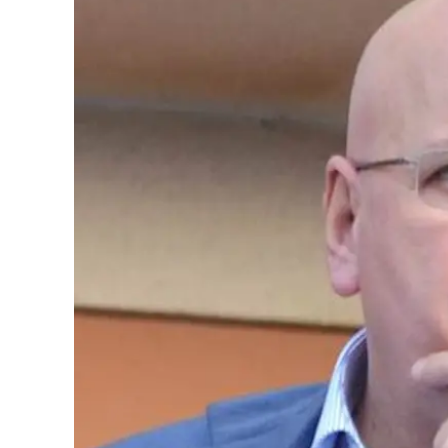
Eventi
Sport
Streaming
LaC TV
Lac Network
LaC OnAir
LaC
Network
lacplay.it
lactv.it