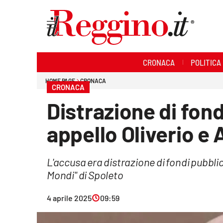
Sezioni
CRONACA
POLITICA
Cronaca
HOME PAGE
CRONACA
CRONACA
Politica
Distrazione di fondi
Sanità
appello Oliverio e 
Ambiente
L'accusa era distrazione di fondi pubblici
Società
Mondi" di Spoleto
Cultura
4 aprile 2025
09:59
Economia e lavoro