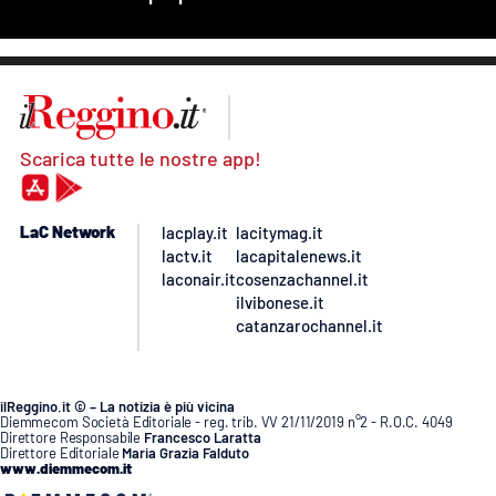
Scarica tutte le nostre app!
LaC Network
lacplay.it
lacitymag.it
lactv.it
lacapitalenews.it
laconair.it
cosenzachannel.it
ilvibonese.it
catanzarochannel.it
ilReggino.it © – La notizia è più vicina
Diemmecom Società Editoriale - reg. trib. VV 21/11/2019 n°2 - R.O.C. 4049
Direttore Responsabile
Francesco Laratta
Direttore Editoriale
Maria Grazia Falduto
www.diemmecom.it