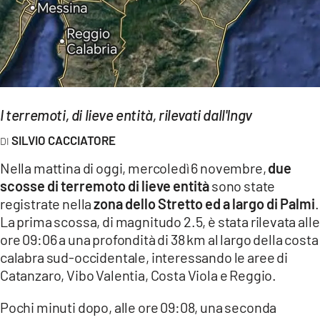
EVENTI
SPORT
Streaming
I terremoti, di lieve entità, rilevati dall'Ingv
LAC TV
SILVIO CACCIATORE
LAC NETWORK
Nella mattina di oggi, mercoledì 6 novembre,
due
LAC ONAIR
scosse di terremoto di lieve entità
sono state
registrate nella
zona dello Stretto ed a largo di Palmi
.
LaC
La prima scossa, di magnitudo 2.5, è stata rilevata alle
Network
ore 09:06 a una profondità di 38 km al largo della costa
LACPLAY.IT
calabra sud-occidentale, interessando le aree di
Catanzaro, Vibo Valentia, Costa Viola e Reggio.
LACTV.IT
Pochi minuti dopo, alle ore 09:08, una seconda
LACONAIR.IT