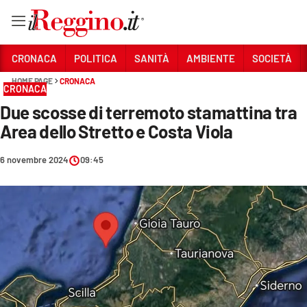
Vai
CRONACA
POLITICA
SANITÀ
AMBIENTE
SOCIETÀ
HOME PAGE
CRONACA
CRONACA
Sezioni
Due scosse di terremoto stamattina tra
CRONACA
Area dello Stretto e Costa Viola
POLITICA
6 novembre 2024
09:45
SANITÀ
AMBIENTE
SOCIETÀ
CULTURA
ECONOMIA E LAVORO