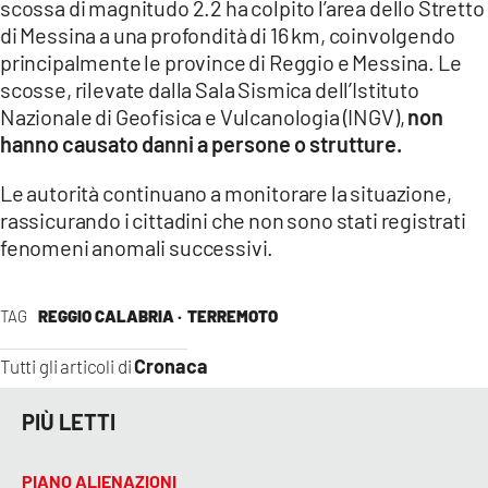
scossa di magnitudo 2.2 ha colpito l’area dello Stretto
di Messina a una profondità di 16 km, coinvolgendo
LACITYMAG.IT
principalmente le province di Reggio e Messina. Le
ILREGGINO.IT
scosse, rilevate dalla Sala Sismica dell’Istituto
Nazionale di Geofisica e Vulcanologia (INGV),
non
COSENZACHANNEL.IT
hanno causato danni a persone o strutture.
ILVIBONESE.IT
Le autorità continuano a monitorare la situazione,
rassicurando i cittadini che non sono stati registrati
CATANZAROCHANNEL.IT
fenomeni anomali successivi.
LACAPITALENEWS.IT
TAG
REGGIO CALABRIA ·
TERREMOTO
App
Cronaca
Tutti gli articoli di
ANDROID
PIÙ LETTI
APPLE
PIANO ALIENAZIONI