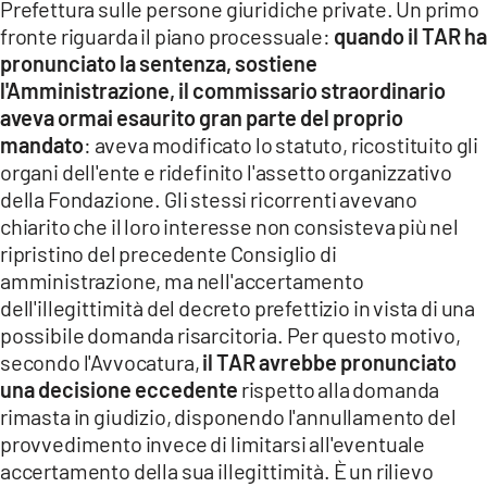
Prefettura sulle persone giuridiche private. Un primo
fronte riguarda il piano processuale:
quando il TAR ha
pronunciato la sentenza, sostiene
l'Amministrazione, il commissario straordinario
aveva ormai esaurito gran parte del proprio
mandato
: aveva modificato lo statuto, ricostituito gli
organi dell'ente e ridefinito l'assetto organizzativo
della Fondazione. Gli stessi ricorrenti avevano
chiarito che il loro interesse non consisteva più nel
ripristino del precedente Consiglio di
amministrazione, ma nell'accertamento
dell'illegittimità del decreto prefettizio in vista di una
possibile domanda risarcitoria. Per questo motivo,
secondo l'Avvocatura,
il TAR avrebbe pronunciato
una decisione eccedente
rispetto alla domanda
rimasta in giudizio, disponendo l'annullamento del
provvedimento invece di limitarsi all'eventuale
accertamento della sua illegittimità. È un rilievo