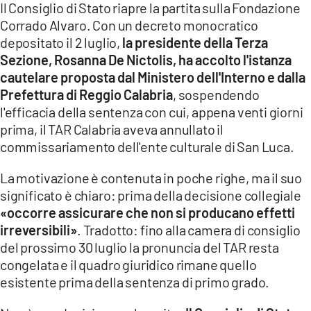
Il Consiglio di Stato riapre la partita sulla Fondazione
Corrado Alvaro. Con un decreto monocratico
LACITYMAG.IT
depositato il 2 luglio,
la presidente della Terza
ILREGGINO.IT
Sezione, Rosanna De Nictolis, ha accolto l'istanza
cautelare proposta dal Ministero dell'Interno e dalla
COSENZACHANNEL.IT
Prefettura di Reggio Calabria
, sospendendo
l'efficacia della sentenza con cui, appena venti giorni
ILVIBONESE.IT
prima, il TAR Calabria aveva annullato il
CATANZAROCHANNEL.IT
commissariamento dell'ente culturale di San Luca.
LACAPITALENEWS.IT
La motivazione è contenuta in poche righe, ma il suo
significato è chiaro: prima della decisione collegiale
«occorre assicurare che non si producano effetti
App
irreversibili»
. Tradotto: fino alla camera di consiglio
ANDROID
del prossimo 30 luglio la pronuncia del TAR resta
congelata e il quadro giuridico rimane quello
APPLE
esistente prima della sentenza di primo grado.