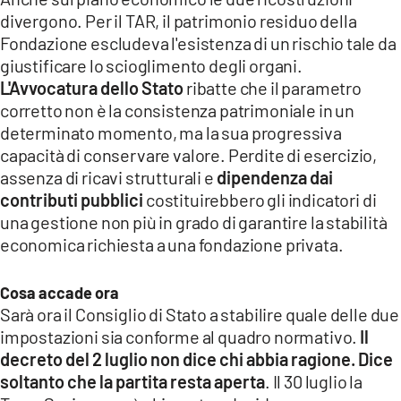
divergono. Per il TAR, il patrimonio residuo della
Fondazione escludeva l'esistenza di un rischio tale da
giustificare lo scioglimento degli organi.
L'Avvocatura dello Stato
ribatte che il parametro
corretto non è la consistenza patrimoniale in un
determinato momento, ma la sua progressiva
capacità di conservare valore. Perdite di esercizio,
assenza di ricavi strutturali e
dipendenza dai
contributi pubblici
costituirebbero gli indicatori di
una gestione non più in grado di garantire la stabilità
economica richiesta a una fondazione privata.
Cosa accade ora
Sarà ora il Consiglio di Stato a stabilire quale delle due
impostazioni sia conforme al quadro normativo.
Il
decreto del 2 luglio non dice chi abbia ragione. Dice
soltanto che la partita resta aperta
. Il 30 luglio la