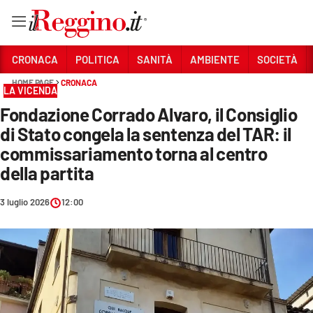
Vai
CRONACA
POLITICA
SANITÀ
AMBIENTE
SOCIETÀ
HOME PAGE
CRONACA
LA VICENDA
Sezioni
Fondazione Corrado Alvaro, il Consiglio
CRONACA
di Stato congela la sentenza del TAR: il
POLITICA
commissariamento torna al centro
della partita
SANITÀ
3 luglio 2026
12:00
AMBIENTE
SOCIETÀ
CULTURA
ECONOMIA E LAVORO