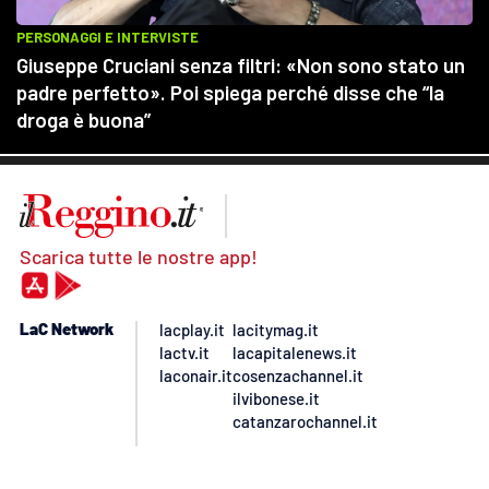
Scarica tutte le nostre app!
LaC Network
lacplay.it
lacitymag.it
lactv.it
lacapitalenews.it
laconair.it
cosenzachannel.it
ilvibonese.it
catanzarochannel.it