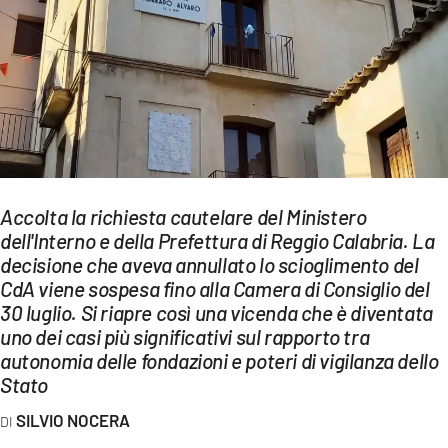
EVENTI
SPORT
Streaming
LAC TV
LAC NETWORK
Accolta la richiesta cautelare del Ministero
dell'Interno e della Prefettura di Reggio Calabria. La
LAC ONAIR
decisione che aveva annullato lo scioglimento del
CdA viene sospesa fino alla Camera di Consiglio del
LaC
30 luglio. Si riapre così una vicenda che è diventata
Network
uno dei casi più significativi sul rapporto tra
LACPLAY.IT
autonomia delle fondazioni e poteri di vigilanza dello
Stato
LACTV.IT
SILVIO NOCERA
LACONAIR.IT