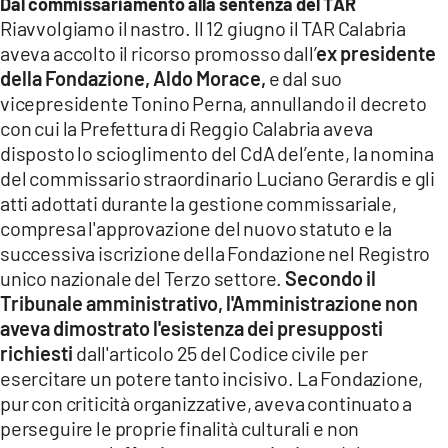
Dal commissariamento alla sentenza del TAR
Riavvolgiamo il nastro. Il 12 giugno il TAR Calabria
aveva accolto il ricorso promosso dall’
ex presidente
della Fondazione, Aldo Morace,
e dal suo
vicepresidente Tonino Perna, annullando il decreto
con cui la Prefettura di Reggio Calabria aveva
disposto lo scioglimento del CdA del’ente, la nomina
del commissario straordinario Luciano Gerardis e gli
atti adottati durante la gestione commissariale,
compresa l'approvazione del nuovo statuto e la
successiva iscrizione della Fondazione nel Registro
unico nazionale del Terzo settore.
Secondo il
Tribunale amministrativo, l'Amministrazione non
aveva dimostrato l'esistenza dei presupposti
richiesti
dall'articolo 25 del Codice civile per
esercitare un potere tanto incisivo. La Fondazione,
pur con criticità organizzative, aveva continuato a
perseguire le proprie finalità culturali e non