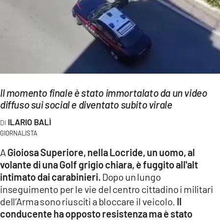
EVENTI
SPORT
Streaming
LAC TV
Il momento finale è stato immortalato da un video
LAC NETWORK
diffuso sui social e diventato subito virale
LAC ONAIR
ILARIO BALÌ
GIORNALISTA
LaC
A
Gioiosa Superiore, nella Locride, un uomo, al
Network
volante di una Golf grigio chiara, è fuggito all'alt
LACPLAY.IT
intimato dai carabinieri.
Dopo un lungo
inseguimento per le vie del centro cittadino i militari
LACTV.IT
dell’Arma sono riusciti a bloccare il veicolo.
Il
conducente ha opposto resistenza ma è stato
LACONAIR.IT