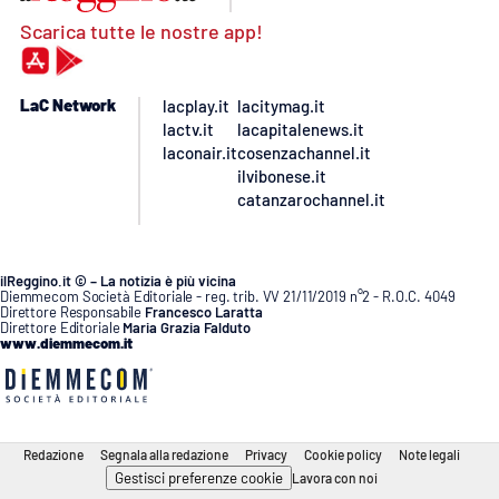
Scarica tutte le nostre app!
LaC Network
lacplay.it
lacitymag.it
lactv.it
lacapitalenews.it
laconair.it
cosenzachannel.it
ilvibonese.it
catanzarochannel.it
ilReggino.it © – La notizia è più vicina
Diemmecom Società Editoriale - reg. trib. VV 21/11/2019 n°2 - R.O.C. 4049
Direttore Responsabile
Francesco Laratta
Direttore Editoriale
Maria Grazia Falduto
www.diemmecom.it
Redazione
Segnala alla redazione
Privacy
Cookie policy
Note legali
Gestisci preferenze cookie
Lavora con noi