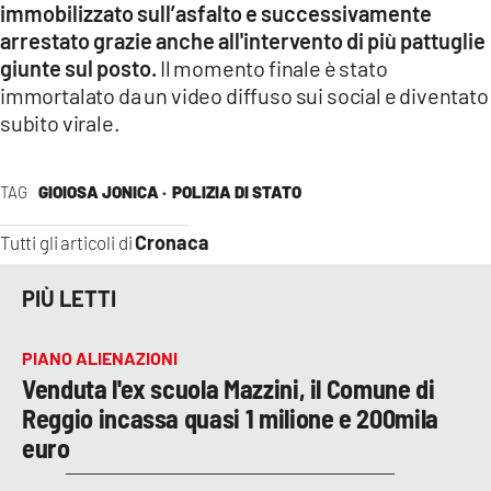
immobilizzato sull’asfalto e successivamente
arrestato grazie anche all'intervento di più pattuglie
LACITYMAG.IT
giunte sul posto.
Il momento finale è stato
ILREGGINO.IT
immortalato da un video diffuso sui social e diventato
subito virale.
COSENZACHANNEL.IT
ILVIBONESE.IT
TAG
GIOIOSA JONICA ·
POLIZIA DI STATO
CATANZAROCHANNEL.IT
Cronaca
Tutti gli articoli di
LACAPITALENEWS.IT
PIÙ LETTI
App
PIANO ALIENAZIONI
ANDROID
Venduta l'ex scuola Mazzini, il Comune di
Reggio incassa quasi 1 milione e 200mila
APPLE
euro