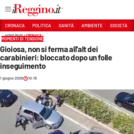
Vai
CRONACA
POLITICA
SANITÀ
AMBIENTE
SOCIETÀ
HOME PAGE
CRONACA
MOMENTI DI TENSIONE
Sezioni
Gioiosa, non si ferma all'alt dei
CRONACA
carabinieri: bloccato dopo un folle
POLITICA
inseguimento
SANITÀ
1 giugno 2026
10:18
AMBIENTE
SOCIETÀ
CULTURA
ECONOMIA E LAVORO