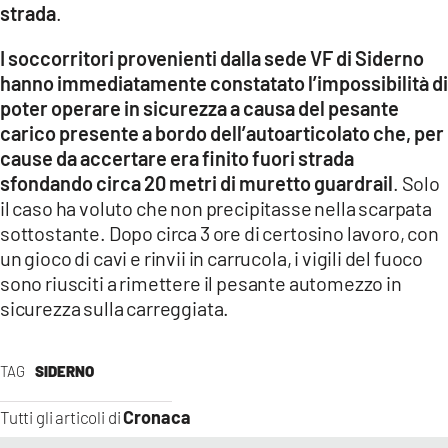
strada
.
LACITYMAG.IT
I soccorritori provenienti dalla sede VF di Siderno
ILREGGINO.IT
hanno immediatamente constatato l’impossibilità di
poter operare in sicurezza a causa del pesante
COSENZACHANNEL.IT
carico presente a bordo dell’autoarticolato che, per
cause da accertare era finito fuori strada
ILVIBONESE.IT
sfondando circa 20 metri di muretto guardrail
. Solo
il caso ha voluto che non precipitasse nella scarpata
CATANZAROCHANNEL.IT
sottostante. Dopo circa 3 ore di certosino lavoro, con
LACAPITALENEWS.IT
un gioco di cavi e rinvii in carrucola, i vigili del fuoco
sono riusciti a rimettere il pesante automezzo in
sicurezza sulla carreggiata.
App
ANDROID
TAG
SIDERNO
APPLE
Cronaca
Tutti gli articoli di