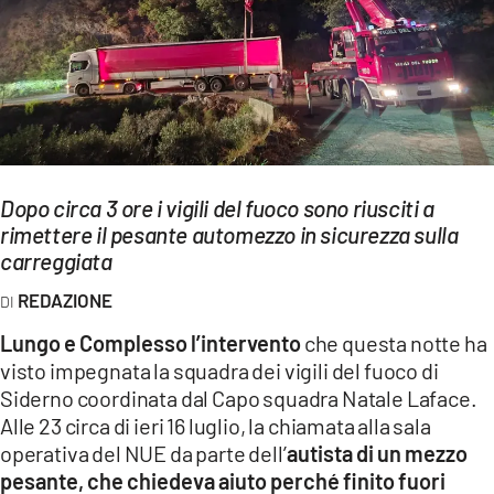
EVENTI
SPORT
Streaming
LAC TV
Dopo circa 3 ore i vigili del fuoco sono riusciti a
LAC NETWORK
rimettere il pesante automezzo in sicurezza sulla
carreggiata
LAC ONAIR
REDAZIONE
LaC
Lungo e Complesso l’intervento
che questa notte ha
Network
visto impegnata la squadra dei vigili del fuoco di
LACPLAY.IT
Siderno coordinata dal Capo squadra Natale Laface.
Alle 23 circa di ieri 16 luglio, la chiamata alla sala
LACTV.IT
operativa del NUE da parte dell’
autista di un mezzo
pesante, che chiedeva aiuto perché finito fuori
LACONAIR.IT