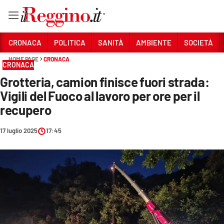
Vai
CRONACA
POLITICA
SANITÀ
AMBIENTE
SOCIETÀ
HOME PAGE
CRONACA
CRONACA
Sezioni
Grotteria, camion finisce fuori strada:
CRONACA
Vigili del Fuoco al lavoro per ore per il
POLITICA
recupero
SANITÀ
17 luglio 2025
17:45
AMBIENTE
SOCIETÀ
CULTURA
ECONOMIA E LAVORO