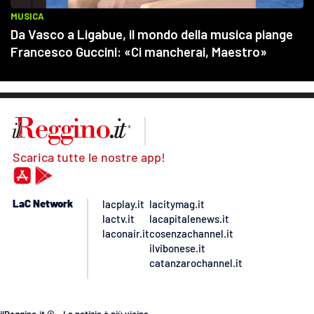
Scarica tutte le nostre app!
LaC Network
lacplay.it
lacitymag.it
lactv.it
lacapitalenews.it
laconair.it
cosenzachannel.it
ilvibonese.it
catanzarochannel.it
ilReggino.it © – La notizia è più vicina