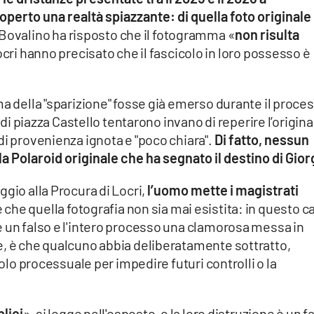
coperto una realtà spiazzante: di quella foto originale
 Bovalino ha risposto che il fotogramma «
non risulta
ocri hanno precisato che il fascicolo in loro possesso è
ma della "sparizione" fosse già emerso durante il proce
 di piazza Castello tentarono invano di reperire l’origina
di provenienza ignota e "poco chiara".
Di fatto, nessun
 Polaroid originale che ha segnato il destino di Giorg
gio alla Procura di Locri,
l’uomo mette i magistrati
è che quella fotografia non sia mai esistita: in questo c
e un falso e l'intero processo una clamorosa messa in
e, è che qualcuno abbia deliberatamente sottratto,
colo processuale per impedire futuri controlli o la
blici
», si legge nell'esposto, e la loro distruzione è un f