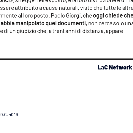
re attribuito a cause naturali, visto che tutte le altr
rmente al loro posto. Paolo Giorgi, che
oggi chiede ch
é" abbia manipolato quei documenti
, non cerca solo un
e di un giudizio che, a trent’anni di distanza, appare
LaC Network
R.O.C. 4049