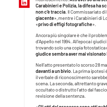
Apple
Carabinieri e Polizia, la difesa ha s
non c’è traccia
. Il Commissariato di
giacente
», mentre i Carabinieri di L
«
privo di effigi fotografiche
».
Vai
Ancora più singolare è che il proble
d'Appello nel 1994. All'epoca i giudici
trovando solo una copia fotostatica 
giudice sembra aver mai visionato la
Nell'atto presentato lo scorso 28 mag
davanti a un bivio
. La prima ipotesi 
il verbale di riconoscimento sarebb
scena. La seconda, altrettanto grav
occultato o distrutto l'atto dal fasci
revisione della sentenza.
«
Gli atti del processo sono atti pub