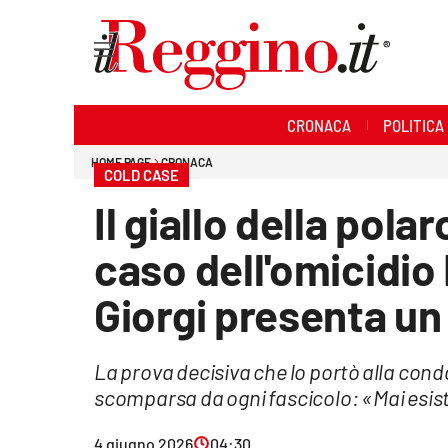
Sezioni
CRONACA
POLITICA
Cronaca
HOME PAGE
CRONACA
COLD CASE
Politica
Il giallo della pola
Sanità
caso dell'omicidio
Ambiente
Giorgi presenta u
Società
La prova decisiva che lo portò alla condan
Cultura
scomparsa da ogni fascicolo: «Mai esis
Economia e lavoro
4 giugno 2026
04:30