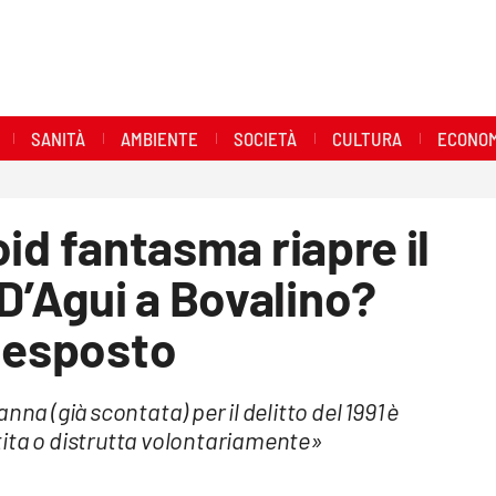
SANITÀ
AMBIENTE
SOCIETÀ
CULTURA
ECONOM
roid fantasma riapre il
 D’Agui a Bovalino?
n esposto
na (già scontata) per il delitto del 1991 è
tita o distrutta volontariamente»