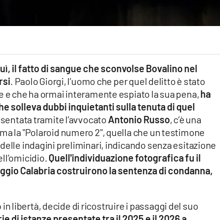
uì, il fatto di sangue che sconvolse Bovalino nel
rsi
. Paolo Giorgi, l’uomo che per quel delitto è stato
e e che ha ormai interamente espiato la sua pena,
ha
 solleva dubbi inquietanti sulla tenuta di quel
resentata tramite l’avvocato
Antonio Russo
, c’è una
 ma la "Polaroid numero 2", quella che un testimone
delle indagini preliminari, indicando senza esitazione
ll’omicidio.
Quell'individuazione fotografica fu il
 Reggio Calabria costruirono la sentenza di condanna,
o in libertà, decide di ricostruire i passaggi del suo
e di istanze presentate tra il 2025 e il 2026 a