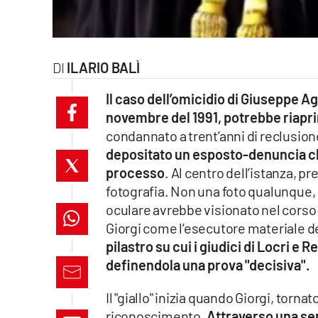
laconair.it
lacitymag.it
ILARIO BALÌ
ilreggino.it
Il caso dell’omicidio di Giuseppe Ag
novembre del 1991, potrebbe riapri
cosenzachannel.it
condannato a trent’anni di reclusion
depositato un esposto-denuncia che
ilvibonese.it
processo
. Al centro dell’istanza, p
catanzarochannel.it
fotografia. Non una foto qualunque,
oculare avrebbe visionato nel corso 
lacapitalenews.it
Giorgi come l’esecutore materiale de
pilastro su cui i giudici di Locri e
definendola una prova "decisiva".
App
Android
Il "giallo" inizia quando Giorgi, tornat
riconoscimento.
Attraverso una seri