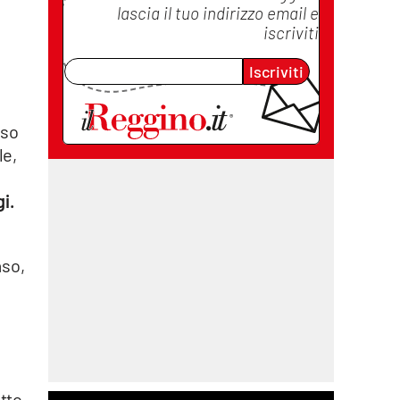
lascia il tuo indirizzo email e
iscriviti
Iscriviti
sso
le,
i.
aso,
atto