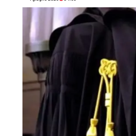
Eventi
Sport
Streaming
LaC TV
Lac Network
LaC OnAir
LaC
Network
lacplay.it
lactv.it