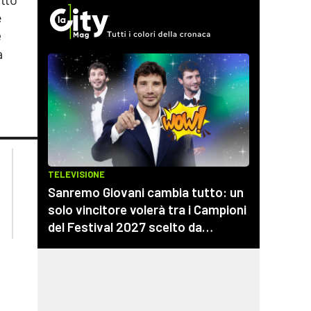
e
e
a
lacplay.it
lacitymag.it
lactv.it
lacapitalenews.it
laconair.it
cosenzachannel.it
ilvibonese.it
catanzarochannel.it