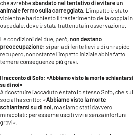
che avrebbe
sbandato nel tentativo di evitare un
animale fermo sulla carreggiata
. L’impatto è stato
LACITYMAG.IT
violento e ha richiesto il trasferimento della coppia in
ILREGGINO.IT
ospedale, dove è stata trattenuta in osservazione.
COSENZACHANNEL.IT
Le condizioni dei due, però,
non destano
preoccupazione:
si parla di ferite lievi e di un rapido
ILVIBONESE.IT
recupero, nonostante l’impatto iniziale abbia fatto
temere conseguenze più gravi.
CATANZAROCHANNEL.IT
LACAPITALENEWS.IT
Il racconto di Sofo: «Abbiamo visto la morte schiantarsi
su di noi»
A ricostruire l’accaduto è stato lo stesso Sofo, che sui
App
social ha scritto: «
Abbiamo visto la morte
ANDROID
schiantarsi su di noi,
ma siamo stati davvero
miracolati: per esserne usciti vivi e senza infortuni
APPLE
gravi».