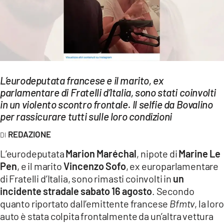
EVENTI
SPORT
Streaming
L’eurodeputata francese e il marito, ex
LAC TV
parlamentare di Fratelli d’Italia, sono stati coinvolti
LAC NETWORK
in un violento scontro frontale. Il selfie da Bovalino
per rassicurare tutti sulle loro condizioni
LAC ONAIR
REDAZIONE
LaC
L’eurodeputata
Marion Maréchal
, nipote di
Marine Le
Network
Pen
, e il marito
Vincenzo Sofo
, ex europarlamentare
LACPLAY.IT
di Fratelli d’Italia, sono rimasti coinvolti in
un
incidente stradale sabato 16 agosto
. Secondo
LACTV.IT
quanto riportato dall’emittente francese
Bfmtv
, la loro
auto è stata colpita frontalmente da un’altra vettura
LACONAIR.IT