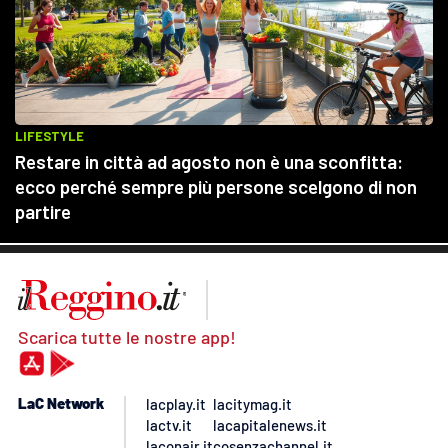
Scarica tutte le nostre app!
LaC Network
lacplay.it
lacitymag.it
lactv.it
lacapitalenews.it
laconair.it
cosenzachannel.it