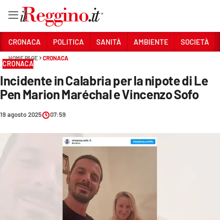
Vai
CRONACA
POLITICA
SANITÀ
AMBIENTE
SOCIETÀ
HOME PAGE
CRONACA
CRONACA
Sezioni
Incidente in Calabria per la nipote di Le
CRONACA
Pen Marion Maréchal e Vincenzo Sofo
POLITICA
19 agosto 2025
07:59
SANITÀ
AMBIENTE
SOCIETÀ
CULTURA
ECONOMIA E LAVORO