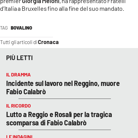
premier
Giorgia Meloni
, ha rappresentato Fratelli
d’Italia a Bruxelles fino alla fine del suo mandato.
TAG
BOVALINO
Cronaca
Tutti gli articoli di
PIÙ LETTI
IL DRAMMA
Incidente sul lavoro nel Reggino, muore
Fabio Calabrò
IL RICORDO
Lutto a Reggio e Rosalì per la tragica
scomparsa di Fabio Calabrò
LE INDAGINI