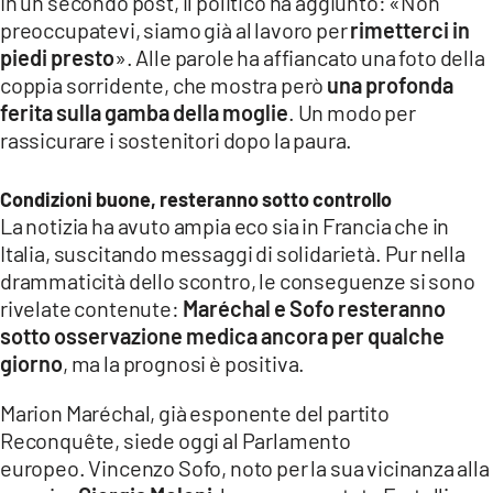
In un secondo post, il politico ha aggiunto: «Non
preoccupatevi, siamo già al lavoro per
rimetterci in
piedi presto
». Alle parole ha affiancato una foto della
coppia sorridente, che mostra però
una profonda
ferita sulla gamba della moglie
. Un modo per
rassicurare i sostenitori dopo la paura.
Condizioni buone, resteranno sotto controllo
La notizia ha avuto ampia eco sia in Francia che in
Italia, suscitando messaggi di solidarietà. Pur nella
drammaticità dello scontro, le conseguenze si sono
rivelate contenute:
Maréchal e Sofo resteranno
sotto osservazione medica ancora per qualche
giorno
, ma la prognosi è positiva.
Marion Maréchal, già esponente del partito
Reconquête, siede oggi al Parlamento
europeo. Vincenzo Sofo, noto per la sua vicinanza alla