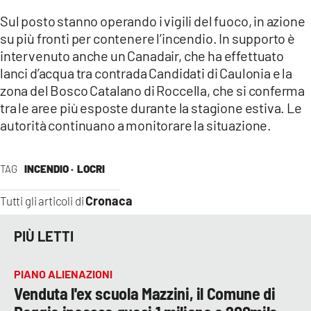
Sul posto stanno operando i vigili del fuoco, in azione
LACITYMAG.IT
su più fronti per contenere l’incendio. In supporto è
intervenuto anche un Canadair, che ha effettuato
ILREGGINO.IT
lanci d’acqua tra contrada Candidati di Caulonia e la
COSENZACHANNEL.IT
zona del Bosco Catalano di Roccella, che si conferma
tra le aree più esposte durante la stagione estiva. Le
ILVIBONESE.IT
autorità continuano a monitorare la situazione.
CATANZAROCHANNEL.IT
TAG
INCENDIO ·
LOCRI
LACAPITALENEWS.IT
Cronaca
Tutti gli articoli di
App
PIÙ LETTI
ANDROID
APPLE
PIANO ALIENAZIONI
Venduta l'ex scuola Mazzini, il Comune di