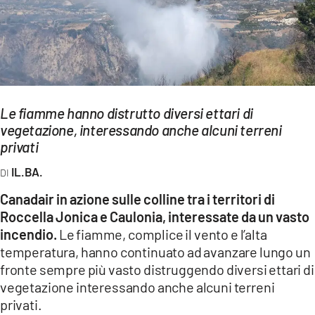
EVENTI
SPORT
Streaming
Le fiamme hanno distrutto diversi ettari di
LAC TV
vegetazione, interessando anche alcuni terreni
LAC NETWORK
privati
IL.BA.
LAC ONAIR
Canadair in azione sulle colline tra i territori di
LaC
Roccella Jonica e Caulonia, interessate da un vasto
Network
incendio.
Le fiamme, complice il vento e l’alta
LACPLAY.IT
temperatura, hanno continuato ad avanzare lungo un
fronte sempre più vasto distruggendo diversi ettari di
LACTV.IT
vegetazione interessando anche alcuni terreni
privati.
LACONAIR.IT