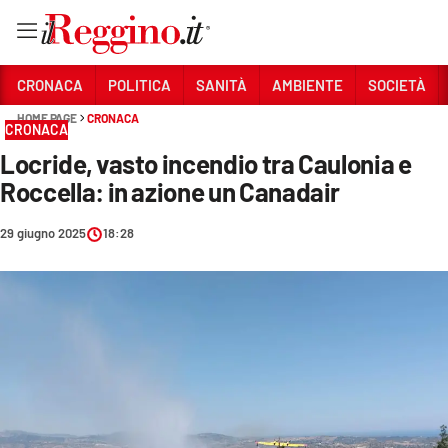
Vai
CRONACA
POLITICA
SANITÀ
AMBIENTE
SOCIETÀ
HOME PAGE
CRONACA
CRONACA
Sezioni
Locride, vasto incendio tra Caulonia e
CRONACA
Roccella: in azione un Canadair
POLITICA
29 giugno 2025
18:28
SANITÀ
AMBIENTE
SOCIETÀ
CULTURA
ECONOMIA E LAVORO