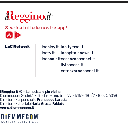
Scarica tutte le nostre app!
LaC Network
lacplay.it
lacitymag.it
lactv.it
lacapitalenews.it
laconair.it
cosenzachannel.it
ilvibonese.it
catanzarochannel.it
ilReggino.it © – La notizia è più vicina
Diemmecom Società Editoriale - reg. trib. VV 21/11/2019 n°2 - R.O.C. 4049
Direttore Responsabile
Francesco Laratta
Direttore Editoriale
Maria Grazia Falduto
www.diemmecom.it