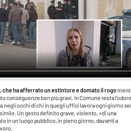
, che ha afferrato un estintore e domato il rogo
ment
itato conseguenze ben più gravi. In Comune resta l’odor
ra negli occhi di chi in quegli uffici lavora ogni giorno s
simile. Un gesto definito grave, violento, «di una
to in un luogo pubblico, in pieno giorno, davanti a
avoro.