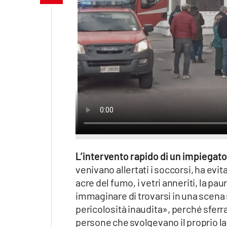
Apple
Vai
L’intervento rapido di un impiegato
venivano allertati i soccorsi, ha ev
acre del fumo, i vetri anneriti, la pau
immaginare di trovarsi in una scena 
pericolosità inaudita», perché sferra
persone che svolgevano il proprio l