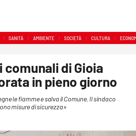
SANITÀ
AMBIENTE
SOCIETÀ
CULTURA
ECONOM
i comunali di Gioia
orata in pieno giorno
gne le fiamme e salva il Comune. Il sindaco
vono misure di sicurezza»