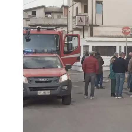
Eventi
Sport
Streaming
LaC TV
Lac Network
LaC OnAir
LaC
Network
lacplay.it
lactv.it