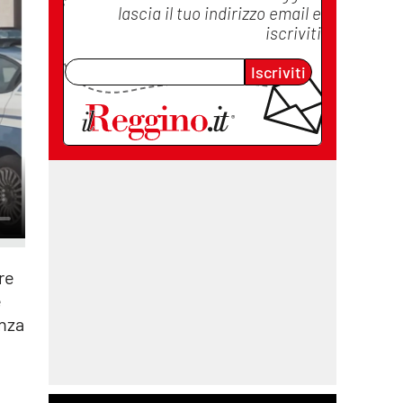
lascia il tuo indirizzo email e
iscriviti
Iscriviti
re
e
enza