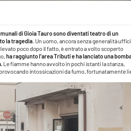
comunali di Gioia Tauro sono diventati teatro di un
to la tragedia
. Un uomo, ancora senza generalità uffici
elevato poco dopo il fatto, è entrato a volto scoperto
co,
ha raggiunto l’area Tributi e ha lanciato una bomb
.
Le fiamme hanno avvolto in pochi istanti la stanza,
 provocando intossicazioni da fumo, fortunatamente li