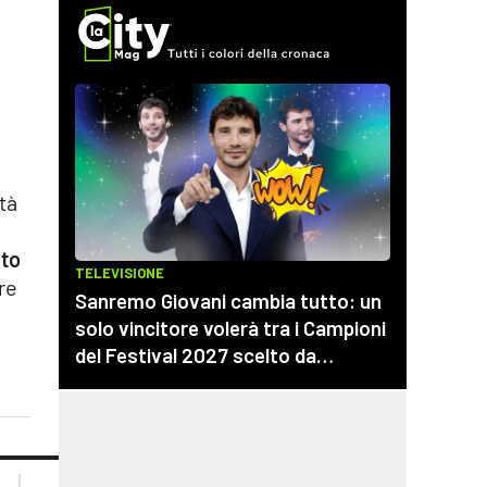
tà
uto
re
lacplay.it
lacitymag.it