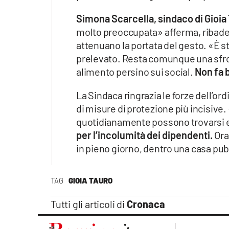
Simona Scarcella, sindaco di Gioia
molto preoccupata» afferma, ribade
attenuano la portata del gesto. «È st
prelevato. Resta comunque una sfron
alimento persino sui social.
Non fa 
La Sindaca ringrazia le forze dell’or
di misure di protezione più incisive.
quotidianamente possono trovarsi es
per l’incolumità dei dipendenti.
Ora
in pieno giorno, dentro una casa pub
TAG
GIOIA TAURO
Tutti gli articoli di
Cronaca