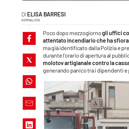
laconair.it
ELISA BARRESI
GIORNALISTA
lacitymag.it
Poco dopo mezzogiorno
gli uffici 
ilreggino.it
attentato incendiario che ha sfiora
ma già identificato dalla Polizia e pr
cosenzachannel.it
durante l’orario di apertura al pubbli
molotov artigianale contro la cassa
ilvibonese.it
generando panico tra i dipendenti e
catanzarochannel.it
lacapitalenews.it
App
Android