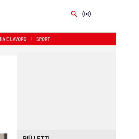
IA E LAVORO
SPORT
PIÙ LETTI