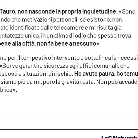
 Tauro, non nasconde la propria inquietudine.
«Sono
ndo che motivazioni personali, se esistono, non
ato identificato dalle telecamere e mi risulta già
tatezza unica, in un clima di odio che spesso trova
bene alla città, non fa bene a nessuno
».
dine per il tempestivo intervento e sottolinea la necessi
 «Serve garantire sicurezza agli uffici comunali, che
posti a situazioni di rischio.
Ho avuto paura, ho tem
 siamo più calmi, però la gravità resta. Non può accade
blica».