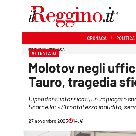
Sezioni
CRONACA
POLITICA
Cronaca
HOME PAGE
CRONACA
ATTENTATO
Politica
Molotov negli uffic
Sanità
Tauro, tragedia sfi
Ambiente
Dipendenti intossicati, un impiegato spe
Società
Scarcella: «Sfrontatezza inaudita, ser
Cultura
27 novembre 2025
14:41
Economia e lavoro