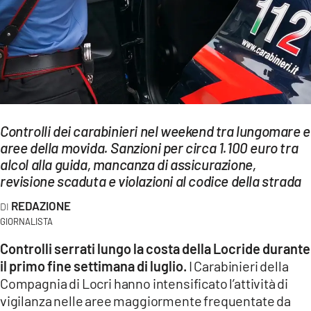
EVENTI
SPORT
Streaming
LAC TV
Controlli dei carabinieri nel weekend tra lungomare e
LAC NETWORK
aree della movida. Sanzioni per circa 1.100 euro tra
alcol alla guida, mancanza di assicurazione,
LAC ONAIR
revisione scaduta e violazioni al codice della strada
REDAZIONE
LaC
Network
GIORNALISTA
LACPLAY.IT
Controlli serrati lungo la costa della Locride durante
il primo fine settimana di luglio.
I Carabinieri della
LACTV.IT
Compagnia di Locri hanno intensificato l’attività di
vigilanza nelle aree maggiormente frequentate da
LACONAIR.IT