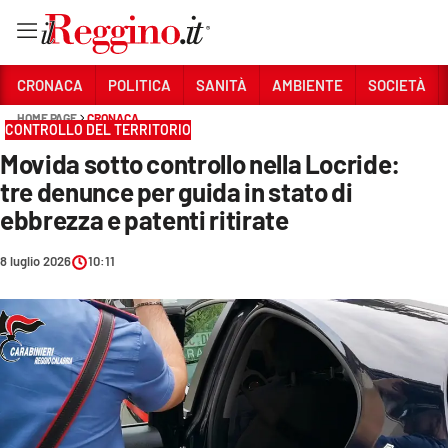
Vai
CRONACA
POLITICA
SANITÀ
AMBIENTE
SOCIETÀ
HOME PAGE
CRONACA
CONTROLLO DEL TERRITORIO
Sezioni
Movida sotto controllo nella Locride:
CRONACA
tre denunce per guida in stato di
POLITICA
ebbrezza e patenti ritirate
SANITÀ
8 luglio 2026
10:11
AMBIENTE
SOCIETÀ
CULTURA
ECONOMIA E LAVORO