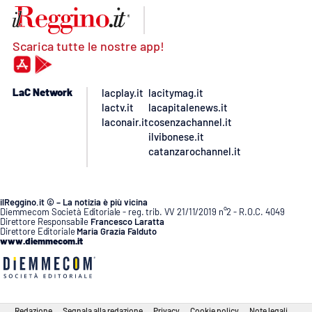
Scarica tutte le nostre app!
LaC Network
lacplay.it
lacitymag.it
lactv.it
lacapitalenews.it
laconair.it
cosenzachannel.it
ilvibonese.it
catanzarochannel.it
ilReggino.it © – La notizia è più vicina
Diemmecom Società Editoriale - reg. trib. VV 21/11/2019 n°2 - R.O.C. 4049
Direttore Responsabile
Francesco Laratta
Direttore Editoriale
Maria Grazia Falduto
www.diemmecom.it
Redazione
Segnala alla redazione
Privacy
Cookie policy
Note legali