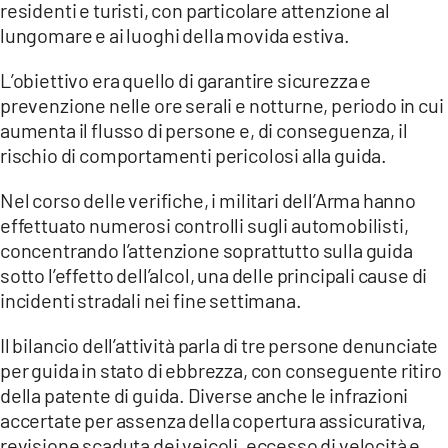
residenti e turisti, con particolare attenzione al
lungomare e ai luoghi della movida estiva.
LACITYMAG.IT
L’obiettivo era quello di garantire sicurezza e
ILREGGINO.IT
prevenzione nelle ore serali e notturne, periodo in cui
COSENZACHANNEL.IT
aumenta il flusso di persone e, di conseguenza, il
rischio di comportamenti pericolosi alla guida.
ILVIBONESE.IT
Nel corso delle verifiche, i militari dell’Arma hanno
CATANZAROCHANNEL.IT
effettuato numerosi controlli sugli automobilisti,
concentrando l’attenzione soprattutto sulla guida
LACAPITALENEWS.IT
sotto l’effetto dell’alcol, una delle principali cause di
incidenti stradali nei fine settimana.
App
Il bilancio dell’attività parla di tre persone denunciate
ANDROID
per guida in stato di ebbrezza, con conseguente ritiro
APPLE
della patente di guida. Diverse anche le infrazioni
accertate per assenza della copertura assicurativa,
revisione scaduta dei veicoli, eccesso di velocità e