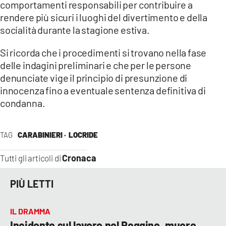
comportamenti responsabili per contribuire a
rendere più sicuri i luoghi del divertimento e della
socialità durante la stagione estiva.
Si ricorda che i procedimenti si trovano nella fase
delle indagini preliminari e che per le persone
denunciate vige il principio di presunzione di
innocenza fino a eventuale sentenza definitiva di
condanna.
TAG
CARABINIERI ·
LOCRIDE
Cronaca
Tutti gli articoli di
PIÙ LETTI
IL DRAMMA
Incidente sul lavoro nel Reggino, muore