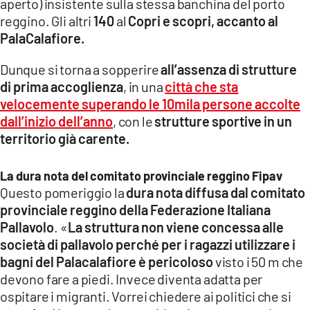
aperto) insistente sulla stessa banchina del porto
reggino. Gli altri
140
al
Copri e scopri, accanto al
PalaCalafiore.
Dunque si torna a sopperire
all’assenza di strutture
di prima accoglienza
, in una
città che sta
velocemente superando
le 10mila persone accolte
dall’inizio dell’anno
, con le
strutture sportive in un
territorio già carente.
La dura nota del comitato provinciale reggino Fipav
Questo pomeriggio la
dura nota diffusa dal comitato
provinciale reggino della Federazione Italiana
Pallavolo
. «
La struttura non viene concessa alle
società di pallavolo perché per i ragazzi utilizzare i
bagni del Palacalafiore è pericoloso
visto i 50 m che
devono fare a piedi. Invece diventa adatta per
ospitare i migranti. Vorrei chiedere ai politici che si