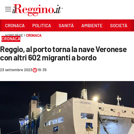
Vai
CRONACA
POLITICA
SANITÀ
AMBIENTE
SOCIETÀ
HOME PAGE
CRONACA
CRONACA
Sezioni
Reggio, al porto torna la nave Veronese
CRONACA
con altri 602 migranti a bordo
POLITICA
23 settembre 2023
19:35
SANITÀ
AMBIENTE
SOCIETÀ
CULTURA
ECONOMIA E LAVORO