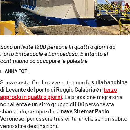
EVENTI
SPORT
Streaming
Sono arrivate 1200 persone in quattro giorni da
LAC TV
Porto Empedocle e Lampedusa. E intanto si
LAC NETWORK
continuano ad occupare le palestre
ANNA FOTI
LAC ONAIR
Senza sosta. Quello avvenuto poco fa
sulla banchina
LaC
di Levante del porto di Reggio Calabria
è il
terzo
Network
approdo in quattro giorni
.
La pressione migratoria
LACPLAY.IT
non allenta e un altro gruppo di 600 persone sta
sbarcando, sempre dalla
nave Siremar Paolo
LACTV.IT
Veronese,
per essere trasferita, anche se non subito
verso altre destinazioni.
LACONAIR.IT