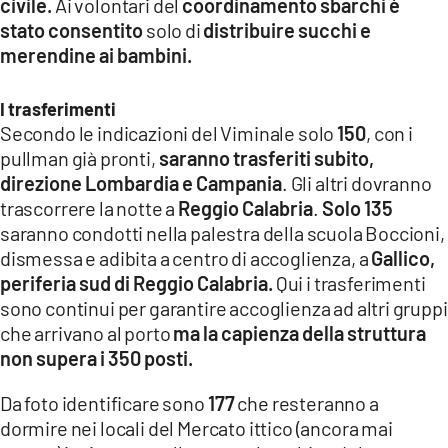
civile.
Ai volontari del
coordinamento sbarchi è
stato
consentito
solo di
distribuire succhi e
merendine ai bambini.
I trasferimenti
Secondo le indicazioni del Viminale solo
150
, con i
pullman già pronti,
saranno trasferiti subito,
direzione Lombardia e Campania
. Gli altri dovranno
trascorrere la notte a
Reggio Calabria
.
Solo 135
saranno condotti nella palestra della scuola Boccioni,
dismessa e adibita a centro di accoglienza, a
Gallico,
periferia sud di Reggio Calabria.
Qui i trasferimenti
sono continui per garantire accoglienza ad altri gruppi
che arrivano al porto
ma la capienza della struttura
non supera i 350 posti.
Da foto identificare sono
177
che resteranno a
dormire nei locali del Mercato ittico (ancora mai