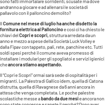
sono fatti immortalare sorridenti, scusate ma dove
andranno a giocare e ad allenarsi le società di
pallavolo con il palloncino demolito?
Il
Comune nel mese di luglio ha anche disdetto la
fornitura elettrica al Palloncino
e così ci ha chiesto le
chiavi del
Copri e scopri,
struttura arredata da un
anno e mezzo a spese della Società Luck Volley e
dalla Fipav con tappeto, pali, rete, panchine etc. Tutti
soldi spesi perché il comune aveva promesso di
installare i modulari per gli spogliatoi e servizi igienici
che
ancora stiamo aspettando.
Il “Copri e Scopri” ormai sarà sede di ospitalità per i
migranti. La Palestra di Gallico idem, quella di Catona
distrutta, quella di Ravagnese da 6 anni ancora in
attesa che venga completata. Le poche palestre
scolastiche messe a
bando da due mesi
e ancora non
sono state concesse e sapete il perché? Dopo aver