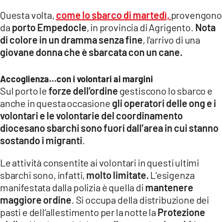
Questa volta,
come lo sbarco di martedì,
provengono
LACITYMAG.IT
da
porto Empedocle
, in provincia di Agrigento.
Nota
di colore in un dramma senza fine
, l’arrivo di una
ILREGGINO.IT
giovane donna che è sbarcata con un cane.
COSENZACHANNEL.IT
Accoglienza…con i volontari ai margini
ILVIBONESE.IT
Sul porto le
forze dell’ordine
gestiscono lo sbarco e
anche in questa occasione
gli operatori delle ong e i
CATANZAROCHANNEL.IT
volontari e le volontarie del coordinamento
LACAPITALENEWS.IT
diocesano sbarchi sono fuori dall’area in cui stanno
sostando i migranti
.
App
Le attività consentite ai volontari in questi ultimi
ANDROID
sbarchi sono, infatti,
molto limitate.
L’esigenza
manifestata dalla polizia è quella di
mantenere
APPLE
maggiore ordine
. Si occupa della distribuzione dei
pasti e dell’allestimento per la notte la
Protezione