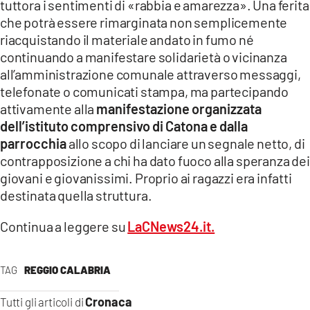
tuttora i sentimenti di «rabbia e amarezza». Una ferita
che potrà essere rimarginata non semplicemente
riacquistando il materiale andato in fumo né
continuando a manifestare solidarietà o vicinanza
all’amministrazione comunale attraverso messaggi,
telefonate o comunicati stampa, ma partecipando
attivamente alla
manifestazione organizzata
dell’istituto comprensivo di Catona e dalla
parrocchia
allo scopo di lanciare un segnale netto, di
contrapposizione a chi ha dato fuoco alla speranza dei
giovani e giovanissimi. Proprio ai ragazzi era infatti
destinata quella struttura.
Continua a leggere su
LaCNews24.it.
TAG
REGGIO CALABRIA
Cronaca
Tutti gli articoli di