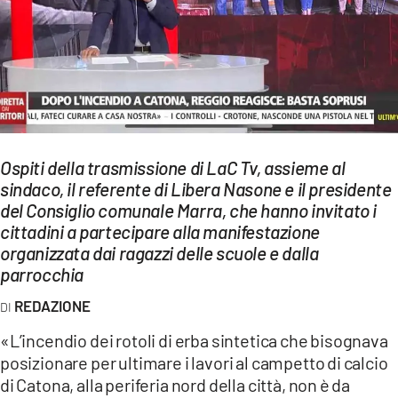
EVENTI
SPORT
Streaming
LAC TV
Ospiti della trasmissione di LaC Tv, assieme al
LAC NETWORK
sindaco, il referente di Libera Nasone e il presidente
del Consiglio comunale Marra, che hanno invitato i
LAC ONAIR
cittadini a partecipare alla manifestazione
organizzata dai ragazzi delle scuole e dalla
LaC
parrocchia
Network
REDAZIONE
LACPLAY.IT
«L’incendio dei rotoli di erba sintetica che bisognava
LACTV.IT
posizionare per ultimare i lavori al campetto di calcio
di Catona, alla periferia nord della città, non è da
LACONAIR.IT