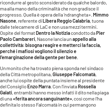
ricondurre al gesto sconsiderato da qualche balordo,
ma alla mano della criminalità che non gradisce il
LACITYMAG.IT
progresso. Quella è opera della ’ndrangheta».
Mimmo
ILREGGINO.IT
Nasone
, referente di
Libera Reggio Calabria
, tuona
dalle telecamere di LaC e non usa mezzi termini.
COSENZACHANNEL.IT
Ospite del format
Dentro la Notizia
condotto da
Pier
Paolo Cambareri
, Nasone lancia un
appello alla
ILVIBONESE.IT
collettività: bisogna reagire e metterci la faccia,
CATANZAROCHANNEL.IT
perché i mafiosi vogliono il silenzio e
l’emarginazione della gente per bene
.
LACAPITALENEWS.IT
Un monito che ha trovato piena sponda nel sindaco
della Città metropolitana,
Giuseppe Falcomatà
,
App
anche lui ospite della puntata insieme al presidente
ANDROID
del Consiglio
Enzo Marra
. Con l’inviata
Rossella
Galati
, entrambi hanno messo infatti il dito nella piaga
APPLE
di una
«ferita ancora sanguinante»
, così come l’ha
definita lo stesso Falcomatà in cui permangono