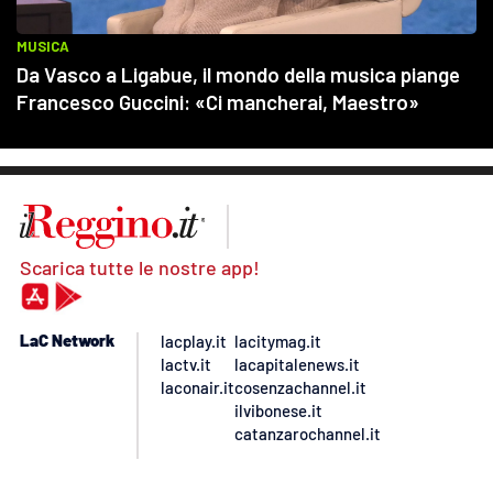
Scarica tutte le nostre app!
LaC Network
lacplay.it
lacitymag.it
lactv.it
lacapitalenews.it
laconair.it
cosenzachannel.it
ilvibonese.it
catanzarochannel.it