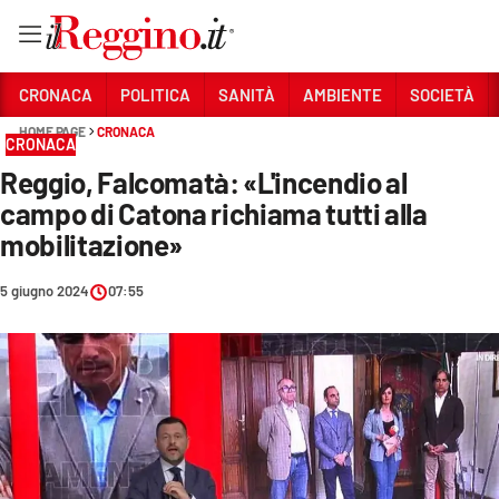
Vai
CRONACA
POLITICA
SANITÀ
AMBIENTE
SOCIETÀ
HOME PAGE
CRONACA
CRONACA
Sezioni
Reggio, Falcomatà: «L'incendio al
CRONACA
campo di Catona richiama tutti alla
POLITICA
mobilitazione»
SANITÀ
5 giugno 2024
07:55
AMBIENTE
SOCIETÀ
CULTURA
ECONOMIA E LAVORO