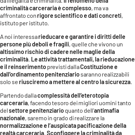
da illegalità e criminalità.
Il fenomeno della
criminalità carceraria è complesso
, ma va
affrontato con
rigore scientifico e dati concreti
,
istituto per istituto.
A noi interessa
rieducare e garantire i diritti delle
persone più deboli e fragili
, quelle che vivono un
altissimo rischio di cadere nelle maglie della
criminalità
.
Le attività trattamentali, la rieducazione
e il reinserimento
previsti dalla
Costituzione e
dall’ordinamento penitenziario
saranno realizzabili
solo se
riusciremo a mettere al centro la sicurezza
.
Partendo dalla
complessità dell’eterotopia
carceraria
, facendo tesoro dei migliori uomini tanto
del
settore penitenziario
quanto dell’
antimafia
nazionale
, saremo in grado di realizzare la
normalizzazione e l’auspicata pacificazione della
realtà carceraria
.
Sconfiggere la criminalità da