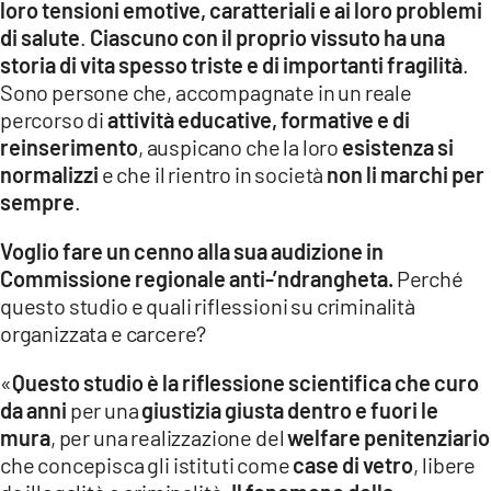
loro tensioni emotive, caratteriali e ai loro problemi
di salute
.
Ciascuno con il proprio vissuto ha una
storia di vita spesso triste e di importanti fragilità
.
Sono persone che, accompagnate in un reale
percorso di
attività educative, formative e di
reinserimento
, auspicano che la loro
esistenza si
normalizzi
e che il rientro in società
non li marchi per
sempre
.
Voglio fare un cenno alla sua audizione in
Commissione regionale anti-’ndrangheta.
Perché
questo studio e quali riflessioni su criminalità
organizzata e carcere?
«
Questo studio è la riflessione scientifica che curo
da anni
per una
giustizia giusta dentro e fuori le
mura
, per una realizzazione del
welfare penitenziario
che concepisca gli istituti come
case di vetro
, libere