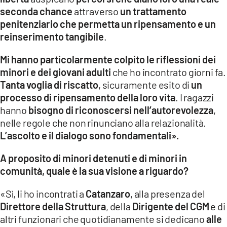
seconda chance
attraverso
un trattamento
penitenziario che permetta un ripensamento e un
reinserimento tangibile
.
Mi hanno particolarmente colpito le riflessioni dei
minori e dei giovani adulti
che ho incontrato giorni fa.
Tanta voglia di riscatto
, sicuramente esito di
un
processo di ripensamento della loro vita
. I ragazzi
hanno
bisogno di riconoscersi nell’autorevolezza
,
nelle regole che non rinunciano alla relazionalità.
L’ascolto e il dialogo sono fondamentali».
A proposito di minori detenuti e di minori in
comunità, quale è la sua visione a riguardo?
«Sì, li ho incontrati a
Catanzaro
, alla presenza del
Direttore della Struttura
, della
Dirigente del CGM
e di
altri funzionari che quotidianamente si dedicano
alle