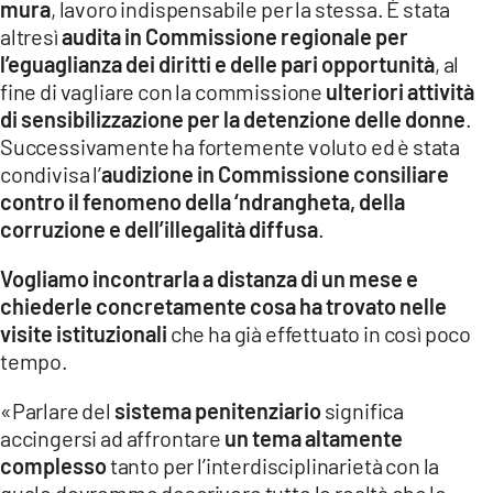
mura
, lavoro indispensabile per la stessa. È stata
altresì
audita in Commissione regionale per
l’eguaglianza dei diritti e delle pari opportunità
, al
fine di vagliare con la commissione
ulteriori attività
di sensibilizzazione per la detenzione delle donne
.
Successivamente ha fortemente voluto ed è stata
condivisa l’
audizione in Commissione consiliare
contro il fenomeno della ‘ndrangheta, della
corruzione e dell’illegalità diffusa
.
Vogliamo incontrarla a distanza di un mese e
chiederle concretamente cosa ha trovato nelle
visite istituzionali
che ha già effettuato in così poco
tempo.
«Parlare del
sistema penitenziario
significa
accingersi ad affrontare
un tema altamente
complesso
tanto per l’interdisciplinarietà con la
quale dovremmo descrivere tutte le realtà che lo