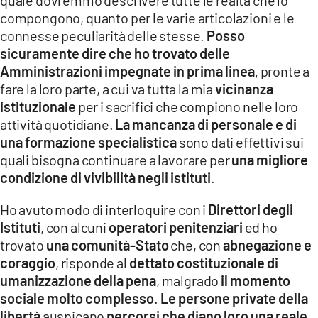
compongono, quanto per le varie articolazioni e le
connesse peculiarità delle stesse.
Posso
sicuramente dire che ho trovato delle
Amministrazioni impegnate in prima linea
, pronte a
fare la loro parte, a cui va tutta la mia
vicinanza
istituzionale
per i sacrifici che compiono nelle loro
attività quotidiane.
La mancanza di personale e di
una formazione specialistica
sono dati effettivi sui
quali bisogna continuare a lavorare per
una migliore
condizione di vivibilità negli istituti
.
Ho avuto modo di interloquire con i
Direttori degli
Istituti
, con alcuni
operatori penitenziari
ed ho
trovato
una comunità-Stato
che, con
abnegazione e
coraggio
, risponde al
dettato costituzionale di
umanizzazione della pena
, malgrado
il momento
sociale molto complesso
.
Le persone private della
libertà
auspicano
percorsi che diano loro una reale