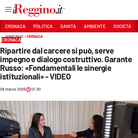
Vai
CRONACA
POLITICA
SANITÀ
AMBIENTE
SOCIETÀ
HOME PAGE
CRONACA
CRONACA
Sezioni
Ripartire dal carcere si può, serve
CRONACA
impegno e dialogo costruttivo. Garante
POLITICA
Russo: «Fondamentali le sinergie
istituzionali» - VIDEO
SANITÀ
29 marzo 2025
12:30
AMBIENTE
SOCIETÀ
CULTURA
ECONOMIA E LAVORO