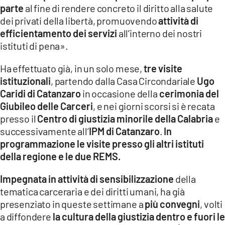
parte
al fine di rendere concreto il diritto alla salute
dei privati della libertà, promuovendo
attività di
efficientamento dei servizi
all’interno dei nostri
istituti di pena».
Ha effettuato già, in un solo mese,
tre visite
istituzionali
, partendo dalla Casa Circondariale
Ugo
Caridi di Catanzaro
in occasione della
cerimonia del
Giubileo delle Carceri
, e nei giorni scorsi si è recata
presso il
Centro di giustizia minorile della Calabria
e
successivamente all’
IPM di Catanzaro
.
In
programmazione le visite presso gli altri istituti
della regione e le due REMS.
Impegnata in attività di sensibilizzazione
della
tematica carceraria e dei diritti umani, ha già
presenziato in queste settimane a
più convegni
, volti
a diffondere
la cultura della giustizia dentro e fuori le