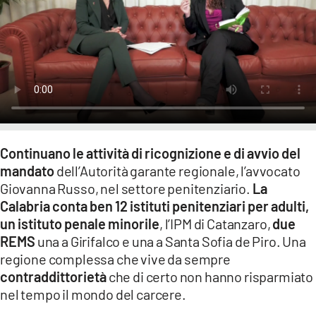
LACITYMAG.IT
ILREGGINO.IT
COSENZACHANNEL.IT
ILVIBONESE.IT
CATANZAROCHANNEL.IT
Continuano le attività di ricognizione e di avvio del
mandato
dell’Autorità garante regionale, l’avvocato
LACAPITALENEWS.IT
Giovanna Russo, nel settore penitenziario.
La
Calabria conta ben 12 istituti penitenziari per adulti,
App
un istituto penale minorile
, l’IPM di Catanzaro,
due
REMS
una a Girifalco e una a Santa Sofia de Piro. Una
ANDROID
regione complessa che vive da sempre
APPLE
contraddittorietà
che di certo non hanno risparmiato
nel tempo il mondo del carcere.