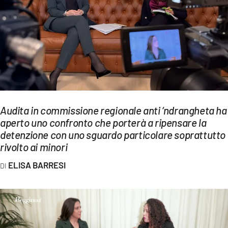
EVENTI
SPORT
Streaming
LAC TV
LAC NETWORK
Audita in commissione regionale anti ‘ndrangheta ha
aperto uno confronto che porterà a ripensare la
LAC ONAIR
detenzione con uno sguardo particolare soprattutto
rivolto ai minori
LaC
Network
ELISA BARRESI
LACPLAY.IT
LACTV.IT
LACONAIR.IT