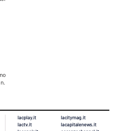
nno
 n.
lacplay.it
lacitymag.it
lactv.it
lacapitalenews.it