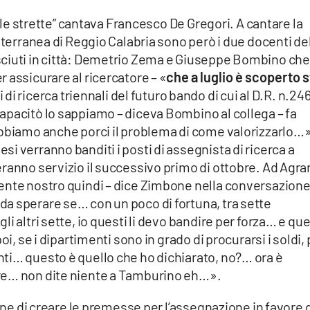
alle strette” cantava Francesco De Gregori. A cantare la
iterranea di Reggio Calabria sono però i due docenti de
ciuti in città: Demetrio Zema e Giuseppe Bombino che
 assicurare al ricercatore – «
che a luglio è scoperto 
 di ricerca triennali del futuro bando di cui al D.R. n.24
apacitò lo sappiamo – diceva Bombino al collega – fa
obbiamo anche porci il problema di come valorizzarlo…»
i verranno banditi i posti di assegnista di ricerca a
ranno servizio il successivo primo di ottobre. Ad Agra
ente nostro quindi – dice Zimbone nella conversazion
a sperare se… con un poco di fortuna, tra sette
i altri sette, io questi li devo bandire per forza… e que
oi, se i dipartimenti sono in grado di procurarsi i soldi, 
ti… questo è quello che ho dichiarato, no?… ora è
re… non dite niente a Tamburino eh…».
bone di creare le premesse per l’assegnazione in favore 