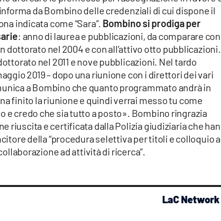
 informa da Bombino delle credenziali di cui dispone il
sona indicata come “Sara”.
Bombino si prodiga per
sarie
: anno di laurea e pubblicazioni, da comparare con
 un dottorato nel 2004 e con all’attivo otto pubblicazioni.
dottorato nel 2011 e nove pubblicazioni. Nel tardo
aggio 2019 – dopo una riunione con i direttori dei vari
omunica a Bombino che quanto programmato andrà in
na finito la riunione e quindi verrai messo tu come
o e credo che sia tutto a posto». Bombino ringrazia
riuscita e certificata dalla Polizia giudiziaria che ha
citore della “procedura selettiva per titoli e colloquio a
collaborazione ad attività di ricerca”.
LaC Network