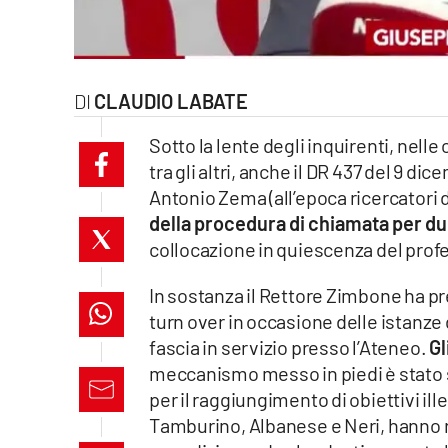
laconair.it
lacitymag.it
CLAUDIO LABATE
ilreggino.it
Sotto la lente degli inquirenti, nelle 
tra gli altri, anche il DR 437 del 9 
cosenzachannel.it
Antonio Zema (all’epoca ricercatori 
ilvibonese.it
della procedura di chiamata per du
collocazione in quiescenza del pro
catanzarochannel.it
In sostanza il Rettore Zimbone ha pre
lacapitalenews.it
turn over in occasione delle istanze 
fascia in servizio presso l’Ateneo.
Gl
meccanismo messo in piedi è stato st
App
per il raggiungimento di obiettivi ille
Android
Tamburino, Albanese e Neri, hanno ri