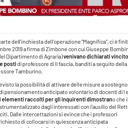
carte dell’inchiesta dell’operazione “Magnifica”, ci è fini
dicembre 2019 a firma di Zimbone con cui Giuseppe Bombi
del Dipartimento di Agraria)
venivano dichiarati vincito
e posti
di professore di II fascia, banditi a seguito della
fessore Tamburino.
visto la possibilità di attivare delle misure a sostegno
di pensionamento anticipato volontario di docenti di I e 
i elementi raccolti per gli inquirenti dimostran
o che i
rumentalizzato dagli interessati con l’ausilio del Ret
citi. Dalle intercettazioni si evince che i professori
chiesto di collocarsi in quiescenza anticipata