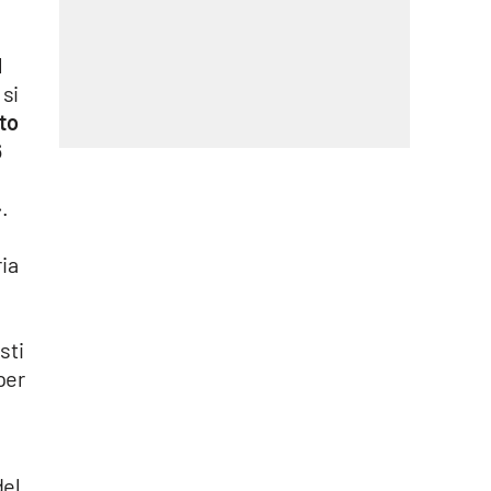
l
 si
sto
6
.
ria
e
sti
per
del