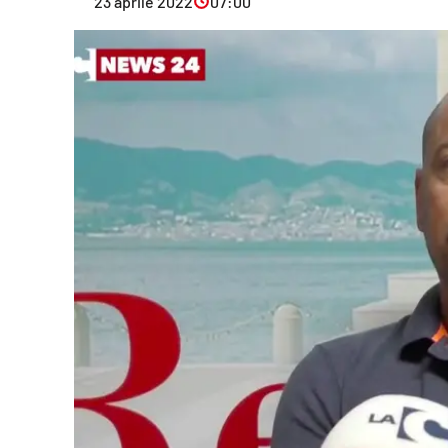
23 aprile 2022
07:00
Eventi
Sport
Streaming
LaC TV
Lac Network
LaC OnAir
LaC
Network
lacplay.it
lactv.it