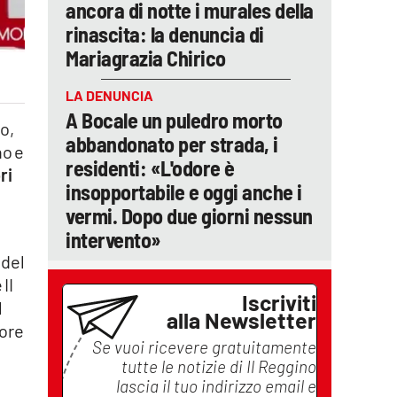
ancora di notte i murales della
rinascita: la denuncia di
Mariagrazia Chirico
LA DENUNCIA
A Bocale un puledro morto
to,
abbandonato per strada, i
no e
residenti: «L'odore è
ri
insopportabile e oggi anche i
vermi. Dopo due giorni nessun
intervento»
 del
II
Iscriviti
l
alla Newsletter
tore
Se vuoi ricevere gratuitamente
tutte le notizie di
Il Reggino
lascia il tuo indirizzo email e