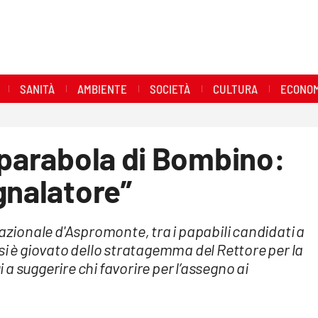
SANITÀ
AMBIENTE
SOCIETÀ
CULTURA
ECONOM
 parabola di Bombino:
gnalatore”
nazionale d'Aspromonte, tra i papabili candidati a
si è giovato dello stratagemma del Rettore per la
i a suggerire chi favorire per l’assegno ai