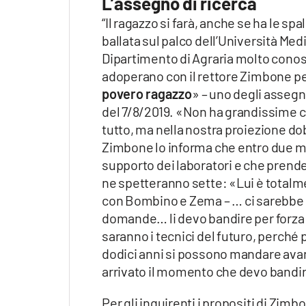
L’assegno di ricerca
“Il ragazzo si farà, anche se ha le sp
ballata sul palco dell’Università Med
Dipartimento di Agraria molto conos
adoperano con il rettore Zimbone per
povero ragazzo
» – uno degli assegni
del 7/8/2019. «Non ha grandissime c
tutto, ma nella nostra proiezione d
Zimbone lo informa che entro due mes
supporto dei laboratori e che prende
ne spetteranno sette: «Lui è totalm
con Bombino e Zema – … ci sarebbe d
domande… li devo bandire per forza gl
saranno i tecnici del futuro, perché p
dodici anni si possono mandare avan
arrivato il momento che devo bandi
Per gli inquirenti i propositi di Zim