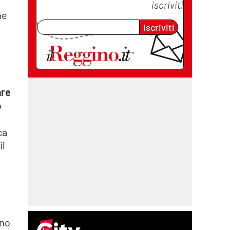
iscriviti
he
Iscriviti
are
o
ca
il
ino