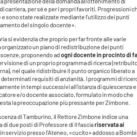
 presentazione della domanda all’ottenimento di
i carriera, per sé e per i propri favoriti. Progressioni c
e sono state realizzate mediante l’utilizzo dei punti
onamento del singolo docente».
ria si evidenzia che proprio per far fronte alle varie
organizzato un piano di redistribuzione dei punti
uiescenze, proponendo ad
ogni docente in procinto di f
ervisione di un proprio programma di ricerca (retribuit
a), nel quale ridistribuire il punto organico liberato a
 determinati requisiti di anzianità. I programmi di ricer
mente in tempi successivi all’istanza di quiescenza e 
ercatore e/o docente associato, formulato in modo che
uesta la preoccupazione più pressante per Zimbone.
scenza di Tamburino, il Rettore Zimbone indice una
di due posti di Professore di II fascia
riservata ai
in servizio presso l’Ateneo, «cucito» addosso a Bomb