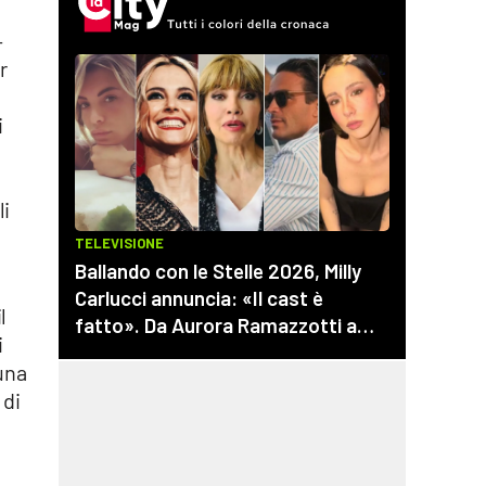
–
r
i
li
l
i
una
 di