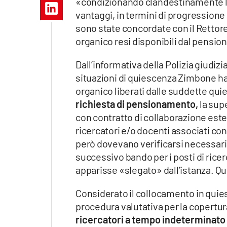
«condizionando clandestinamente la
Apple
vantaggi, in termini di progressione d
sono state concordate con il Rettore 
organico resi disponibili dal pensi
Vai
Dall’informativa della Polizia giudizia
situazioni di quiescenza Zimbone ha 
organico liberati dalle suddette q
richiesta di pensionamento,
la sup
con contratto di collaborazione estern
ricercatori e/o docenti associati con
però dovevano verificarsi necessaria
successivo bando per i posti di ric
apparisse «slegato» dall’istanza. Q
Considerato il collocamento in quie
procedura valutativa per la copertura 
ricercatori a tempo indeterminato