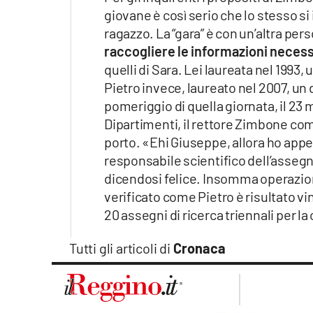
giovane è così serio che lo stesso si
ragazzo. La “gara” è con un’altra per
raccogliere le informazioni neces
quelli di Sara. Lei laureata nel 1993,
Pietro invece, laureato nel 2007, un 
pomeriggio di quella giornata, il 23 m
Dipartimenti, il rettore Zimbone c
porto. «Ehi Giuseppe, allora ho appe
responsabile scientifico dell’assegn
dicendosi felice. Insomma operazione 
verificato come Pietro è risultato vin
20 assegni di ricerca triennali per la 
Tutti gli articoli di
Cronaca