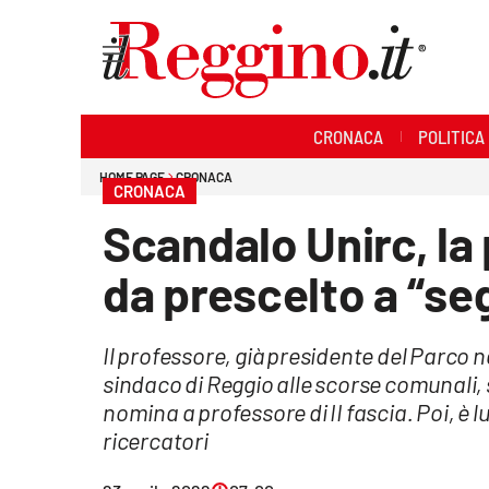
Sezioni
CRONACA
POLITICA
Cronaca
HOME PAGE
CRONACA
CRONACA
Politica
Scandalo Unirc, la
Sanità
da prescelto a “se
Ambiente
Il professore, già presidente del Parco 
Società
sindaco di Reggio alle scorse comunali, 
Cultura
nomina a professore di II fascia. Poi, è lu
ricercatori
Economia e lavoro