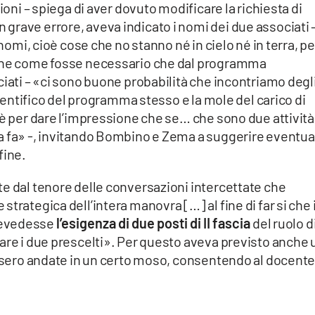
ioni – spiega di aver dovuto modificare la richiesta di
grave errore, aveva indicato i nomi dei due associati 
 nomi, cioè cose che no stanno né in cielo né in terra, pe
nche come fosse necessario che dal programma
ciati – «ci sono buone probabilità che incontriamo degl
scientifico del programma stesso e la mole del carico di
oè per dare l’impressione che se… che sono due attività
a fa» -, invitando Bombino e Zema a suggerire eventua
fine.
e dal tenore delle conversazioni intercettate che
trategica dell’intera manovra […] al fine di far si che i
revedesse
l’esigenza di due posti di II fascia
del ruolo d
are i due prescelti». Per questo aveva previsto anche 
ossero andate in un certo moso, consentendo al docente