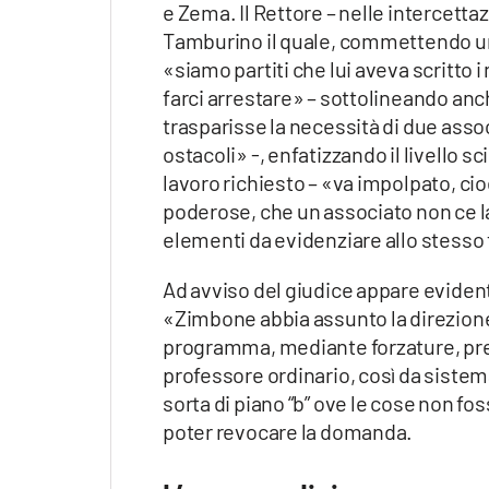
e Zema. Il Rettore – nelle intercettaz
Tamburino il quale, commettendo un 
«siamo partiti che lui aveva scritto i
farci arrestare» – sottolineando a
trasparisse la necessità di due asso
ostacoli» -, enfatizzando il livello 
lavoro richiesto – «va impolpato, ci
poderose, che un associato non ce l
elementi da evidenziare allo stesso 
Ad avviso del giudice appare evident
«Zimbone abbia assunto la direzione s
programma, mediante forzature, p
professore ordinario, così da sistem
sorta di piano “b” ove le cose non f
poter revocare la domanda.