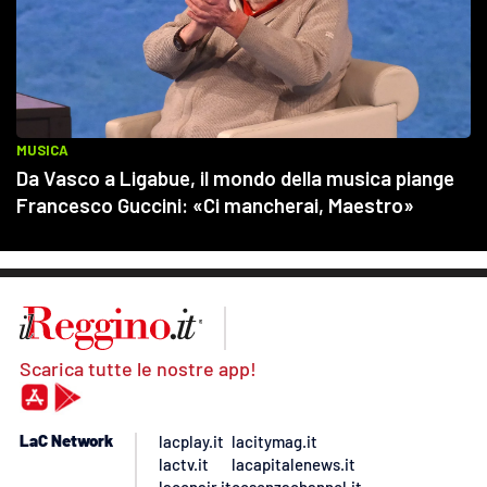
Scarica tutte le nostre app!
LaC Network
lacplay.it
lacitymag.it
lactv.it
lacapitalenews.it
laconair.it
cosenzachannel.it