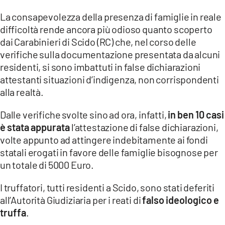
La consapevolezza della presenza di famiglie in reale
LACITYMAG.IT
difficoltà rende ancora più odioso quanto scoperto
ILREGGINO.IT
dai Carabinieri di Scido (RC) che, nel corso delle
verifiche sulla documentazione presentata da alcuni
COSENZACHANNEL.IT
residenti, si sono imbattuti in false dichiarazioni
attestanti situazioni d’indigenza, non corrispondenti
ILVIBONESE.IT
alla realtà.
CATANZAROCHANNEL.IT
Dalle verifiche svolte sino ad ora, infatti,
in ben 10 casi
LACAPITALENEWS.IT
è stata appurata
l’attestazione di false dichiarazioni,
volte appunto ad attingere indebitamente ai fondi
statali erogati in favore delle famiglie bisognose per
App
un totale di 5000 Euro.
ANDROID
I truffatori, tutti residenti a Scido, sono stati deferiti
APPLE
all’Autorità Giudiziaria per i reati di
falso ideologico e
truffa
.