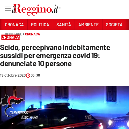
Vai
CRONACA
POLITICA
SANITÀ
AMBIENTE
SOCIETÀ
HOME PAGE
CRONACA
CRONACA
Sezioni
Scido, percepivano indebitamente
CRONACA
sussidi per emergenza covid 19:
POLITICA
denunciate 10 persone
SANITÀ
19 ottobre 2020
08:38
AMBIENTE
SOCIETÀ
CULTURA
ECONOMIA E LAVORO