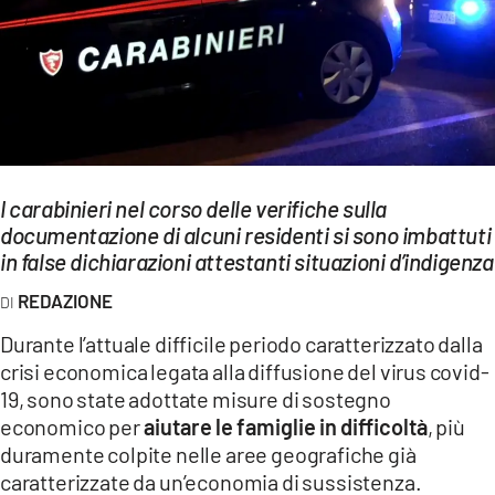
EVENTI
SPORT
Streaming
LAC TV
I carabinieri nel corso delle verifiche sulla
LAC NETWORK
documentazione di alcuni residenti si sono imbattuti
in false dichiarazioni attestanti situazioni d’indigenza
LAC ONAIR
REDAZIONE
LaC
Durante l’attuale difficile periodo caratterizzato dalla
Network
crisi economica legata alla diffusione del virus covid-
LACPLAY.IT
19, sono state adottate misure di sostegno
economico per
aiutare le famiglie in difficoltà
, più
LACTV.IT
duramente colpite nelle aree geografiche già
caratterizzate da un’economia di sussistenza.
LACONAIR.IT