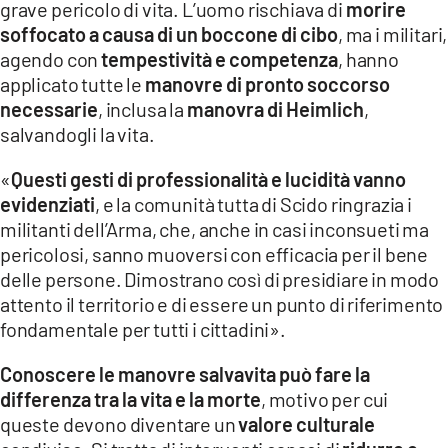
grave pericolo di vita. L’uomo rischiava di
morire
soffocato a causa di un boccone di cibo
, ma i militari,
LACITYMAG.IT
agendo con
tempestività e competenza
, hanno
ILREGGINO.IT
applicato tutte le
manovre di pronto soccorso
necessarie
, inclusa la
manovra di Heimlich
,
COSENZACHANNEL.IT
salvandogli la vita.
ILVIBONESE.IT
«
Questi gesti di professionalità e lucidità vanno
evidenziati
, e la comunità tutta di Scido ringrazia i
CATANZAROCHANNEL.IT
militanti dell’Arma, che, anche in casi inconsueti ma
LACAPITALENEWS.IT
pericolosi, sanno muoversi con efficacia per il bene
delle persone. Dimostrano così di presidiare in modo
attento il territorio e di essere un punto di riferimento
App
fondamentale per tutti i cittadini».
ANDROID
Conoscere le manovre salvavita può fare la
APPLE
differenza tra la vita e la morte
, motivo per cui
queste devono diventare un
valore culturale