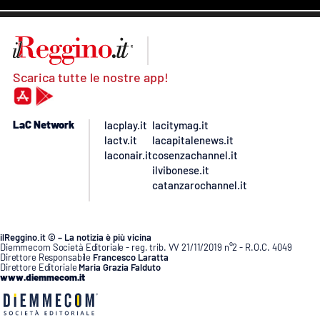
Scarica tutte le nostre app!
LaC Network
lacplay.it
lacitymag.it
lactv.it
lacapitalenews.it
laconair.it
cosenzachannel.it
ilvibonese.it
catanzarochannel.it
ilReggino.it © – La notizia è più vicina
Diemmecom Società Editoriale - reg. trib. VV 21/11/2019 n°2 - R.O.C. 4049
Direttore Responsabile
Francesco Laratta
Direttore Editoriale
Maria Grazia Falduto
www.diemmecom.it