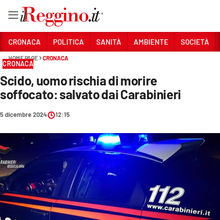
Vai
CRONACA
POLITICA
SANITÀ
AMBIENTE
SOCIETÀ
HOME PAGE
CRONACA
CRONACA
Sezioni
Scido, uomo rischia di morire
CRONACA
soffocato: salvato dai Carabinieri
POLITICA
5 dicembre 2024
12:15
SANITÀ
AMBIENTE
SOCIETÀ
CULTURA
ECONOMIA E LAVORO