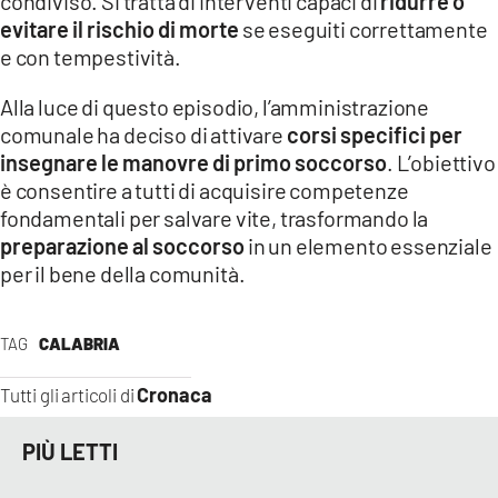
condiviso. Si tratta di interventi capaci di
ridurre o
evitare il rischio di morte
se eseguiti correttamente
e con tempestività.
Alla luce di questo episodio, l’amministrazione
comunale ha deciso di attivare
corsi specifici per
insegnare le manovre di primo soccorso
. L’obiettivo
è consentire a tutti di acquisire competenze
fondamentali per salvare vite, trasformando la
preparazione al soccorso
in un elemento essenziale
per il bene della comunità.
TAG
CALABRIA
Cronaca
Tutti gli articoli di
PIÙ LETTI